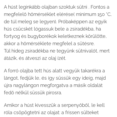
A húst leginkább olajban szoktuk sütni . Fontos a
megfelelő hőmérséklet elérése( minimum 150 °C,
de túl meleg se legyen). Próbaképpen az egyik
hús csücskét lógassuk bele a zsiradékba, ha
fortyog és bugyborékok keletkeznek körülötte,
akkor a hőmérséklete megfelel a sütésre.
Túl hideg zsiradékba ne tegyünk sütnivalót, mert
átázik, és átveszi az olaj ízét.
A forró olajba tett hús alatt vegyük takarékra a
lángot, fedjük le, és így süssük egy ideig, majd
újra nagylángon megforgatva a másik oldalát
fedő nélkül süssük pirosra.
Amikor a húst kivesszük a serpenyőből, le kell
róla csöpögtetni az olajat: a frissen sülteket