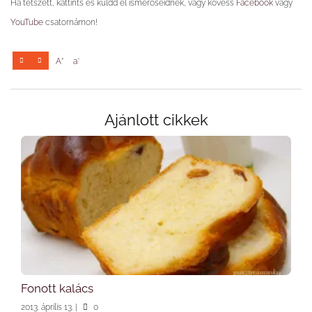
Ha tetszett, kattints és küldd el ismerőseidnek, vagy kövess
Facebook
vagy
YouTube
csatornámon!
+
-
A
a
Ajánlott cikkek
Fonott kalács
2013. április 13.
|
0