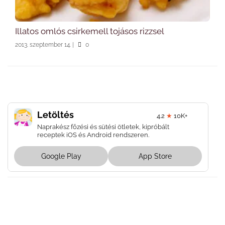
Illatos omlós csirkemell tojásos rizzsel
2013. szeptember 14.
|
0
Letöltés
4.2
★
10K+
Naprakész főzési és sütési ötletek, kipróbált
receptek iOS és Android rendszeren.
Google Play
App Store