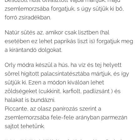
zsemlemorzsába forgatjuk, s úgy sütjük ki bő,
forró zsiradékban.
Natúr sütés az, amikor csak lisztben (hal
esetében ez lehet paprikás liszt is) forgatjuk meg
a kirántandó dolgokat.
Orly módra készül a hús, ha víz és tej helyett
sörrel hígított palacsintatésztába mártjuk, és így
sütjük ki. Ezen a módon kiválóan lehet
zöldségeket (cukkinit, karfiolt, padlizsánt ) és
halakat is bundázni.
Piccante, az olasz panírozás szerint a
zsemlemorzsába fele-fele arányban parmezán
sajtot tehetünk.