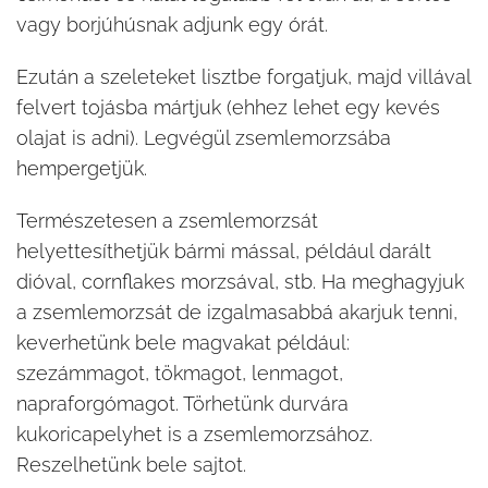
vagy borjúhúsnak adjunk egy órát.
Ezután a szeleteket lisztbe forgatjuk, majd villával
felvert tojásba mártjuk (ehhez lehet egy kevés
olajat is adni). Legvégül zsemlemorzsába
hempergetjük.
Természetesen a zsemlemorzsát
helyettesíthetjük bármi mással, például darált
dióval, cornflakes morzsával, stb. Ha meghagyjuk
a zsemlemorzsát de izgalmasabbá akarjuk tenni,
keverhetünk bele magvakat például:
szezámmagot, tökmagot, lenmagot,
napraforgómagot. Törhetünk durvára
kukoricapelyhet is a zsemlemorzsához.
Reszelhetünk bele sajtot.