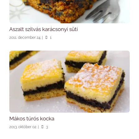
Aszalt szilvás karácsonyi süti
2011. december 24.
|
1
Mákos túrós kocka
2013. október 02.
|
3