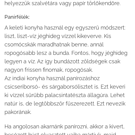
helyezzük szalvétára vagy papír törlőkendőre.
Panírfélék:
A keleti konyha használ egy egyszerű módszert:
liszt, liszt-víz jéghideg vízzel kikeverve. Kis
csomócskák maradhatnak benne, annál
ropogósabb lesz a bunda. Fontos, hogy jéghideg
legyen a víz. Az így bundázott zöldségek csak
nagyon frissen finomak, ropogósak.
Az indiai konyha használ panírozáshoz
csicseriborsó- és sárgaborsólisztet is. Ezt keveri
ki vízzel sűrűbb palacsintatészta állagúra. Lehet
natúr is, de legtöbbször fűszerezett. Ezt nevezik
pakorának.
Ha angolosan akarnánk panírozni, akkor a kivert,
besózott húst olvasztott vajba mártjuk, majd