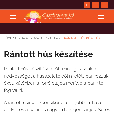
FŐOLDAL
›
GASZTROKALAUZ
›
ALAPOK
›
RÁNTOTT HÚS KÉSZÍTÉSE
Rántott hús készítése
Rántott hús készítése előtt mindig itassuk le a
nedvességet a hússzeletekről mielőtt panírozzuk
őket, különben a forró olajba merítve a panír le
fog válni.
A rántott csirke akkor sikerül a legjobban, ha a
csirkét és a panírt is nagyon hidegen tartjuk. Sütés