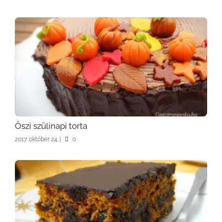
Őszi szülinapi torta
2017. október 24.
|
0