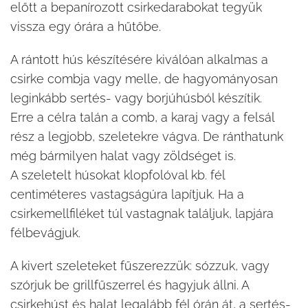
előtt a bepanírozott csirkedarabokat tegyük
vissza egy órára a hűtőbe.
A rántott hús készítésére kiválóan alkalmas a
csirke combja vagy melle, de hagyományosan
leginkább sertés- vagy borjúhúsból készítik.
Erre a célra talán a comb, a karaj vagy a felsál
rész a legjobb, szeletekre vágva. De ránthatunk
még bármilyen halat vagy zöldséget is.
A szeletelt húsokat klopfolóval kb. fél
centiméteres vastagságúra lapítjuk. Ha a
csirkemellfiléket túl vastagnak találjuk, lapjára
félbevágjuk.
A kivert szeleteket fűszerezzük: sózzuk, vagy
szórjuk be grillfűszerrel és hagyjuk állni. A
csirkehúst és halat legalább fél órán át, a sertés-