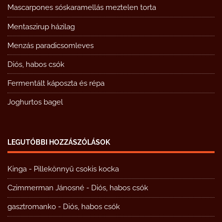
Mascarpones sóskaramellás meztelen torta
Mentaszirup házilag
Menzás paradicsomleves
Diós, habos csók
Fermentált káposzta és répa
Joghurtos bagel
LEGUTÓBBI HOZZÁSZÓLÁSOK
Kinga
-
Pillekönnyű csokis kocka
Czimmerman Jánosné
-
Diós, habos csók
gasztromanko
-
Diós, habos csók