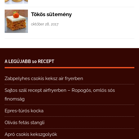
Tökös sütemény
október 28, 2017
A LEGÚJABB 10 RECEPT
Zabpelyhes csokis keksz air fryerben
Sajtos szál recept airfryerben – Ropogós, omlós sós
finomság
Epres-túrós kocka
Olívás fetás stangli
Apró csokis kekszgolyók