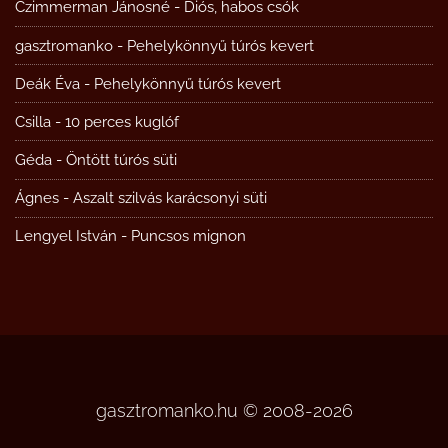
Czimmerman Jánosné
-
Diós, habos csók
gasztromanko
-
Pehelykönnyű túrós kevert
Deák Éva
-
Pehelykönnyű túrós kevert
Csilla
-
10 perces kuglóf
Géda
-
Öntött túrós süti
Ágnes
-
Aszalt szilvás karácsonyi süti
Lengyel István
-
Puncsos mignon
gasztromanko.hu © 2008-2026