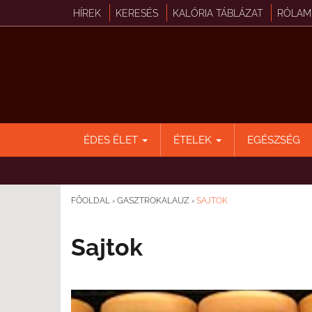
HÍREK
KERESÉS
KALÓRIA TÁBLÁZAT
RÓLAM
ÉDES ÉLET
ÉTELEK
EGÉSZSÉG
FŐOLDAL
›
GASZTROKALAUZ
›
SAJTOK
Sajtok