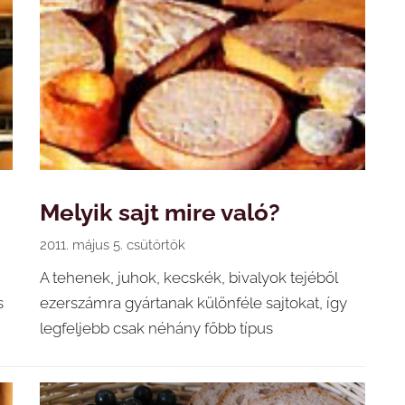
Melyik sajt mire való?
2011. május 5. csütörtök
A tehenek, juhok, kecskék, bivalyok tejéből
s
ezerszámra gyártanak különféle sajtokat, így
legfeljebb csak néhány főbb típus