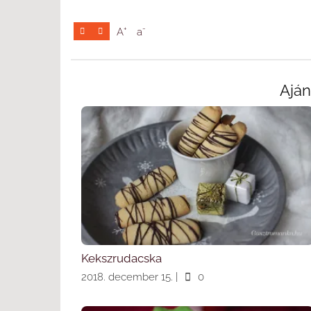
+
-
A
a
Aján
Kekszrudacska
2018. december 15.
|
0