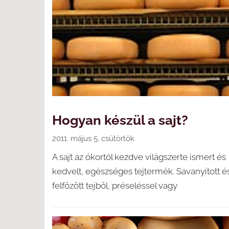
Hogyan készül a sajt?
2011. május 5. csütörtök
A sajt az ókortól kezdve világszerte ismert és
kedvelt, egészséges tejtermék. Savanyított é
felfőzött tejből, préseléssel vagy