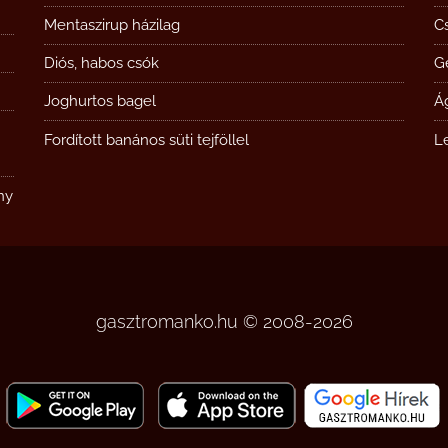
Mentaszirup házilag
Cs
Diós, habos csók
G
Joghurtos bagel
Á
Fordított banános süti tejföllel
L
ny
gasztromanko.hu © 2008-2026