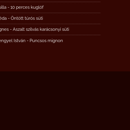
illa
-
10 perces kuglóf
éda
-
Öntött túrós süti
gnes
-
Aszalt szilvás karácsonyi süti
engyel István
-
Puncsos mignon