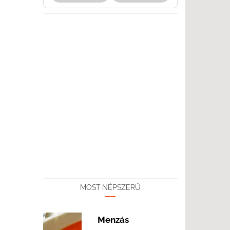
MOST NÉPSZERŰ
Menzás