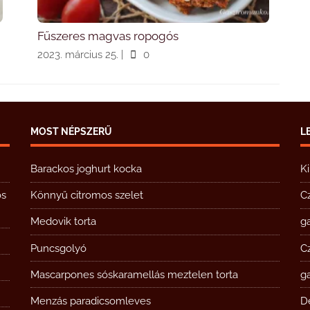
Fűszeres magvas ropogós
2023. március 25.
|
0
MOST NÉPSZERŰ
L
Barackos joghurt kocka
K
ós
Könnyű citromos szelet
C
Medovik torta
g
Puncsgolyó
C
Mascarpones sóskaramellás meztelen torta
g
Menzás paradicsomleves
D