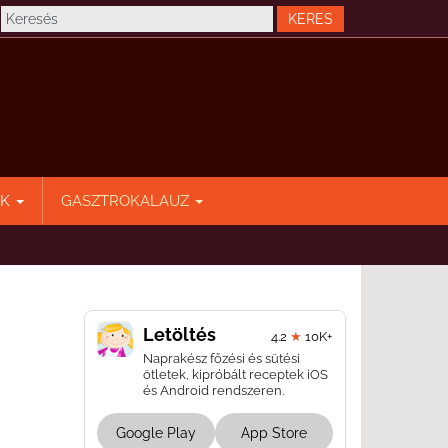
EK
GASZTROKALAUZ
Letöltés
4.2
★
10K+
Naprakész főzési és sütési
ötletek, kipróbált receptek iOS
és Android rendszeren.
Google Play
App Store