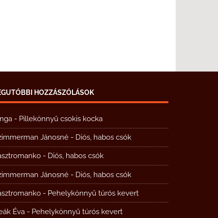
EGUTÓBBI HOZZÁSZÓLÁSOK
inga
-
Pillekönnyű csokis kocka
zimmerman Jánosné
-
Diós, habos csók
asztromanko
-
Diós, habos csók
zimmerman Jánosné
-
Diós, habos csók
asztromanko
-
Pehelykönnyű túrós kevert
eák Éva
-
Pehelykönnyű túrós kevert