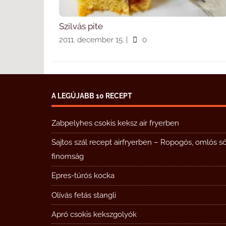
Szilvás pite
2011. december 15.
|
0
A LEGÚJABB 10 RECEPT
Zabpelyhes csokis keksz air fryerben
Sajtos szál recept airfryerben – Ropogós, omlós s
finomság
Epres-túrós kocka
Olívás fetás stangli
Apró csokis kekszgolyók