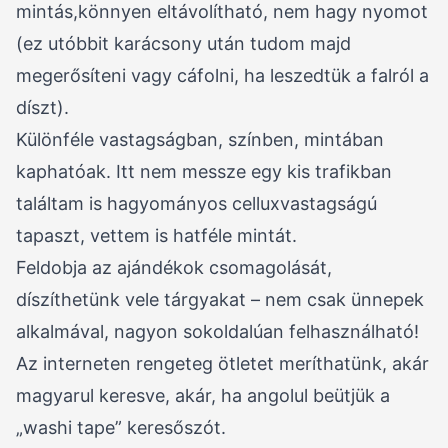
mintás,könnyen eltávolítható, nem hagy nyomot
(ez utóbbit karácsony után tudom majd
megerősíteni vagy cáfolni, ha leszedtük a falról a
díszt).
Különféle vastagságban, színben, mintában
kaphatóak. Itt nem messze egy kis trafikban
találtam is hagyományos celluxvastagságú
tapaszt, vettem is hatféle mintát.
Feldobja az ajándékok csomagolását,
díszíthetünk vele tárgyakat – nem csak ünnepek
alkalmával, nagyon sokoldalúan felhasználható!
Az interneten rengeteg ötletet meríthatünk, akár
magyarul keresve, akár, ha angolul beütjük a
„washi tape” keresőszót.