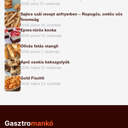
2026. július 12. vasárnap
Sajtos szál recept airfryerben – Ropogós, omlós sós
finomság
2026. június 20. szombat
Epres-túrós kocka
2026. június 14. vasárnap
Olívás fetás stangli
2026. június 7. vasárnap
Apró csokis kekszgolyók
2026. május 31. vasárnap
Gold Fischli
2026. május 23. szombat
Gasztro
mankó