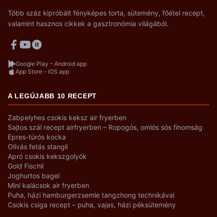
Több száz kipróbált fényképes torta, sütemény, főétel recept,
valamint hasznos cikkek a gasztronómia világából.
Google Play – Android app
App Store – iOS app
A LEGÚJABB 10 RECEPT
Zabpelyhes csokis keksz air fryerben
Sajtos szál recept airfryerben – Ropogós, omlós sós finomság
Epres-túrós kocka
Olívás fetás stangli
Apró csokis kekszgolyók
Gold Fischli
Joghurtos bagel
Mini kalácsok air fryerben
Puha, házi hamburgerzsemle tangzhong technikával
Csokis csiga recept – puha, vajas, házi péksütemény