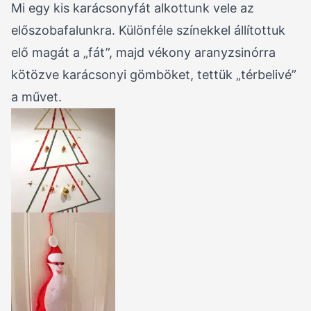
Mi egy kis karácsonyfát alkottunk vele az
előszobafalunkra. Különféle színekkel állítottuk
elő magát a „fát”, majd vékony aranyzsinórra
kötözve karácsonyi gömböket, tettük „térbelivé”
a művet.