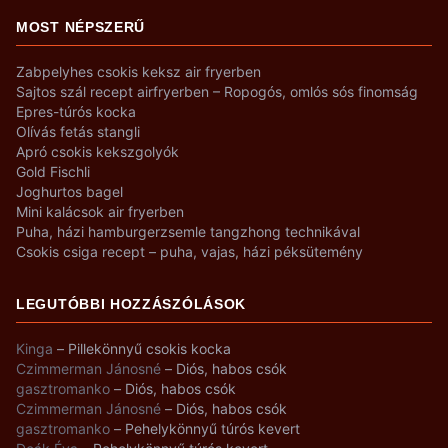
MOST NÉPSZERŰ
Zabpelyhes csokis keksz air fryerben
Sajtos szál recept airfryerben – Ropogós, omlós sós finomság
Epres-túrós kocka
Olívás fetás stangli
Apró csokis kekszgolyók
Gold Fischli
Joghurtos bagel
Mini kalácsok air fryerben
Puha, házi hamburgerzsemle tangzhong technikával
Csokis csiga recept – puha, vajas, házi péksütemény
LEGUTÓBBI HOZZÁSZÓLÁSOK
Kinga
–
Pillekönnyű csokis kocka
Czimmerman Jánosné
–
Diós, habos csók
gasztromanko
–
Diós, habos csók
Czimmerman Jánosné
–
Diós, habos csók
gasztromanko
–
Pehelykönnyű túrós kevert