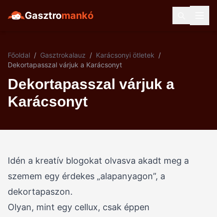
Gasztro
mankó
Főoldal
/
Gasztrokalauz
/
Karácsonyi ötletek
/
Dekortapasszal várjuk a Karácsonyt
Dekortapasszal várjuk a
Karácsonyt
Idén a kreatív blogokat olvasva akadt meg a
szemem egy érdekes „alapanyagon”, a
dekortapaszon.
Olyan, mint egy cellux, csak éppen