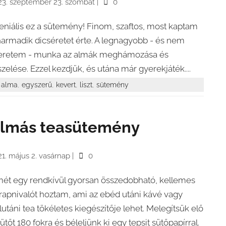
23. szeptember 23. szombat
|
0
eniális ez a sütemény! Finom, szaftos, most kaptam
harmadik dicséretet érte. A legnagyobb - és nem
eretem - munka az almák meghámozása és
szelése. Ezzel kezdjük, és utána már gyerekjáték....
,
,
,
,
alma
egyszerű
kevert
liszt
sütemény
lmás teasütemény
1. május 2. vasárnap
|
0
mét egy rendkívül gyorsan összedobható, kellemes
rapnivalót hoztam, ami az ebéd utáni kávé vagy
lutáni tea tökéletes kiegészítője lehet. Melegítsük elő
sütőt 180 fokra és béleljünk ki egy tepsit sütőpapírral.