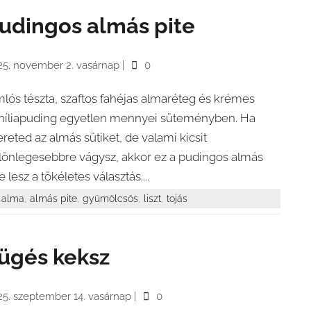
udingos almás pite
25. november 2. vasárnap
|
0
lós tészta, szaftos fahéjas almaréteg és krémes
níliapuding egyetlen mennyei süteményben. Ha
ereted az almás sütiket, de valami kicsit
lönlegesebbre vágysz, akkor ez a pudingos almás
e lesz a tökéletes választás....
,
,
,
,
alma
almás pite
gyümölcsös
liszt
tojás
ügés keksz
25. szeptember 14. vasárnap
|
0