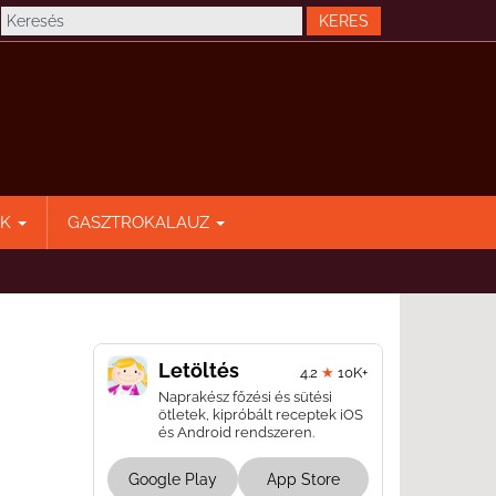
EK
GASZTROKALAUZ
Letöltés
4.2
★
10K+
Naprakész főzési és sütési
ötletek, kipróbált receptek iOS
és Android rendszeren.
Google Play
App Store