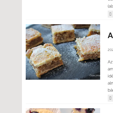
(al
A
202
Az
am
id
al
bá