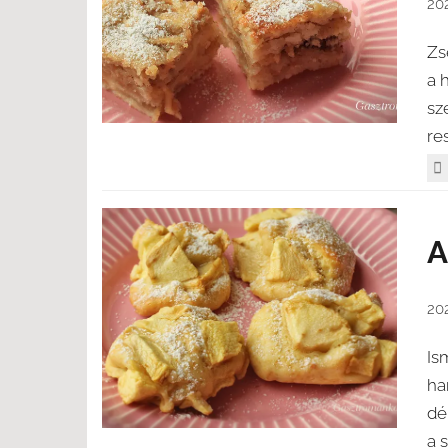
20
Zs
a 
sz
re
A
202
Is
ha
dé
a 