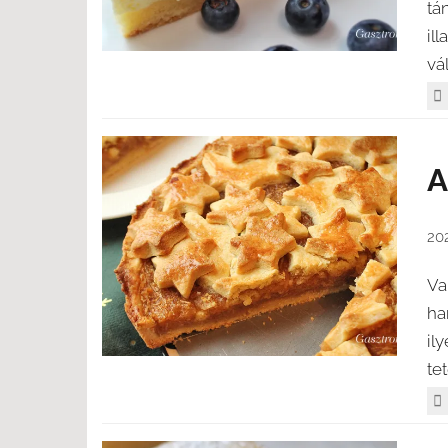
tá
il
vá
A
20
Va
ha
ily
te