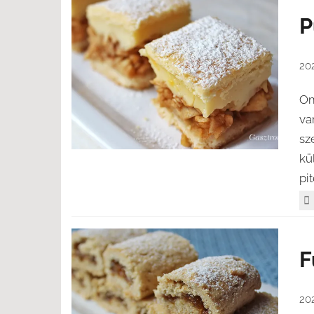
P
20
Om
va
sz
kü
pit
F
20