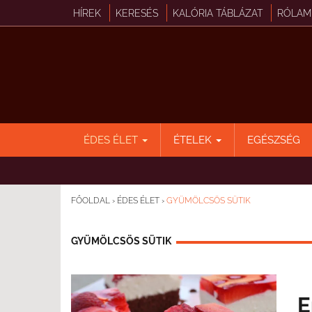
HÍREK
KERESÉS
KALÓRIA TÁBLÁZAT
RÓLAM
ÉDES ÉLET
ÉTELEK
EGÉSZSÉG
FŐOLDAL
›
ÉDES ÉLET
›
GYÜMÖLCSÖS SÜTIK
GYÜMÖLCSÖS SÜTIK
E