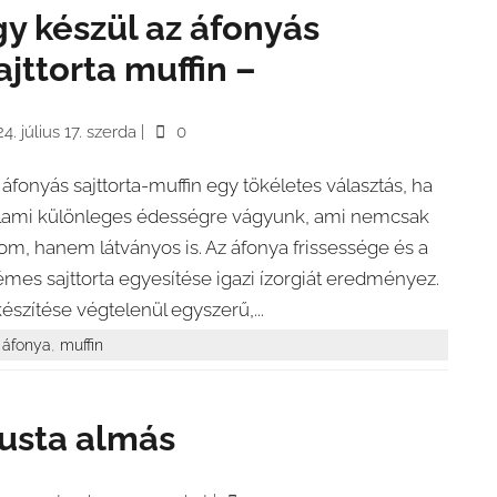
gy készül az áfonyás
ajttorta muffin –
4. július 17. szerda
|
0
 áfonyás sajttorta-muffin egy tökéletes választás, ha
lami különleges édességre vágyunk, ami nemcsak
nom, hanem látványos is. Az áfonya frissessége és a
émes sajttorta egyesítése igazi ízorgiát eredményez.
készítése végtelenül egyszerű,...
,
áfonya
muffin
usta almás