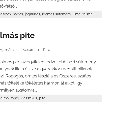
só-felső...
,
,
,
,
,
citrom
habos
joghurtos
krémes sütemény
lime
tejszín
lmás pite
5. március 2. vasárnap
|
0
 almás pite az egyik legkedveltebb házi sütemény,
elynek illata és íze a gyerekkor meghitt pillanatait
ézi. Ropogós, omlós tésztája és fűszeres, szaftos
más tölteléke tökéletes harmóniát alkot, így
rmilyen alkalomra...
,
,
,
alma
fahéj
klasszikus
pite