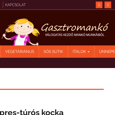
KAPCSOLAT
VEGETÁRIÁNUS
SÓS SÜTIK
ITALOK
ÜNNEP
pres-túrós kocka