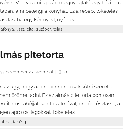
nyéron Van valami igazán megnyugtató egy házi pite
latában, ami belengi a konyhát. Ez a recept tökéletes
lasztás, ha egy könnyed, nyárias...
,
,
,
,
áfonya
liszt
pite
sütőpor
tojás
lmás pitetorta
25. december 27. szombat
|
0
n az úgy, hogy az ember nem csak sütni szeretne,
nem örömet adni. Ez az almás pite torta pontosan
en: illatos fahéjjal, szaftos almával, omlós tésztával, a
tején apró csillagokkal. Tökéletes...
,
,
alma
fahéj
pite