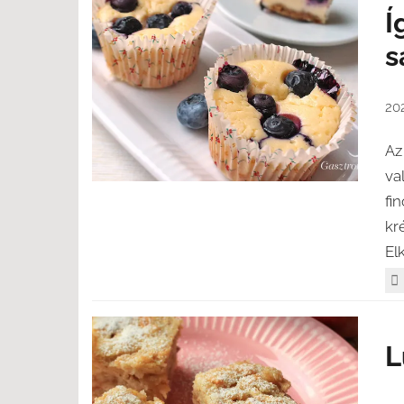
Í
s
202
Az
va
fi
kr
El
L