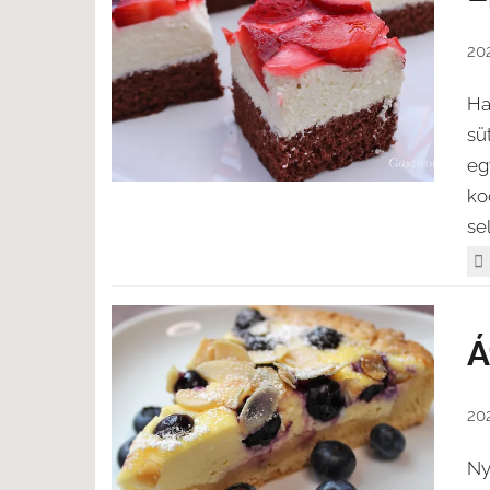
202
Ha
sü
eg
ko
se
Á
202
Ny