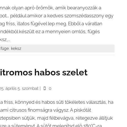
nnak olyan apró örömök, amik bearanyozzák a
pot... például amikor a kedves szomszédasszony egy
ag friss, illatos fügével lep meg. Ebből a váratlan
ándékból készült ez a mennyeien omlós, fügés
sz,...
,
füge
keksz
itromos habos szelet
5. április 5. szombat
|
0
 a friss, könnyed és habos süti tökéletes választás, ha
lami citrusos finomságra vágysz. A piskótát
ztepsiben sütjük, majd félbevágva, rétegezve állítjuk
sze a süteményt. A sütőt melegítsd elő 180°C-ra