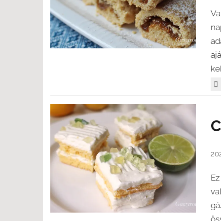
Va
na
ad
aj
kek
C
202
Ez
va
gá
ös