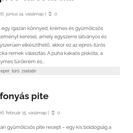
6. június 14. vasárnap
|
0
 egy igazán könnyed, krémes és gyümölcsös
teményt keresel, amely egyszerre látványos és
yszerűen elkészíthető, akkor ez az epres-túrós
cka remek választás. A puha kakaós piskóta, a
lymes túrókrém és...
,
,
eper
túró
zselatin
fonyás pite
6. február 15. vasárnap
|
0
ári gyümölcsös pite recept – egy kis boldogság a