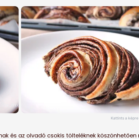
Kattints a képr
tának és az olvadó csokis tölteléknek köszönhetőe