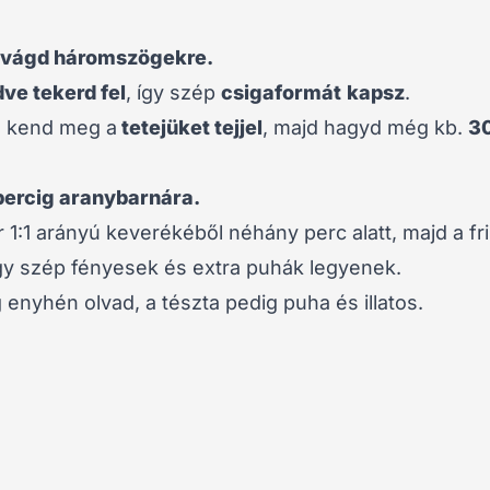
vágd háromszögekre.
ve tekerd fel
, így szép
csigaformát
kapsz
.
, kend meg a
tetejüket tejjel
, majd hagyd még kb.
30
percig aranybarnára.
r 1:1 arányú keverékéből néhány perc alatt, majd a fr
gy szép fényesek és extra puhák legyenek.
nyhén olvad, a tészta pedig puha és illatos.