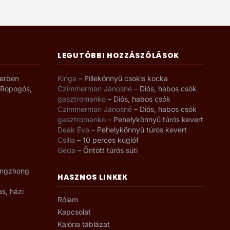
LEGUTÓBBI HOZZÁSZÓLÁSOK
yerben
Kinga
–
Pillekönnyű csokis kocka
– Ropogós,
Czimmerman Jánosné
–
Diós, habos csók
gasztromanko
–
Diós, habos csók
Czimmerman Jánosné
–
Diós, habos csók
gasztromanko
–
Pehelykönnyű túrós kevert
Deák Éva
–
Pehelykönnyű túrós kevert
Csilla
–
10 perces kuglóf
Géda
–
Öntött túrós süti
angzhong
HASZNOS LINKEK
as, házi
Rólam
Kapcsolat
Kalória táblázat