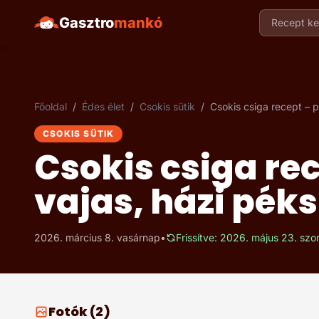
Gasztro
mankó
Recept ker
Főoldal
/
Édes élet
/
Csokis sütik
/
Csokis csiga recept – 
CSOKIS SÜTIK
Csokis csiga re
vajas, házi pé
2026. március 8. vasárnap
•
Frissítve: 2026. május 23. sz
Fotók (2)