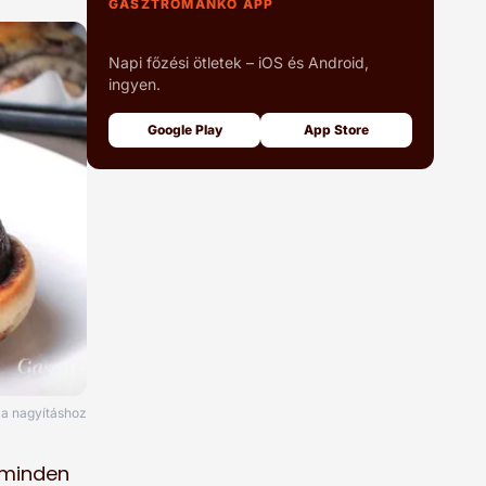
GASZTROMANKÓ APP
+1000 fényképes recept
Napi főzési ötletek – iOS és Android,
ingyen.
Google Play
App Store
e a nagyításhoz
n minden