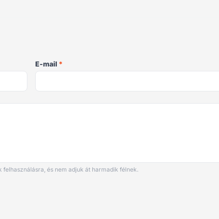
E-mail
*
 felhasználásra, és nem adjuk át harmadik félnek.