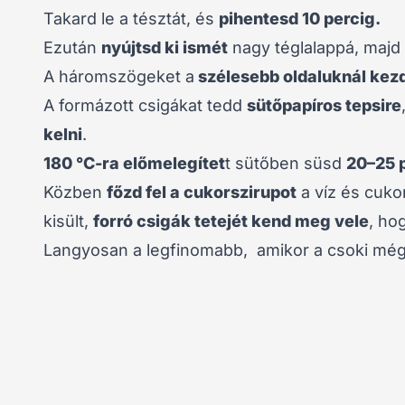
Takard le a tésztát, és
pihentesd 10 percig.
Ezután
nyújtsd ki ismét
nagy téglalappá, majd
A háromszögeket a
szélesebb oldaluknál kezd
A formázott csigákat tedd
sütőpapíros tepsire
kelni
.
180 °C-ra előmelegítet
t sütőben süsd
20–25 
Közben
főzd fel a cukorszirupot
a víz és cuko
kisült,
forró csigák tetejét kend meg vele
, ho
Langyosan a legfinomabb, amikor a csoki még e