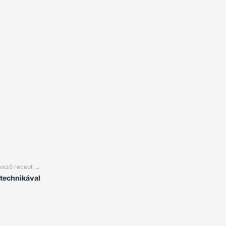
kező recept →
technikával