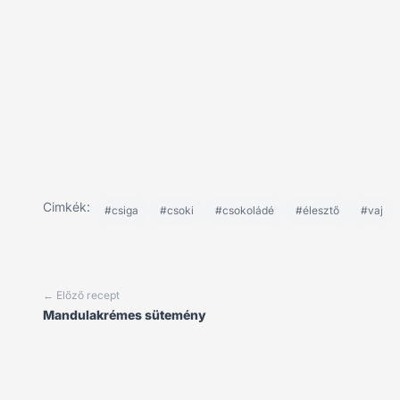
Cimkék:
#csiga
#csoki
#csokoládé
#élesztő
#vaj
← Előző recept
Mandulakrémes sütemény