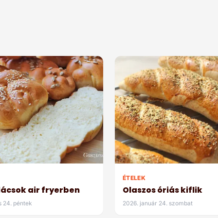
ÉTELEK
lácsok air fryerben
Olaszos óriás kiflik
s 24. péntek
2026. január 24. szombat