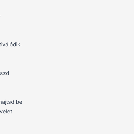
e
iválódik.
aszd
hajtsd be
velet