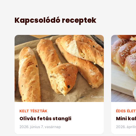
Kapcsolódó receptek
KELT TÉSZTÁK
ÉDES ÉLET
Olívás fetás stangli
Mini ka
2026. június 7. vasárnap
2026. áprili