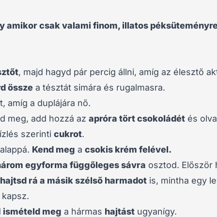
y amikor csak valami finom, illatos péksüteményr
sztőt
, majd hagyd pár percig állni, amíg az élesztő akt
d össze
a tésztát simára és rugalmasra.
t, amíg a duplájára nő.
d meg, add hozzá az
apróra tört csokoládét
és olv
ízlés szerinti
cukrot
.
lalappá.
Kend meg
a
csokis krém felével.
három egyforma függőleges sávra
osztod. Először 
hajtsd rá a másik szélső harmadot
is, mintha egy le
t kapsz.
d
ismételd meg
a hármas
hajtást
ugyanígy.