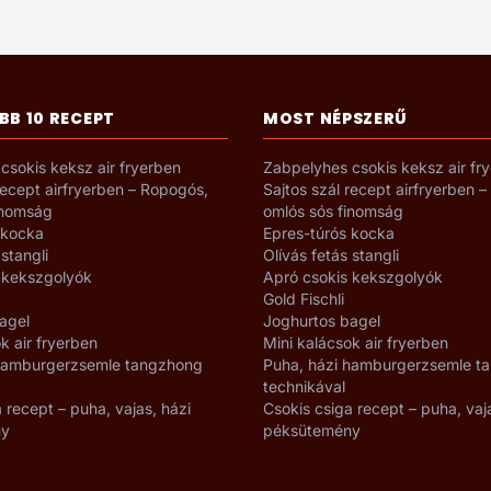
BB 10 RECEPT
MOST NÉPSZERŰ
csokis keksz air fryerben
Zabpelyhes csokis keksz air fr
recept airfryerben – Ropogós,
Sajtos szál recept airfryerben 
inomság
omlós sós finomság
 kocka
Epres-túrós kocka
 stangli
Olívás fetás stangli
 kekszgolyók
Apró csokis kekszgolyók
Gold Fischli
agel
Joghurtos bagel
k air fryerben
Mini kalácsok air fryerben
 hamburgerzsemle tangzhong
Puha, házi hamburgerzsemle t
technikával
 recept – puha, vajas, házi
Csokis csiga recept – puha, vaj
ny
péksütemény