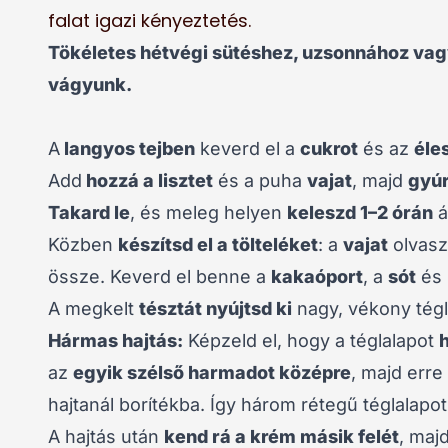
falat igazi kényeztetés.
Tökéletes hétvégi sütéshez, uzsonnához vag
vágyunk.
A
langyos tejben
keverd el a
cukrot
és az
éle
Add
hozzá a lisztet
és a puha
vajat
, majd
gyúr
Takard le
, és meleg helyen
keleszd 1–2 órán
á
Közben
készítsd el a tölteléket
: a
vajat
olvasz
össze. Keverd el benne a
kakaóport
, a
sót
és 
A megkelt
tésztát nyújtsd ki
nagy, vékony tég
Hármas hajtás:
Képzeld el, hogy a téglalapot
az
egyik szélső harmadot középre
, majd erre
hajtanál borítékba. Így három rétegű téglalapo
A hajtás után
kend rá a krém másik felét
, maj