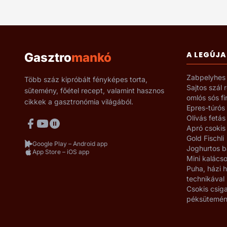
A LEGÚJA
Gasztro
mankó
Zabpelyhes 
Több száz kipróbált fényképes torta,
Sajtos szál 
sütemény, főétel recept, valamint hasznos
omlós sós f
cikkek a gasztronómia világából.
Epres-túrós
Olívás fetás
Apró csokis
Gold Fischli
Google Play – Android app
Joghurtos b
App Store – iOS app
Mini kalácso
Puha, házi
technikával
Csokis csiga
péksütemé