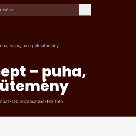
esése
puha, vajas, házi péksütemény
cept – puha,
ksütemény
ombat
•
0 hozzászólás
•
2 fotó