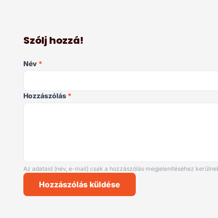
Szólj hozzá!
Név
*
Hozzászólás
*
Az adataid (név, e-mail) csak a hozzászólás megjelenítéséhez kerülnek
Hozzászólás küldése