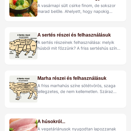
A vasárnapi sült csirke finom, de sokszor
marad belőle. Ahelyett, hogy napokig
ugyanazt melegítgetnénk, íme 5 egyszerű,
mégis…
A sertés részei és felhasználásuk
A sertés részeinek felhasználása: melyik
húsból mit főzzünk? A friss sertéshús színe
világospiros, zsírrétege majdnem fehér
színű, tapintásra enyhén…
Marha részei és felhasználásuk
A friss marhahús színe sötétvörös, szaga
jellegzetes, de nem kellemetlen. Száraz
tapintású, rugalmas. A romlott húst
kellemetlen szagáról,…
A húsokról...
A vegetáriánusok nyugodtan lapozzanak