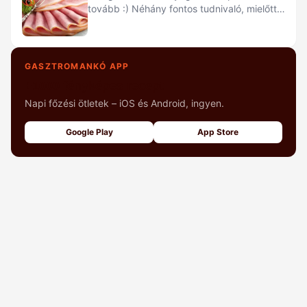
tovább :) Néhány fontos tudnivaló, mielőtt
nekiállunk a hús feldolgozásának: A frissen
vágott marhahús rágós. 10-14…
GASZTROMANKÓ APP
+1000 fényképes recept
Napi főzési ötletek – iOS és Android, ingyen.
Google Play
App Store