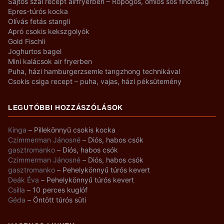
Sajtos szál recept airfryerben – Ropogós, omlós sós finomság
Epres-túrós kocka
Olívás fetás stangli
Apró csokis kekszgolyók
Gold Fischli
Joghurtos bagel
Mini kalácsok air fryerben
Puha, házi hamburgerzsemle tangzhong technikával
Csokis csiga recept – puha, vajas, házi péksütemény
LEGUTÓBBI HOZZÁSZÓLÁSOK
Kinga
–
Pillekönnyű csokis kocka
Czimmerman Jánosné
–
Diós, habos csók
gasztromanko
–
Diós, habos csók
Czimmerman Jánosné
–
Diós, habos csók
gasztromanko
–
Pehelykönnyű túrós kevert
Deák Éva
–
Pehelykönnyű túrós kevert
Csilla
–
10 perces kuglóf
Géda
–
Öntött túrós süti