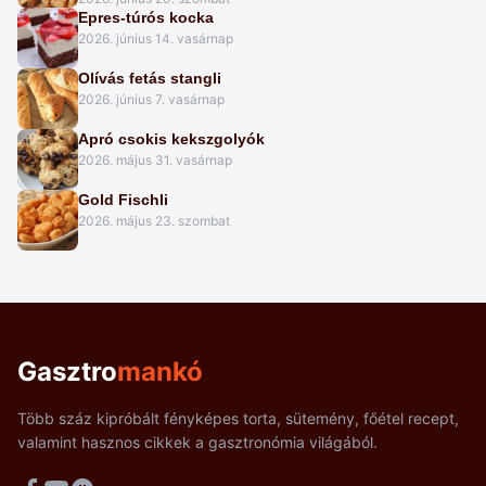
Epres-túrós kocka
2026. június 14. vasárnap
Olívás fetás stangli
2026. június 7. vasárnap
Apró csokis kekszgolyók
2026. május 31. vasárnap
Gold Fischli
2026. május 23. szombat
Gasztro
mankó
Több száz kipróbált fényképes torta, sütemény, főétel recept,
valamint hasznos cikkek a gasztronómia világából.