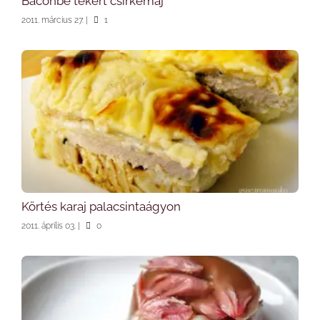
Baconbe tekert csirkemáj
2011. március 27.
|
1
Körtés karaj palacsintaágyon
2011. április 03.
|
0