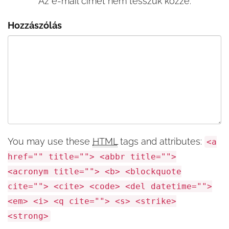
Az e-mail címet nem tesszük közzé.
Hozzászólás
You may use these
HTML
tags and attributes:
<a
href="" title=""> <abbr title="">
<acronym title=""> <b> <blockquote
cite=""> <cite> <code> <del datetime="">
<em> <i> <q cite=""> <s> <strike>
<strong>