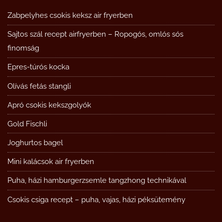
Zabpelyhes csokis keksz air fryerben
Sajtos szál recept airfryerben – Ropogós, omlós sós
finomság
Epres-túrós kocka
Olívás fetás stangli
Apró csokis kekszgolyók
Gold Fischli
Joghurtos bagel
Mini kalácsok air fryerben
Puha, házi hamburgerzsemle tangzhong technikával
Csokis csiga recept – puha, vajas, házi péksütemény