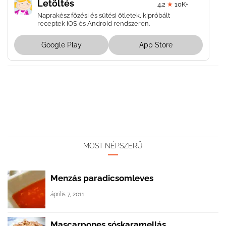
Letöltés
4.2
★
10K+
Naprakész főzési és sütési ötletek, kipróbált
receptek iOS és Android rendszeren.
Google Play
App Store
MOST NÉPSZERŰ
Menzás paradicsomleves
április 7, 2011
Mascarpones sóskaramellás...