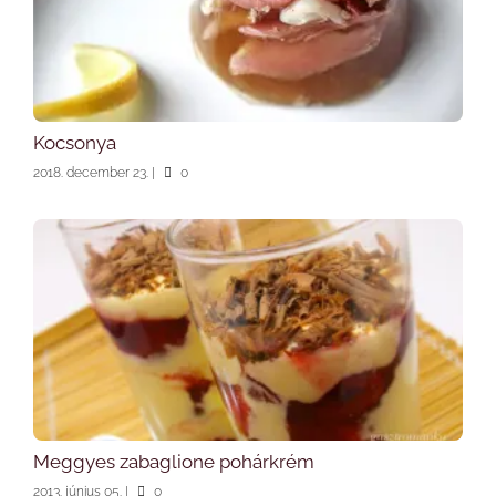
Kocsonya
2018. december 23.
|
0
Meggyes zabaglione pohárkrém
2013. június 05.
|
0