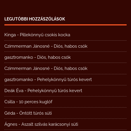
LEGUTÓBBI HOZZÁSZÓLÁSOK
Kinga
-
Pillekönnyű csokis kocka
Czimmerman Jánosné
-
Diós, habos csók
gasztromanko
-
Diós, habos csók
Czimmerman Jánosné
-
Diós, habos csók
gasztromanko
-
Pehelykönnyű túrós kevert
Deák Éva
-
Pehelykönnyű túrós kevert
Csilla
-
10 perces kuglóf
Géda
-
Öntött túrós süti
Ágnes
-
Aszalt szilvás karácsonyi süti