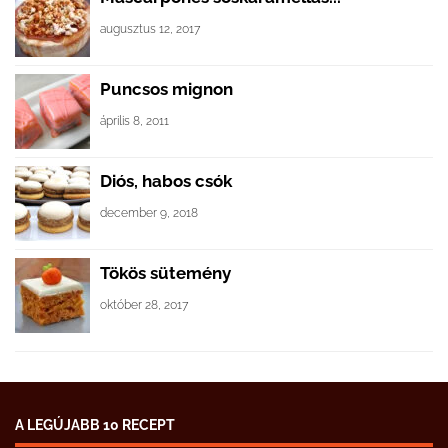
augusztus 12, 2017
Puncsos mignon
április 8, 2011
Diós, habos csók
december 9, 2018
Tökös sütemény
október 28, 2017
A LEGÚJABB 10 RECEPT