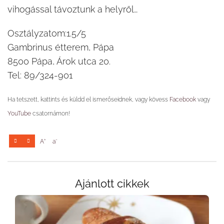
vihogással távoztunk a helyről…
Osztályzatom:1.5/5
Gambrinus étterem, Pápa
8500 Pápa, Árok utca 20.
Tel: 89/324-901
Ha tetszett, kattints és küldd el ismerőseidnek, vagy kövess
Facebook
vagy
YouTube
csatornámon!
+
-
A
a
Ajánlott cikkek