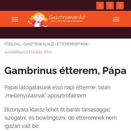
FŐOLDAL
›
GASZTROKALAUZ
›
ÉTTEREMKRITIKÁK
›
GAMBRINUS ÉTTEREM, PÁPA
Gambrinus étterem, Pápa
Pápai látogatásunk első napi étterme, talán
„mellényúlásnak” aposztrofálnám.
Bizonyára klassz lehet itt baráti társasággal
iszogatni, és bowlingozni, de étteremnek nem
igazán vált be.