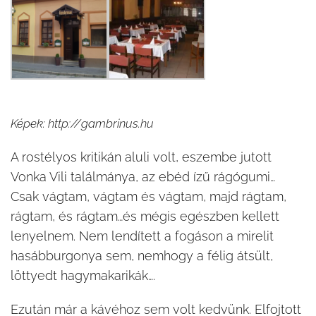
Képek: http://gambrinus.hu
A rostélyos kritikán aluli volt, eszembe jutott
Vonka Vili találmánya, az ebéd ízű rágógumi…
Csak vágtam, vágtam és vágtam, majd rágtam,
rágtam, és rágtam…és mégis egészben kellett
lenyelnem. Nem lendített a fogáson a mirelit
hasábburgonya sem, nemhogy a félig átsült,
löttyedt hagymakarikák….
Ezután már a kávéhoz sem volt kedvünk. Elfojtott