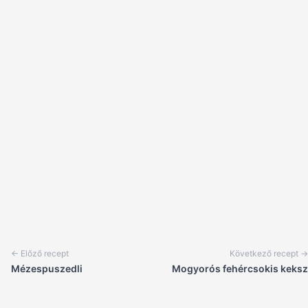
← Előző recept
Következő recept →
Mézespuszedli
Mogyorós fehércsokis keksz