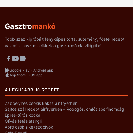
Gasztro
mankó
Több száz kipróbált fényképes torta, sütemény, főétel recept,
valamint hasznos cikkek a gasztronómia világából.
Google Play – Android app
App Store – iOS app
A LEGÚJABB 10 RECEPT
Zabpelyhes csokis keksz air fryerben
Sajtos szál recept airfryerben – Ropogós, omlós sós finomság
Epres-túrós kocka
Olívás fetás stangli
Apró csokis kekszgolyók
Gold Fischli