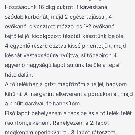
Hozzáadunk 16 dkg cukrot, 1 kávéskanál
szódabikarbónát, majd 2 egész tojással, 4
evőkanál olvasztott mézzel és 1-2 evőkanál
tejföllel jól kidolgozott tésztát készítünk belőle.
4 egyenlő részre osztva kissé pihentetjük, majd
késhát vastagságúra nyújtva, sütőpapíron 4
egyenlő nagyságú lapot sütünk belőle a tepsi
hátoldalán.
A töltelékhez a grízt megfőzöm a tejjel, hagyom
kihűlni. A margarint elkeverem a porcukorral, majd
a kihűlt darával, felhabosítom.
Első lapot behelyezem a tepsibe és a töltelék felét
ráöntöm,elkenem. Ráhelyezem a 2. lapot
megkenem eperlekvárral. 3. lapot ráteszem,