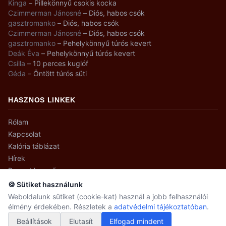
Kinga
–
Pillekönnyű csokis kocka
Czimmerman Jánosné
–
Diós, habos csók
gasztromanko
–
Diós, habos csók
Czimmerman Jánosné
–
Diós, habos csók
gasztromanko
–
Pehelykönnyű túrós kevert
Deák Éva
–
Pehelykönnyű túrós kevert
Csilla
–
10 perces kuglóf
Géda
–
Öntött túrós süti
HASZNOS LINKEK
Rólam
Kapcsolat
Kalória táblázat
Hírek
Recept kereső
🍪 Sütiket használunk
Weboldalunk sütiket (cookie-kat) használ a jobb felhasználói
élmény érdekében. Részletek a
adatvédelmi tájékoztatóban
.
© 2008–2026 gasztromanko.hu · Minden jog fenntartva.
Beállítások
Adatvédelmi beállítások
Elutasít
Elfogad mindent
Adatvédelem