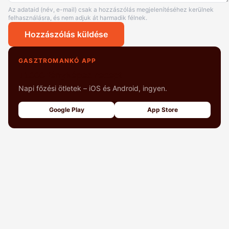
Az adataid (név, e-mail) csak a hozzászólás megjelenítéséhez kerülnek
felhasználásra, és nem adjuk át harmadik félnek.
Hozzászólás küldése
GASZTROMANKÓ APP
+1000 fényképes recept
Napi főzési ötletek – iOS és Android, ingyen.
Google Play
App Store