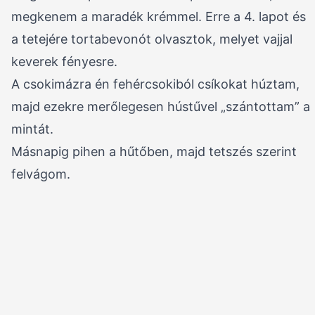
megkenem a maradék krémmel. Erre a 4. lapot és
a tetejére tortabevonót olvasztok, melyet vajjal
keverek fényesre.
A csokimázra én fehércsokiból csíkokat húztam,
majd ezekre merőlegesen hústűvel „szántottam” a
mintát.
Másnapig pihen a hűtőben, majd tetszés szerint
felvágom.