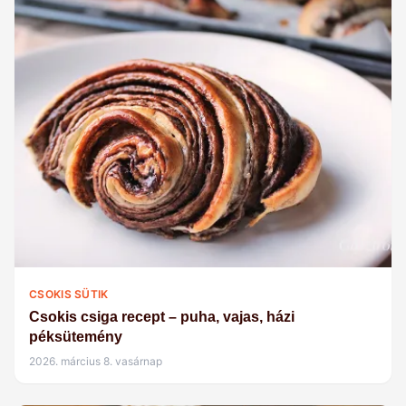
CSOKIS SÜTIK
Csokis csiga recept – puha, vajas, házi
péksütemény
2026. március 8. vasárnap