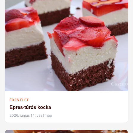
ÉDES ÉLET
Epres-túrós kocka
2026. június 14. vasárnap