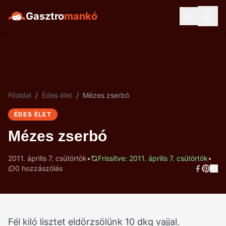
Gasztro
mankó
Főoldal
/
Édes élet
/
Mézes zserbó
ÉDES ÉLET
Mézes zserbó
2011. április 7. csütörtök
•
Frissítve: 2011. április 7. csütörtök
•
0 hozzászólás
Fél kiló lisztet eldörzsölünk 10 dkg vajjal.