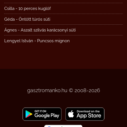
Csilla
-
10 perces kuglóf
Géda
-
Öntött túrós süti
Ágnes
-
Aszalt szilvás karácsonyi süti
Lengyel István
-
Puncsos mignon
gasztromanko.hu © 2008-2026