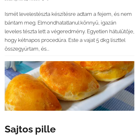
Ismét levelestészta készítésre adtam a fejem, és nem
bántam meg. Elmondhatatlanul könnyű, igazán
leveles tészta lett a végeredmény. Egyetlen hátulütője,
hogy kétnapos procedúra. Este a vajat 5 dkg liszttel
összegyúrtam, és...
Sajtos pille