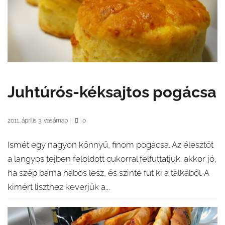
Juhtúrós-kéksajtos pogácsa
2011. április 3. vasárnap
|
0
Ismét egy nagyon könnyű, finom pogácsa. Az élesztőt
a langyos tejben feloldott cukorral felfuttatjuk. akkor jó,
ha szép barna habos lesz, és szinte fut ki a tálkából. A
kimért liszthez keverjük a...