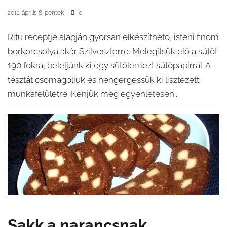
2011. április 8. péntek
|
0
Ritu receptje alapján gyorsan elkészíthető, isteni finom
borkorcsolya akár Szilveszterre. Melegítsük elő a sütőt
190 fokra, béleljünk ki egy sütőlemezt sütőpapírral. A
tésztát csomagoljuk és hengergessük ki lisztezett
munkafelületre. Kenjük meg egyenletesen...
Sakk a narancsnak