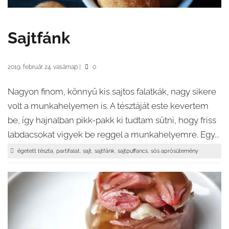
Sajtfánk
2019. február 24. vasárnap
|
0
Nagyon finom, könnyű kis sajtos falatkák, nagy sikere
volt a munkahelyemen is. A tésztáját este kevertem
be, így hajnalban pikk-pakk ki tudtam sütni, hogy friss
labdacsokat vigyek be reggel a munkahelyemre. Egy...
,
,
,
,
,
égetett tészta
partifalat
sajt
sajtfánk
sajtpuffancs
sós aprósütemény