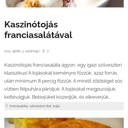
Kaszinótojás
franciasalátával
2011. április 3. vasárnap
|
0
Kaszinótojás franciasaláta ágyon, egy igazi szilveszteri
klasszikus! A tojásokat keményre főzzük, azaz forrás
után minimum 8 percig főzzük. A mirelit zöldséget sós
vízben félpuhára pároljuk. A tojásokat megpucoljuk,
kettévágjuk. Belsejüket kiszedjük, és elkeverjük...
,
,
franciasaláta
szilveszteri étel
tojás