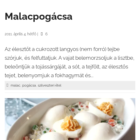
Malacpogácsa
2011. április 4. hétfő
|
6
Az élesztőt a cukrozott langyos (nem forró) tejbe
szórjuk, és felfuttatjuk. A vajat belemorzsoljuk a lisztbe,
beleöntjük a tojássárgáját, a sót, a tejfölt, az élesztős
tejet, belenyomjuk a fokhagymát és...
,
,
malac
pogácsa
szilveszteri étel