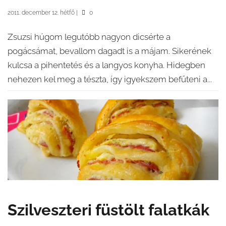
2011. december 12. hétfő
|
0
Zsuzsi húgom legutóbb nagyon dicsérte a
pogácsámat, bevallom dagadt is a májam. Sikerének
kulcsa a pihentetés és a langyos konyha. Hidegben
nehezen kel meg a tészta, így igyekszem befűteni a...
Szilveszteri füstölt falatkák