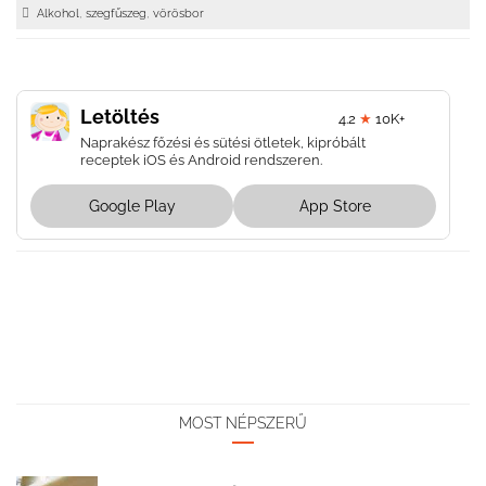
,
,
Alkohol
szegfűszeg
vörösbor
Letöltés
4.2
★
10K+
Naprakész főzési és sütési ötletek, kipróbált
receptek iOS és Android rendszeren.
Google Play
App Store
MOST NÉPSZERŰ