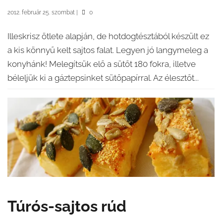
2012. február 25. szombat
|
0
Illeskrisz ötlete alapján, de hotdogtésztából készült ez
a kis könnyű kelt sajtos falat. Legyen jó langymeleg a
konyhánk! Melegítsük elő a sütőt 180 fokra, illetve
béleljük ki a gáztepsinket sütőpapírral. Az élesztőt...
Túrós-sajtos rúd