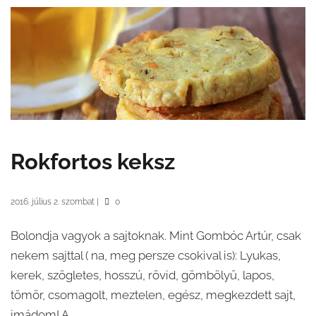
Rokfortos keksz
2016. július 2. szombat
|
0
Bolondja vagyok a sajtoknak. Mint Gombóc Artúr, csak
nekem sajttal ( na, meg persze csokival is): Lyukas,
kerek, szögletes, hosszú, rövid, gömbölyű, lapos,
tömör, csomagolt, meztelen, egész, megkezdett sajt,
imádom! A...