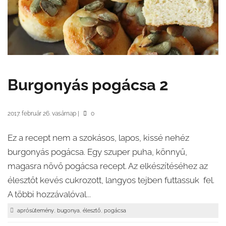
Burgonyás pogácsa 2
2017. február 26. vasárnap
|
0
Ez a recept nem a szokásos, lapos, kissé nehéz
burgonyás pogácsa. Egy szuper puha, könnyű,
magasra növő pogácsa recept. Az elkészítéséhez az
élesztőt kevés cukrozott, langyos tejben futtassuk fel.
A többi hozzávalóval...
,
,
,
aprósütemény
bugonya
élesztő
pogácsa