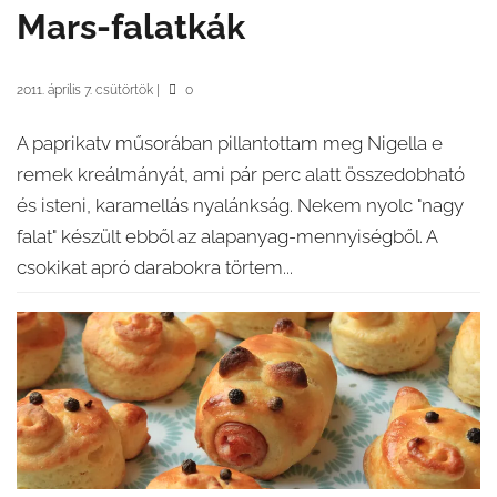
Mars-falatkák
2011. április 7. csütörtök
|
0
A paprikatv műsorában pillantottam meg Nigella e
remek kreálmányát, ami pár perc alatt összedobható
és isteni, karamellás nyalánkság. Nekem nyolc "nagy
falat" készült ebből az alapanyag-mennyiségből. A
csokikat apró darabokra törtem...