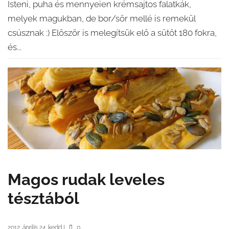
Isteni, puha és mennyeien krémsajtos falatkák,
melyek magukban, de bor/sör mellé is remekül
csúsznak :) Először is melegítsük elő a sütőt 180 fokra,
és...
Magos rudak leveles
tésztából
2012. április 24. kedd
|
0