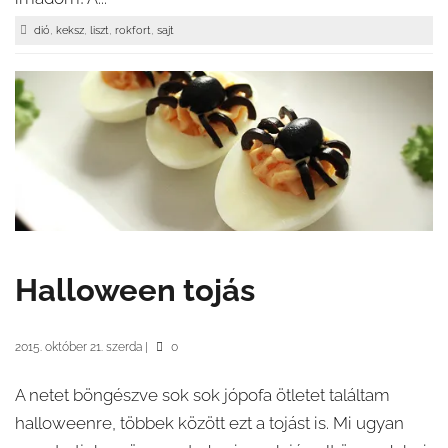
,
,
,
,
dió
keksz
liszt
rokfort
sajt
Halloween tojás
2015. október 21. szerda
|
0
A netet böngészve sok sok jópofa ötletet találtam
halloweenre, többek között ezt a tojást is. Mi ugyan