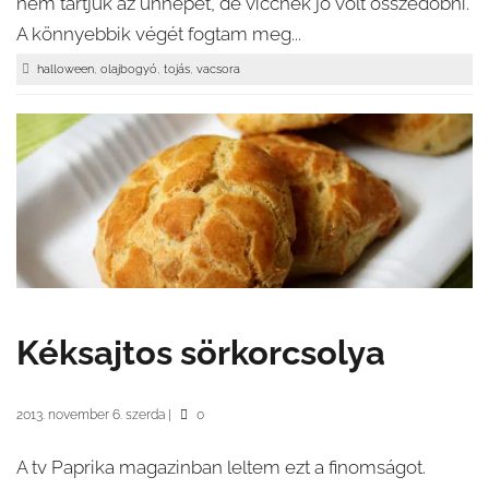
nem tartjuk az ünnepet, de viccnek jó volt összedobni.
A könnyebbik végét fogtam meg...
,
,
,
halloween
olajbogyó
tojás
vacsora
Kéksajtos sörkorcsolya
2013. november 6. szerda
|
0
A tv Paprika magazinban leltem ezt a finomságot.