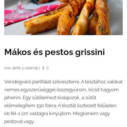
Mákos és pestos grissini
2011. április 3. vasárnap
|
0
Vendégváró partifalat szilveszterre. A tésztához valókat
nemes egyszerűséggel összegyúrom, kicsit hagyom
pihenni. Egy sütőlemezt kiolajozok, a sütőt
előmelegítem 190 fokra. A tésztát lisztezett felületen
kb fél-1 cm vastagra kinyújtom. Megkenem vagy
pestoval vagy...