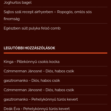
Joghurtos bagel
Sajtos szál recept airfryerben – Ropogós, omlós sós
finomság
Egészben sült pulyka felső comb
LEGUTÓBBI HOZZÁSZÓLÁSOK
Kinga
-
Pillekönnyű csokis kocka
Czimmerman Jánosné
-
Diós, habos csók
gasztromanko
-
Diós, habos csók
Czimmerman Jánosné
-
Diós, habos csók
gasztromanko
-
Pehelykönnyű túrós kevert
Deák Éva
-
Pehelykönnyű túrós kevert