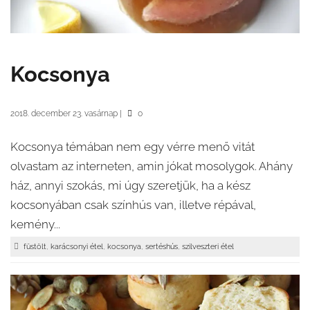
Kocsonya
2018. december 23. vasárnap
|
0
Kocsonya témában nem egy vérre menő vitát
olvastam az interneten, amin jókat mosolygok. Ahány
ház, annyi szokás, mi úgy szeretjük, ha a kész
kocsonyában csak színhús van, illetve répával,
kemény...
,
,
,
,
füstölt
karácsonyi étel
kocsonya
sertéshús
szilveszteri étel