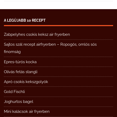
A LEGÚJABB 10 RECEPT
Zabpelyhes csokis keksz air fryerben
Sajtos szál recept airfryerben – Ropogós, omlós sós
finomság
Epres-túrós kocka
Olívás fetás stangli
Apró csokis kekszgolyók
Gold Fischli
Joghurtos bagel
Mini kalácsok air fryerben