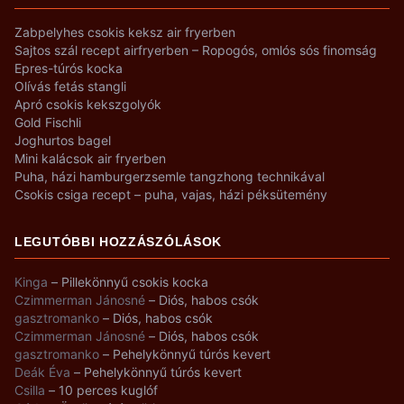
Zabpelyhes csokis keksz air fryerben
Sajtos szál recept airfryerben – Ropogós, omlós sós finomság
Epres-túrós kocka
Olívás fetás stangli
Apró csokis kekszgolyók
Gold Fischli
Joghurtos bagel
Mini kalácsok air fryerben
Puha, házi hamburgerzsemle tangzhong technikával
Csokis csiga recept – puha, vajas, házi péksütemény
LEGUTÓBBI HOZZÁSZÓLÁSOK
Kinga
–
Pillekönnyű csokis kocka
Czimmerman Jánosné
–
Diós, habos csók
gasztromanko
–
Diós, habos csók
Czimmerman Jánosné
–
Diós, habos csók
gasztromanko
–
Pehelykönnyű túrós kevert
Deák Éva
–
Pehelykönnyű túrós kevert
Csilla
–
10 perces kuglóf