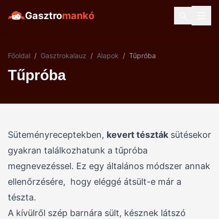
Gasztro
mankó
Főoldal
/
Gasztrokalauz
/
Alapok
/
Tűpróba
Tűpróba
Süteményreceptekben,
kevert tészták
sütésekor
gyakran találkozhatunk a tűpróba
megnevezéssel. Ez egy általános módszer annak
ellenőrzésére, hogy eléggé átsült-e már a
tészta.
A kívülről szép barnára sült, késznek látszó