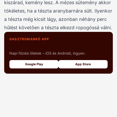
kiszárad, kemény lesz. A mézes sütemény akkor
tökéletes, ha a tészta aranybarnára sült. Ilyenkor
a tészta még kicsit lágy, azonban néhány perc
hűlést követően a tészta elkezd ropogóssá válni.
GASZTROMANKÓ APP
+1000 fényképes recept
Napi főzési ötletek – iOS és Android, ingyen.
Google Play
App Store