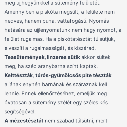
meg ujjhegyünkkel a sütemény felületét.
Amennyiben a piskóta megsült, a felülete nem
nedves, hanem puha, vattafogású. Nyomás
hatására az ujjlenyomatunk nem hagy nyomot, a
felület rugalmas. Ha a piskótatésztát túlsütjük,
elveszíti a rugalmasságát, és kiszárad.
Teasütemények, linzeres sütik
akkor sültek
meg, ha szép aranybarna színt kaptak.
Kelttészták
,
túrós-gyümölcsös pite tészták
aljának enyhén barnának és száraznak kell
lennie. Ennek ellenőrzéséhez, emeljük meg
óvatosan a sütemény szélét egy széles kés
segítségével.
A mézestésztát
nem szabad túlsütni, mert