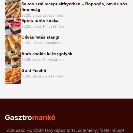
Sajtos szál recept airfryerben – Ropogós, omlós sós
finomság
2026. június 20. szombat
Epres-túrós kocka
2026. június 14. vasárnap
Olívás fetás stangli
2026. június 7. vasárnap
Apró csokis kekszgolyók
2026. május 31. vasárnap
Gold Fischli
2026. május 23. szombat
Gasztro
mankó
Több száz kipróbált fényképes torta, sütemény, főétel recept,