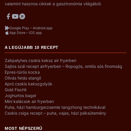
valamint hasznos cikkek a gasztronómia világából.
Google Play – Android app
App Store – iOS app
A LEGÚJABB 10 RECEPT
Zabpelyhes csokis keksz air fryerben
Sajtos szál recept airfryerben – Ropogós, omlós sós finomság
Epres-túrós kocka
Olívás fetás stangli
Apró csokis kekszgolyók
Gold Fischli
Joghurtos bagel
Mini kalácsok air fryerben
Puha, házi hamburgerzsemle tangzhong technikával
Csokis csiga recept – puha, vajas, házi péksütemény
MOST NÉPSZERŰ