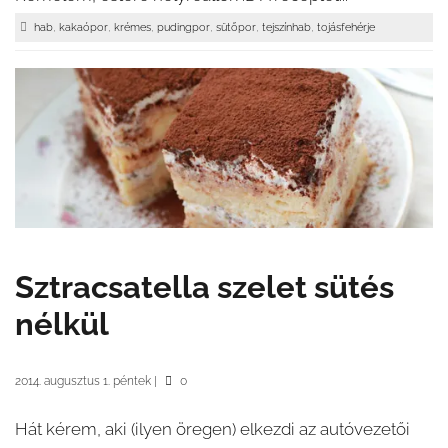
,
,
,
,
,
,
hab
kakaópor
krémes
pudingpor
sütőpor
tejszínhab
tojásfehérje
Sztracsatella szelet sütés
nélkül
2014. augusztus 1. péntek
|
0
Hát kérem, aki (ilyen öregen) elkezdi az autóvezetői