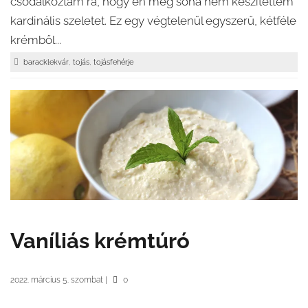
csodálkoztam rá, hogy én még soha nem készítettem
kardinális szeletet. Ez egy végtelenül egyszerű, kétféle
krémből...
,
,
baracklekvár
tojás
tojásfehérje
Vaníliás krémtúró
2022. március 5. szombat
|
0