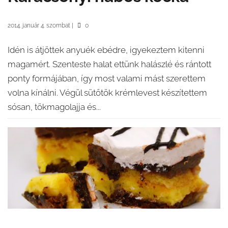
2014. január 4. szombat
|
0
Idén is átjöttek anyuék ebédre, igyekeztem kitenni
magamért. Szenteste halat ettünk halászlé és rántott
ponty formájában, így most valami mást szerettem
volna kínálni. Végül sütőtök krémlevest készítettem
sósan, tökmagolajja és...