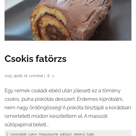
Csokis fatörzs
2015. április 18. szombat
|
0
Egy remek családi ebéd után jólesett ez a tömény
csokis, puha piskótás desszert. Érdemes kipróbálni,
nem nagy ördöngösség! A piskóta tésztáját a korábban
ismertetett módon készítettem el. A masszát
sütőpapírral bélelt...
,
,
,
,
,
csokoládé
cukor
mascarpone
sütőpor
tekercs
tojás