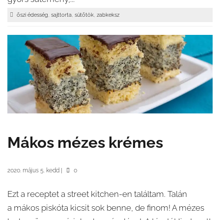
,
,
,
őszi édesség
sajttorta
sütőtök
zabkeksz
Mákos mézes krémes
2020. május 5. kedd
|
0
Ezt a receptet a street kitchen-en találtam. Talán
a mákos piskóta kicsit sok benne, de finom! A mézes