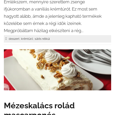
Emlékszem, mennyire szerettem zsenge
ifjúkoromban a vaníliás krémtúrót. Ez most sem
hagyott alább, ámde a jelenleg kapható termékek
közelébe sem érnek a régi idők ízeinek.
Megpróbáltam házilag elkészíteni a rég...
,
,
desszert
krémtúró
sütés nélkül
Mézeskalács rolád