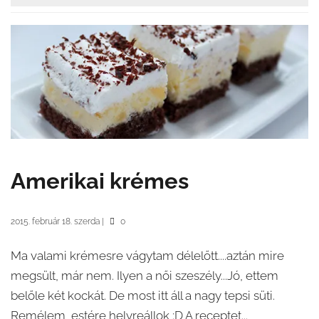
Amerikai krémes
2015. február 18. szerda
|
0
Ma valami krémesre vágytam délelőtt....aztán mire
megsült, már nem. Ilyen a női szeszély...Jó, ettem
belőle két kockát. De most itt áll a nagy tepsi süti.
Remélem, estére helyreállok :D A receptet...