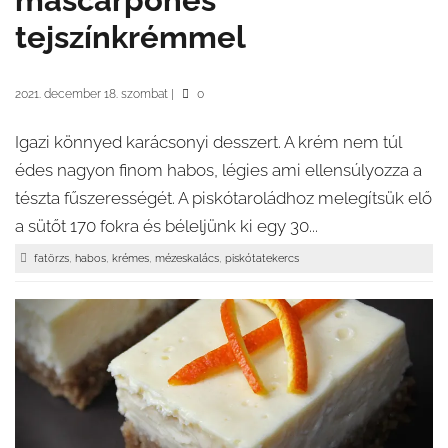
mascarponés
tejszínkrémmel
2021. december 18. szombat
|
0
Igazi könnyed karácsonyi desszert. A krém nem túl
édes nagyon finom habos, légies ami ellensúlyozza a
tészta fűszerességét. A piskótaroládhoz melegítsük elő
a sütőt 170 fokra és béleljünk ki egy 30...
,
,
,
,
fatörzs
habos
krémes
mézeskalács
piskótatekercs