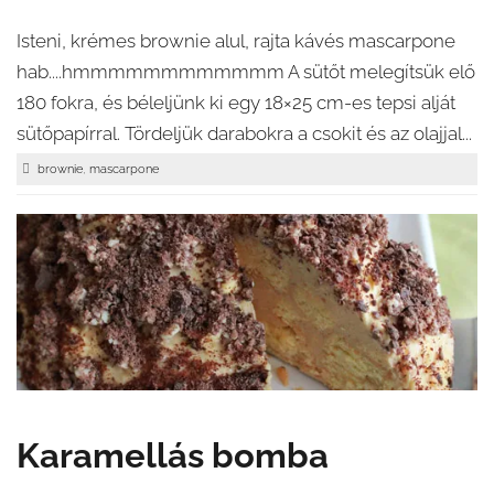
Isteni, krémes brownie alul, rajta kávés mascarpone
hab....hmmmmmmmmmmmm A sütőt melegítsük elő
180 fokra, és béleljünk ki egy 18×25 cm-es tepsi alját
sütőpapírral. Tördeljük darabokra a csokit és az olajjal...
,
brownie
mascarpone
Karamellás bomba