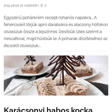
2014. január 16. csütörtök
|
0
Egyszerű pohárkrém recept rohanós napokra... A
fehércsokit törjük apró darabokra és alacsony hőfokon
olvasszuk össze a tejszínnel. Ízesítsük ízlés szeirnt a
nescafeval, majd hűstsük le. A poharak díszítéséhez az
étcsokit olvasszuk...
Karácsonyi habos kocka