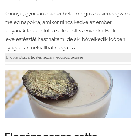
Könnyű, gyorsan elkészíthető, megúszós vendégváró
meleg napokra, amikor nincs kedve az ember
lányának fél délelőtt a sütő előtt szenvedni. Bolti
levelestésztát használtam, de aki bővelkedik időben,
nyugodtan nekiállhat maga is a...
,
,
,
gyümölcsös
leveles tészta
megúszós
tejszínes