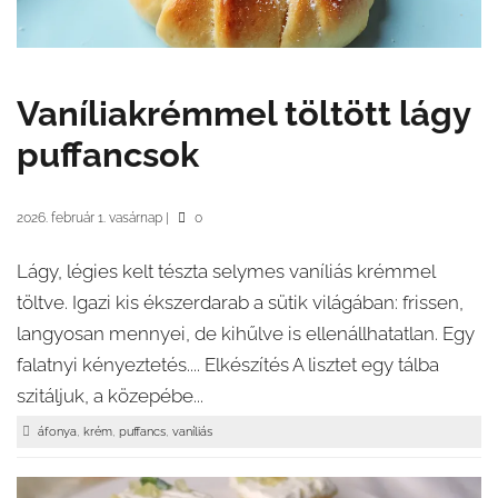
Vaníliakrémmel töltött lágy
puffancsok
2026. február 1. vasárnap
|
0
Lágy, légies kelt tészta selymes vaníliás krémmel
töltve. Igazi kis ékszerdarab a sütik világában: frissen,
langyosan mennyei, de kihűlve is ellenállhatatlan. Egy
falatnyi kényeztetés.... Elkészítés A lisztet egy tálba
szitáljuk, a közepébe...
,
,
,
áfonya
krém
puffancs
vaníliás