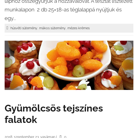
laphoz összegyúrjuk a hozzávalóvat. A tésztát lisztezett
munkalapon 2 db 25×18-as téglalappá nyújtjuk és
egy...
,
,
húsvéti sütemény
mákos sütemény
mézes krémes
Gyümölcsös tejszínes
falatok
2018. szeptember 23. vasárnap
|
0