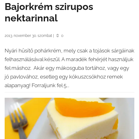
Bajorkrém szirupos
nektarinnal
2013. november 30. szombat
|
0
Nyári hűsítő pohárkrém, mely csak a tojások sárgáinak
felhasználásával készül. A maradék fehérjét használjuk
fel máshoz. Akár egy mákosguba tortához, vagy egy
jó pavlovához, esetleg egy kókuszcsókhoz remek
alapanyag! Forraljunk fel 5...