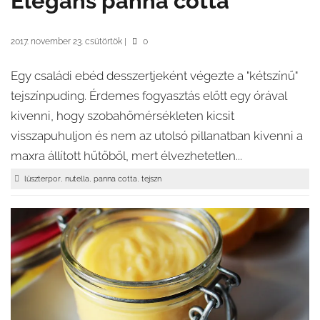
Elegáns panna cotta
2017. november 23. csütörtök
|
0
Egy családi ebéd desszertjeként végezte a "kétszínű"
tejszínpuding. Érdemes fogyasztás előtt egy órával
kivenni, hogy szobahőmérsékleten kicsit
visszapuhuljon és nem az utolsó pillanatban kivenni a
maxra állított hűtőből, mert élvezhetetlen...
,
,
,
lüszterpor
nutella
panna cotta
tejszn