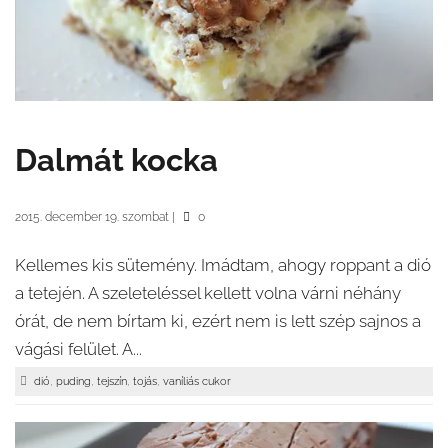
Dalmát kocka
2015. december 19. szombat
|
0
Kellemes kis sütemény. Imádtam, ahogy roppant a dió
a tetején. A szeleteléssel kellett volna várni néhány
órát, de nem bírtam ki, ezért nem is lett szép sajnos a
vágási felület. A...
,
,
,
,
dió
puding
tejszín
tojás
vaníliás cukor