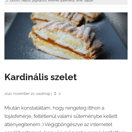
,
,
,
,
,
citrom
habos
joghurtos
krémes sütemény
lime
tejszín
Kardinális szelet
2022. november 20. vasárnap
|
0
Miután konstatáltam, hogy rengeteg itthon a
tojásfehérje, feltétlenül valami süteménybe kellett
átlényegítenem :) Végigböngészve az internetet