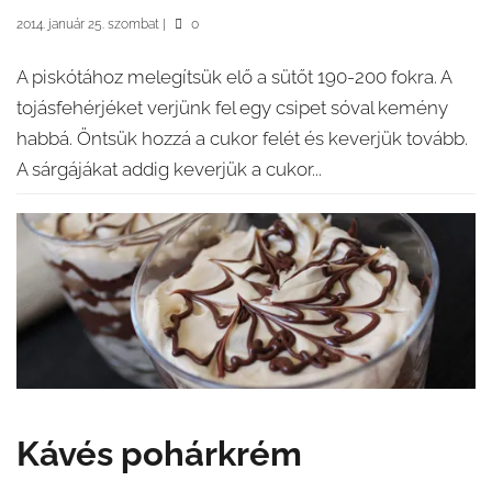
2014. január 25. szombat
|
0
A piskótához melegítsük elő a sütőt 190-200 fokra. A
tojásfehérjéket verjünk fel egy csipet sóval kemény
habbá. Öntsük hozzá a cukor felét és keverjük tovább.
A sárgájákat addig keverjük a cukor...
Kávés pohárkrém