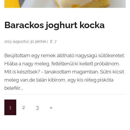
Barackos joghurt kocka
2013. augusztus 30. péntek
|
7
Beújítottam egy remek állítható nagyságú sütőkeretet.
Hiába a nagy meleg, feltétlenül ki kellett próbálnom.
Mit is készítsek? - tanakodtam magamban. Sütni kicsit
meleg van,de talán kibírom, egy kis réteg piskóta
belefér....
1
2
3
»