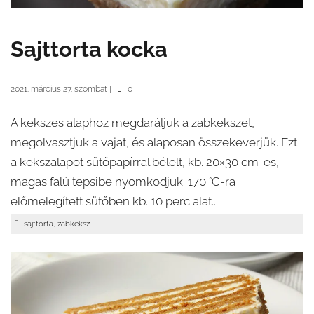
Sajttorta kocka
2021. március 27. szombat
|
0
A kekszes alaphoz megdaráljuk a zabkekszet,
megolvasztjuk a vajat, és alaposan összekeverjük. Ezt
a kekszalapot sütőpapírral bélelt, kb. 20×30 cm-es,
magas falú tepsibe nyomkodjuk. 170 °C-ra
előmelegített sütőben kb. 10 perc alat...
,
sajttorta
zabkeksz