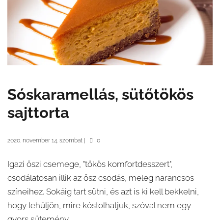
Sóskaramellás, sütőtökös
sajttorta
2020. november 14. szombat
|
0
Igazi őszi csemege, "tökös komfortdesszert",
csodálatosan illik az ősz csodás, meleg narancsos
színeihez. Sokáig tart sütni, és azt is ki kell bekkelni,
hogy lehűljön, mire kóstolhatjuk, szóval nem egy
gyors sütemény,...