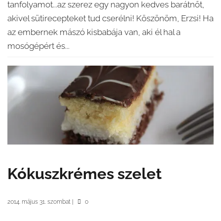
tanfolyamot...az szerez egy nagyon kedves barátnőt,
akivel sütirecepteket tud cserélni! Köszönöm, Erzsi! Ha
az embernek mászó kisbabája van, aki él hal a
mosógépért és...
Kókuszkrémes szelet
2014. május 31. szombat
|
0