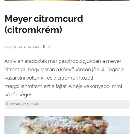
Meyer citromcurd
(citromkrém)
2017. január 11. szerda
|
0
Annyian áradoztak már gasztroblogjukban a meyer
citromról, hogy lassan a könyökömön jön ki. Tegnap
vásárolni voltunk , és a citromok között
megpillantottam ezt a fajtát. A héja vékonyabb, mint
közönséges...
,
,
citrom
krém
tojás