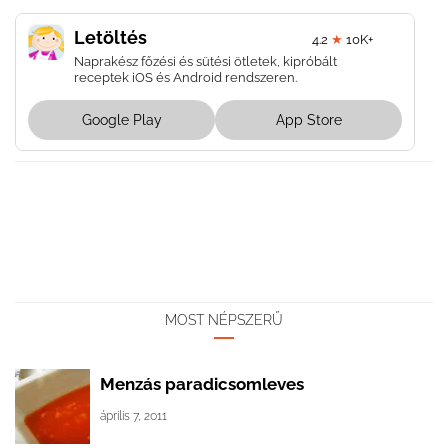
Letöltés
4.2
★
10K+
Naprakész főzési és sütési ötletek, kipróbált
receptek iOS és Android rendszeren.
Google Play
App Store
MOST NÉPSZERŰ
Menzás paradicsomleves
április 7, 2011