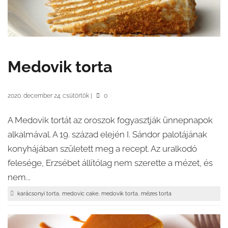
Medovik torta
2020. december 24. csütörtök
|
0
A Medovik tortát az oroszok fogyasztják ünnepnapok
alkalmával. A 19. század elején I. Sándor palotájának
konyhájában született meg a recept. Az uralkodó
felesége, Erzsébet állítólag nem szerette a mézet, és
nem...
,
,
,
karácsonyi torta
medovic cake
medovik torta
mézes torta