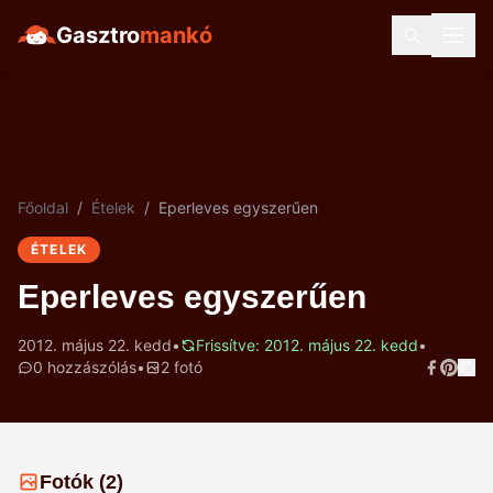
Gasztro
mankó
Főoldal
/
Ételek
/
Eperleves egyszerűen
ÉTELEK
Eperleves egyszerűen
2012. május 22. kedd
•
Frissítve: 2012. május 22. kedd
•
0 hozzászólás
•
2 fotó
Fotók (2)