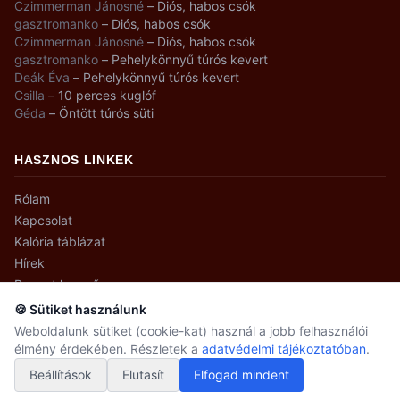
Czimmerman Jánosné
–
Diós, habos csók
gasztromanko
–
Diós, habos csók
Czimmerman Jánosné
–
Diós, habos csók
gasztromanko
–
Pehelykönnyű túrós kevert
Deák Éva
–
Pehelykönnyű túrós kevert
Csilla
–
10 perces kuglóf
Géda
–
Öntött túrós süti
HASZNOS LINKEK
Rólam
Kapcsolat
Kalória táblázat
Hírek
Recept kereső
🍪 Sütiket használunk
Weboldalunk sütiket (cookie-kat) használ a jobb felhasználói
élmény érdekében. Részletek a
adatvédelmi tájékoztatóban
.
© 2008–2026 gasztromanko.hu · Minden jog fenntartva.
Beállítások
Adatvédelmi beállítások
Elutasít
Elfogad mindent
Adatvédelem
Készítette:
SmartArt