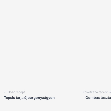
← Előző recept
Következő recept →
Tepsis tarja újburgonyaágyon
Gombás tészta