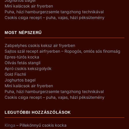
Joghurtos bagel
Mini kalácsok air fryerben
Puha, házi hamburgerzsemle tangzhong technikával
Csokis csiga recept – puha, vajas, házi péksütemény
MOST NÉPSZERŰ
Zabpelyhes csokis keksz air fryerben
Sajtos szál recept airfryerben – Ropogós, omlós sós finomság
Epres-túrós kocka
Olívás fetás stangli
Apró csokis kekszgolyók
Gold Fischli
Joghurtos bagel
Mini kalácsok air fryerben
Puha, házi hamburgerzsemle tangzhong technikával
Csokis csiga recept – puha, vajas, házi péksütemény
LEGUTÓBBI HOZZÁSZÓLÁSOK
Kinga
–
Pillekönnyű csokis kocka