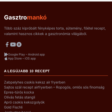
Gasztro
mankó
Több száz kipróbált fényképes torta, sütemény, főétel recept,
valamint hasznos cikkek a gasztronómia világából.
Google Play – Android app
App Store – iOS app
A LEGÚJABB 10 RECEPT
Zabpelyhes csokis keksz air fryerben
Sajtos szál recept airfryerben – Ropogós, omlós sós finomság
Epres-túrós kocka
Olívás fetás stangli
Apró csokis kekszgolyók
Gold Fischli