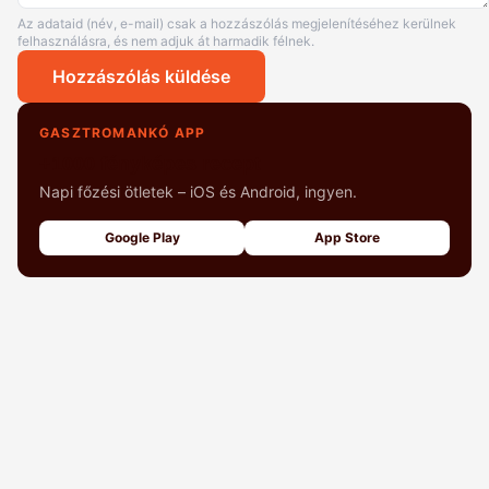
Az adataid (név, e-mail) csak a hozzászólás megjelenítéséhez kerülnek
felhasználásra, és nem adjuk át harmadik félnek.
Hozzászólás küldése
GASZTROMANKÓ APP
+1000 fényképes recept
Napi főzési ötletek – iOS és Android, ingyen.
Google Play
App Store