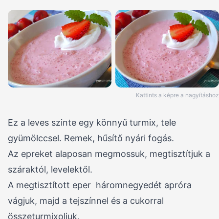
Kattints a képre a nagyításhoz
Ez a leves szinte egy könnyű turmix, tele
gyümölccsel. Remek, hűsítő nyári fogás.
Az epreket alaposan megmossuk, megtisztítjuk a
száraktól, levelektől.
A megtisztított eper háromnegyedét apróra
vágjuk, majd a tejszínnel és a cukorral
összeturmixoljuk.