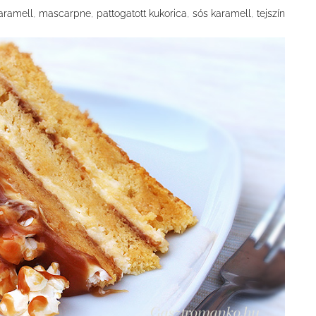
,
,
,
,
aramell
mascarpne
pattogatott kukorica
sós karamell
tejszín