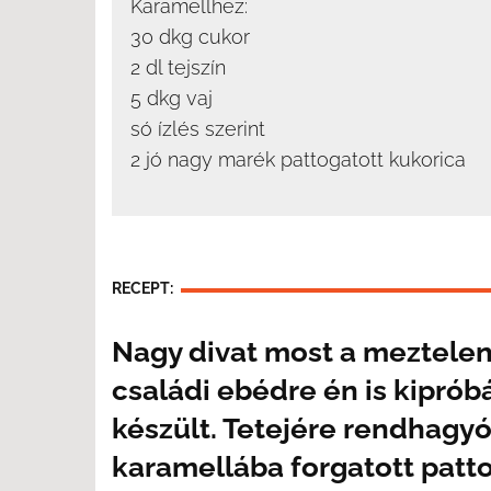
Karamellhez:
30 dkg cukor
2 dl tejszín
5 dkg vaj
só ízlés szerint
2 jó nagy marék pattogatott kukorica
RECEPT:
Nagy divat most a meztelen
családi ebédre én is kiprób
készült. Tetejére rendhagyó 
karamellába forgatott patto