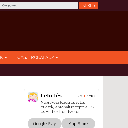
EK
GASZTROKALAUZ
Letöltés
4.2
★
10K+
Naprakész főzési és sütési
ötletek, kipróbált receptek iOS
és Android rendszeren.
Google Play
App Store