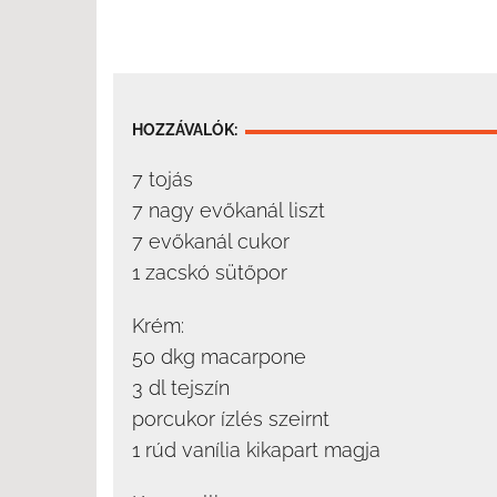
HOZZÁVALÓK:
7 tojás
7 nagy evőkanál liszt
7 evőkanál cukor
1 zacskó sütőpor
Krém:
50 dkg macarpone
3 dl tejszín
porcukor ízlés szeirnt
1 rúd vanília kikapart magja