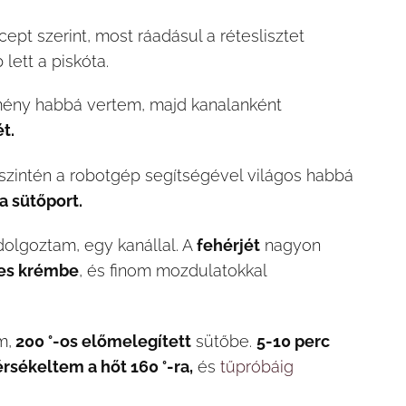
ept szerint, most ráadásul a réteslisztet
lett a piskóta.
ny habbá vertem, majd kanalanként
t.
szintén a robotgép segítségével világos habbá
 a sütőport.
dolgoztam, egy kanállal. A
fehérjét
nagyon
tes krémbe
, és finom mozdulatokkal
m,
200 °-os előmelegített
sütőbe.
5-10 perc
rsékeltem a hőt 160 °-ra,
és
tűpróbáig