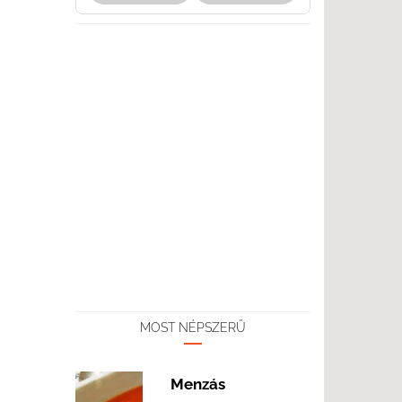
MOST NÉPSZERŰ
Menzás