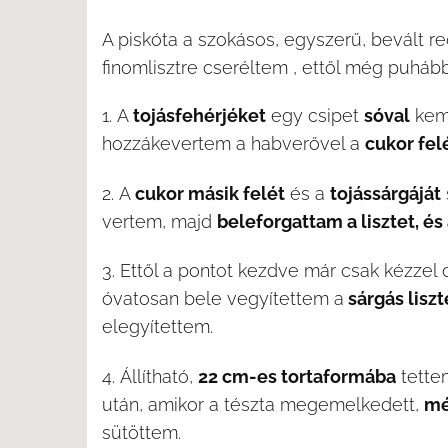
A piskóta a szokásos, egyszerű, bevált rec
finomlisztre cseréltem , ettől még puhább 
A
tojásfehérjéket
egy csipet
sóval
kemé
hozzákevertem a habverővel a
cukor felé
A
cukor másik felét
és a
tojássárgáját
vertem, majd
beleforgattam a lisztet, és
Ettől a pontot kezdve már csak kézzel 
óvatosan bele vegyítettem a
sárgás lisz
elegyítettem.
Állítható,
22 cm-es tortaformába
tette
után, amikor a tészta megemelkedett,
mé
sütöttem.