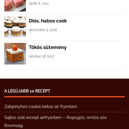
április 8, 2011
Diós, habos csók
december 9, 2018
Tökös sütemény
október 28, 2017
A LEGÚJABB 10 RECEPT
Zabpelyhes csokis keksz air fryerben
Sajtos szál recept airfryerben – Ropogós, omlós sós
finomság