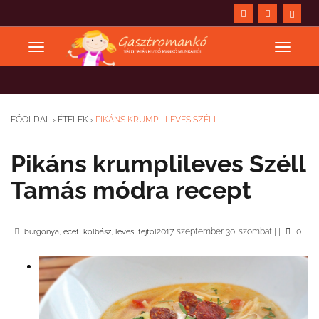
FŐOLDAL
›
ÉTELEK
›
PIKÁNS KRUMPLILEVES SZÉLL...
Pikáns krumplileves Széll
Tamás módra recept
,
,
,
,
2017. szeptember 30. szombat
|
|
0
burgonya
ecet
kolbász
leves
tejföl