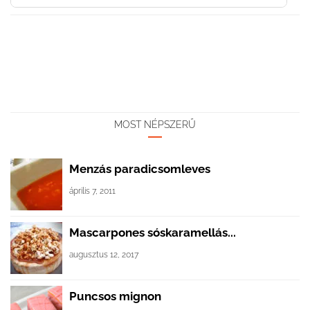
MOST NÉPSZERŰ
Menzás paradicsomleves
április 7, 2011
Mascarpones sóskaramellás...
augusztus 12, 2017
Puncsos mignon