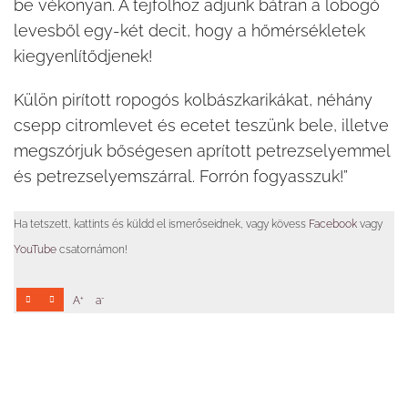
be vékonyan. A tejfölhöz adjunk bátran a lobogó
levesből egy-két decit, hogy a hőmérsékletek
kiegyenlítődjenek!
Külön pirított ropogós kolbászkarikákat, néhány
csepp citromlevet és ecetet teszünk bele, illetve
megszórjuk bőségesen aprított petrezselyemmel
és petrezselyemszárral. Forrón fogyasszuk!”
Ha tetszett, kattints és küldd el ismerőseidnek, vagy kövess
Facebook
vagy
YouTube
csatornámon!
+
-
A
a