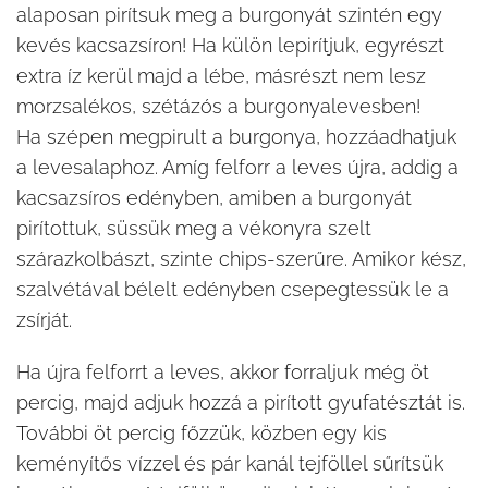
alaposan pirítsuk meg a burgonyát szintén egy
kevés kacsazsíron! Ha külön lepirítjuk, egyrészt
extra íz kerül majd a lébe, másrészt nem lesz
morzsalékos, szétázós a burgonyalevesben!
Ha szépen megpirult a burgonya, hozzáadhatjuk
a levesalaphoz. Amíg felforr a leves újra, addig a
kacsazsíros edényben, amiben a burgonyát
pirítottuk, süssük meg a vékonyra szelt
szárazkolbászt, szinte chips-szerűre. Amikor kész,
szalvétával bélelt edényben csepegtessük le a
zsírját.
Ha újra felforrt a leves, akkor forraljuk még öt
percig, majd adjuk hozzá a pirított gyufatésztát is.
További öt percig főzzük, közben egy kis
keményítős vízzel és pár kanál tejföllel sűrítsük