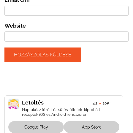
Website
Letöltés
4.2
★
10K+
Naprakész főzési és sütési ötletek, kipróbált
receptek iOS és Android rendszeren.
Google Play
App Store