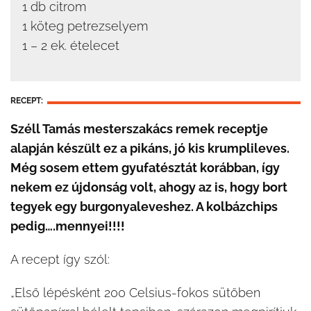
1 db citrom
1 köteg petrezselyem
1 – 2 ek. ételecet
RECEPT:
Széll Tamás mesterszakács remek receptje
alapján készült ez a pikáns, jó kis krumplileves.
Még sosem ettem gyufatésztát korábban, így
nekem ez újdonság volt, ahogy az is, hogy bort
tegyek egy burgonyaleveshez. A kolbázchips
pedig….mennyei!!!!
A recept így szól:
„Első lépésként 200 Celsius-fokos sütőben