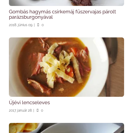
Gombás hagymás csirkemáj fűszervajas párolt
parázsburgonyával
2018. június 09.
|
0
Újévi lencseleves
2017. január 28.
|
0