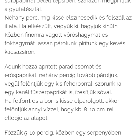
sütőpapírral bélelt tepsiben, szárazon megpirítjuk
a gyufatésztát.
Néhány perc, míg kissé elszínesedik és felszáll az
illata. Ha elkészült, vegyük ki, hagyjuk kihűlni.
Közben finomra vágott vöröshagymát és
fokhagymát lassan párolunk-pirítunk egy kevés
kacsazsíron.
Adunk hozzá aprított paradicsomot és
erőspaprikát, néhány percig tovább pároljuk,
végül felöntjük egy kis fehérborral, szórunk rá
egy kanál fűszerpaprikát is, ízesítjük sóval.
Ha felforrt és a bor is kissé elpárolgott, akkor
felöntjük annyi vízzel, hogy kb. 8-10 cm-rel
ellepje az alapot.
Főzzük 5-10 percig, közben egy serpenyőben