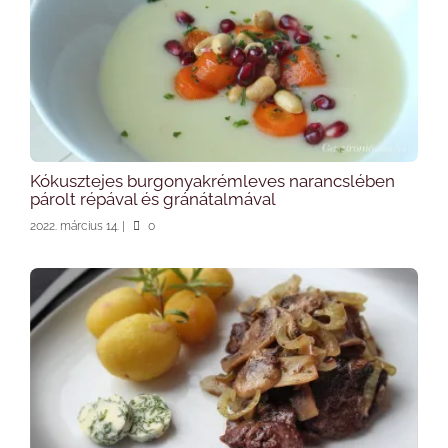
Kókusztejes burgonyakrémleves narancslében
párolt répával és gránátalmával
2022. március 14.
|
0