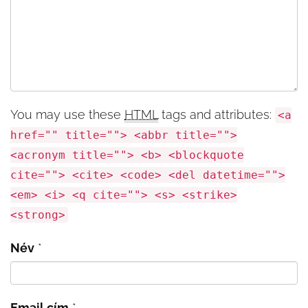
You may use these
HTML
tags and attributes:
<a
href="" title=""> <abbr title="">
<acronym title=""> <b> <blockquote
cite=""> <cite> <code> <del datetime="">
<em> <i> <q cite=""> <s> <strike>
<strong>
Név
*
Email cím
*