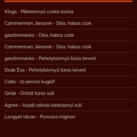
Kinga
-
Pillekönnyű csokis kocka
Czimmerman Jánosné
-
Diós, habos csók
gasztromanko
-
Diós, habos csók
Czimmerman Jánosné
-
Diós, habos csók
gasztromanko
-
Pehelykönnyű túrós kevert
Deák Éva
-
Pehelykönnyű túrós kevert
Csilla
-
10 perces kuglóf
Géda
-
Öntött túrós süti
Ágnes
-
Aszalt szilvás karácsonyi süti
Lengyel István
-
Puncsos mignon