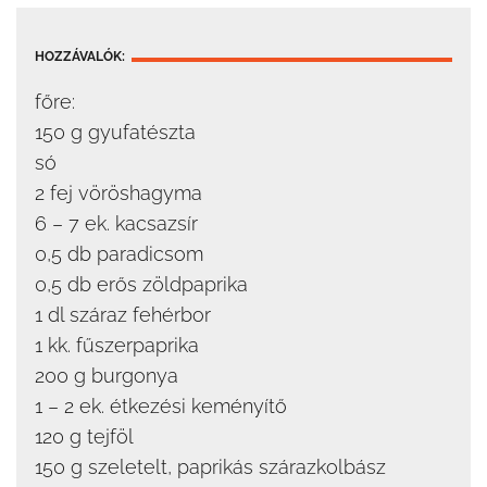
HOZZÁVALÓK:
főre:
150 g gyufatészta
só
2 fej vöröshagyma
6 – 7 ek. kacsazsír
0,5 db paradicsom
0,5 db erős zöldpaprika
1 dl száraz fehérbor
1 kk. fűszerpaprika
200 g burgonya
1 – 2 ek. étkezési keményítő
120 g tejföl
150 g szeletelt, paprikás szárazkolbász