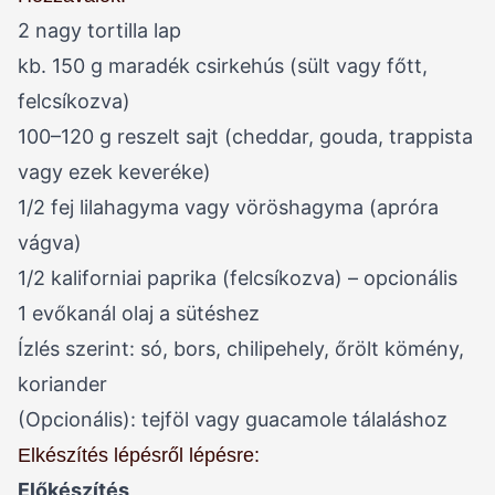
2 nagy tortilla lap
kb. 150 g maradék csirkehús (sült vagy főtt,
felcsíkozva)
100–120 g reszelt sajt (cheddar, gouda, trappista
vagy ezek keveréke)
1/2 fej lilahagyma vagy vöröshagyma (apróra
vágva)
1/2 kaliforniai paprika (felcsíkozva) – opcionális
1 evőkanál olaj a sütéshez
Ízlés szerint: só, bors, chilipehely, őrölt kömény,
koriander
(Opcionális): tejföl vagy guacamole tálaláshoz
Elkészítés lépésről lépésre:
Előkészítés