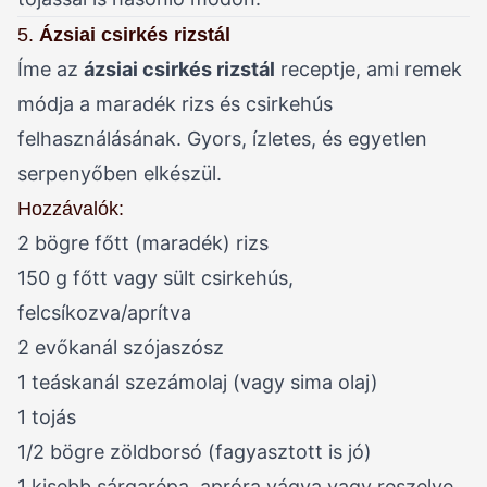
5.
Ázsiai csirkés rizstál
Íme az
ázsiai csirkés rizstál
receptje, ami remek
módja a maradék rizs és csirkehús
felhasználásának. Gyors, ízletes, és egyetlen
serpenyőben elkészül.
Hozzávalók:
2 bögre főtt (maradék) rizs
150 g főtt vagy sült csirkehús,
felcsíkozva/aprítva
2 evőkanál szójaszósz
1 teáskanál szezámolaj (vagy sima olaj)
1 tojás
1/2 bögre zöldborsó (fagyasztott is jó)
1 kisebb sárgarépa, apróra vágva vagy reszelve