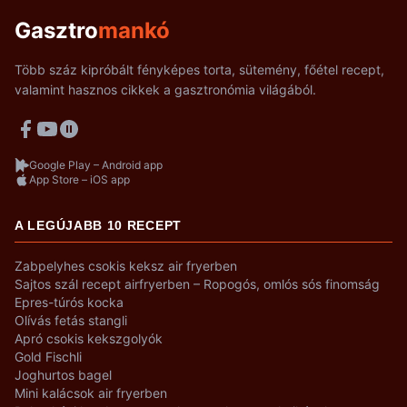
Gasztro
mankó
Több száz kipróbált fényképes torta, sütemény, főétel recept,
valamint hasznos cikkek a gasztronómia világából.
Google Play – Android app
App Store – iOS app
A LEGÚJABB 10 RECEPT
Zabpelyhes csokis keksz air fryerben
Sajtos szál recept airfryerben – Ropogós, omlós sós finomság
Epres-túrós kocka
Olívás fetás stangli
Apró csokis kekszgolyók
Gold Fischli
Joghurtos bagel
Mini kalácsok air fryerben