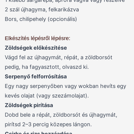
2 szál újhagyma, felkarikázva
Bors, chilipehely (opcionális)
Elkészítés lépésről lépésre:
Zöldségek előkészítése
Vágd fel az újhagymát, répát, a zöldborsót
pedig, ha fagyasztott, olvaszd ki.
Serpenyő felforrósítása
Egy nagy serpenyőben vagy wokban hevíts egy
kevés olajat (vagy szezámolajat).
Zöldségek pirítása
Dobd bele a répát, zöldborsót és újhagymát,
pirítsd 2–3 percig közepes lángon.
Csirke és rizs hozzáadása