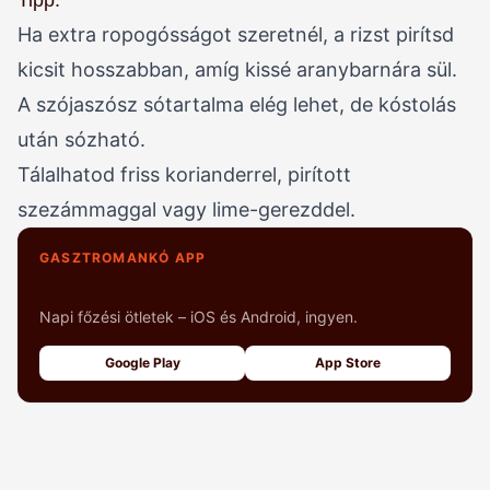
Tipp:
Ha extra ropogósságot szeretnél, a rizst pirítsd
kicsit hosszabban, amíg kissé aranybarnára sül.
A szójaszósz sótartalma elég lehet, de kóstolás
után sózható.
Tálalhatod friss korianderrel, pirított
szezámmaggal vagy lime-gerezddel.
GASZTROMANKÓ APP
+1000 fényképes recept
Napi főzési ötletek – iOS és Android, ingyen.
Google Play
App Store