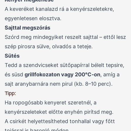
A keveréket kanalazd rá a kenyérszeletekre,
egyenletesen elosztva.
Sajttal megszórás
Szórd meg mindegyiket reszelt sajttal – ettől lesz
szép pirosra sülve, olvadós a teteje.
Sütés
Tedd a szendvicseket sütőpapírral bélelt tepsire,
és süsd
grillfokozaton vagy 200°C-on
, amíg a
sajt aranybarnára nem pirul (kb. 8–10 perc).
Tipp:
Ha ropogósabb kenyeret szeretnél, a
kenyérszeleteket előtte enyhén pirítsd meg.
A csirkét helyettesítheted tonhallal vagy főtt
tojással is hasonló módon.