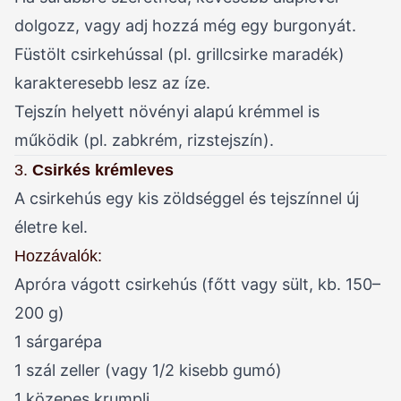
dolgozz, vagy adj hozzá még egy burgonyát.
Füstölt csirkehússal (pl. grillcsirke maradék)
karakteresebb lesz az íze.
Tejszín helyett növényi alapú krémmel is
működik (pl. zabkrém, rizstejszín).
3.
Csirkés krémleves
A csirkehús egy kis zöldséggel és tejszínnel új
életre kel.
Hozzávalók:
Apróra vágott csirkehús (főtt vagy sült, kb. 150–
200 g)
1 sárgarépa
1 szál zeller (vagy 1/2 kisebb gumó)
1 közepes krumpli