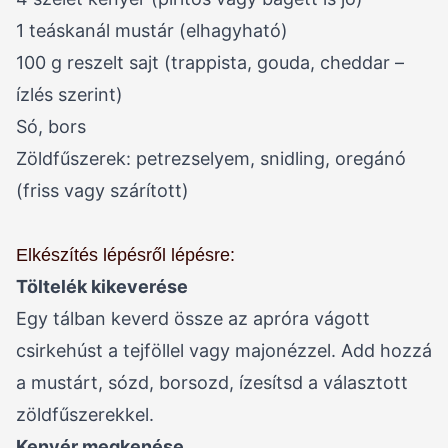
1 teáskanál mustár (elhagyható)
100 g reszelt sajt (trappista, gouda, cheddar –
ízlés szerint)
Só, bors
Zöldfűszerek: petrezselyem, snidling, oregánó
(friss vagy szárított)
Elkészítés lépésről lépésre:
Töltelék kikeverése
Egy tálban keverd össze az apróra vágott
csirkehúst a tejföllel vagy majonézzel. Add hozzá
a mustárt, sózd, borsozd, ízesítsd a választott
zöldfűszerekkel.
Kenyér megkenése