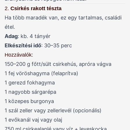
2.
Csirkés rakott tészta
Ha több maradék van, ez egy tartalmas, családi
étel.
Adag
: kb. 4 tányér
Elkészítési idő
: 30–35 perc
Hozzávalók:
150–200 g főtt/sült csirkehús, apróra vágva
1 fej vöröshagyma (felaprítva)
1 gerezd fokhagyma
1 nagyobb sárgarépa
1 közepes burgonya
1 szál zeller vagy zellerlevél (opcionális)
1 evőkanál vaj vagy olaj
750 ml csirkealaplé vagy víz + leveskocka