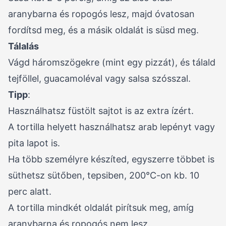
aranybarna és ropogós lesz, majd óvatosan
fordítsd meg, és a másik oldalát is süsd meg.
Tálalás
Vágd háromszögekre (mint egy pizzát), és tálald
tejföllel, guacamoléval vagy salsa szósszal.
Tipp
:
Használhatsz füstölt sajtot is az extra ízért.
A tortilla helyett használhatsz arab lepényt vagy
pita lapot is.
Ha több személyre készíted, egyszerre többet is
süthetsz sütőben, tepsiben, 200°C-on kb. 10
perc alatt.
A tortilla mindkét oldalát pirítsuk meg, amíg
aranybarna és ropogós nem lesz.