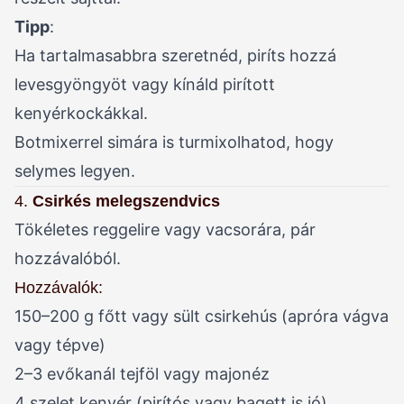
Tipp
:
Ha tartalmasabbra szeretnéd, piríts hozzá
levesgyöngyöt vagy kínáld pirított
kenyérkockákkal.
Botmixerrel simára is turmixolhatod, hogy
selymes legyen.
4.
Csirkés melegszendvics
Tökéletes reggelire vagy vacsorára, pár
hozzávalóból.
Hozzávalók:
150–200 g főtt vagy sült csirkehús (apróra vágva
vagy tépve)
2–3 evőkanál tejföl vagy majonéz
4 szelet kenyér (pirítós vagy bagett is jó)