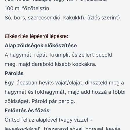
100 ml főzőtejszín
Só, bors, szerecsendió, kakukkfű (ízlés szerint)
Elkészítés lépésről lépésre:
Alap zöldségek előkészítése
A hagymát, répát, krumplit és zellert pucold
meg, majd darabold kisebb kockákra.
Párolás
Egy lábasban hevíts vajat/olajat, dinszteld meg a
hagymát és fokhagymát, majd add hozzá a többi
zöldséget. Párold pár percig.
Felöntés és főzés
Öntsd fel az alaplével (vagy vízzel +
leveskockával), fűszerezd sóval, borssal, kevés