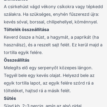
A csirkehúst vágd vékony csíkokra vagy tépkedd
szálakra. Ha szükséges, enyhén fűszerezd újra:
kevés sóval, borssal, chilipehellyel, köménnyel.
Töltelék összeállítása
Keverd össze a húst, a hagymát, a paprikát (ha
használsz), és a reszelt sajt felét. Ez kerül majd a
tortilla egyik felére.
Összeállítás
Melegíts elő egy serpenyőt közepes lángon.
Tegyél bele egy kevés olajat. Helyezd bele az
egyik tortilla lapot, az egyik felére szórd rá a
tölteléket, hajtsd rá a másik felét.
Sütés
Süsd kb. 2-3 percig, amíg az alsó oldal