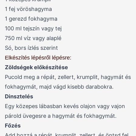
1 fej vöröshagyma
1 gerezd fokhagyma
100 ml tejszín vagy tej
750 ml víz vagy alaplé
Só, bors ízlés szerint
Elkészítés lépésről lépésre:
Zöldségek előkészítése
Pucold meg a répát, zellert, krumplit, hagymát és
fokhagymát, majd vágd kisebb darabokra.
Dinsztelés
Egy közepes lábasban kevés olajon vagy vajon
párold üvegesre a hagymát és fokhagymát.
Főzés
Add hozzá a répát, krumplit, zellert, és öntsd fel