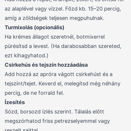
az alaplével vagy vízzel. Főzd kb. 15–20 percig,
amíg a zöldségek teljesen megpuhulnak.
Turmixolás (opcionális)
Ha krémes állagot szeretnél, botmixerrel
pürésítsd a levest. (Ha darabosabban szereted,
ezt kihagyhatod.)
Csirkehús és tejszín hozzáadása
Add hozzá az apróra vágott csirkehúst és a
tejszínt/tejet. Keverd el, melegítsd még néhány
percig, de ne forrald fel.
Ízesítés
Sózd, borsozd ízlés szerint. Tálalás előtt
megszórhatod friss petrezselyemmel vagy
reszelt sajttal.