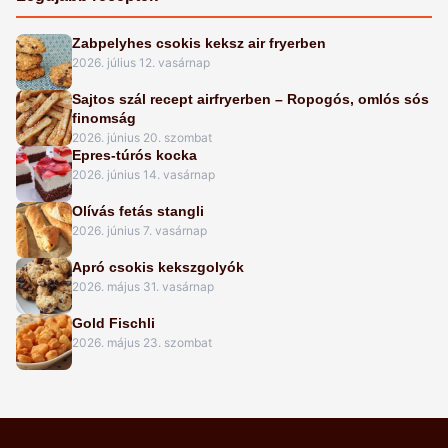
Zabpelyhes csokis keksz air fryerben
2026. július 12. vasárnap
Sajtos szál recept airfryerben – Ropogós, omlós sós
finomság
2026. június 20. szombat
Epres-túrós kocka
2026. június 14. vasárnap
Olívás fetás stangli
2026. június 7. vasárnap
Apró csokis kekszgolyók
2026. május 31. vasárnap
Gold Fischli
2026. május 23. szombat