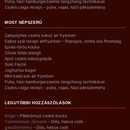
Puha, házi hamburgerzsemle tangzhong technikával
Csokis csiga recept – puha, vajas, házi péksütemény
MOST NÉPSZERŰ
Zabpelyhes csokis keksz air fryerben
Sajtos szál recept airfryerben – Ropogós, omlós sós finomság
Epres-túrós kocka
Olívás fetás stangli
Apró csokis kekszgolyók
Gold Fischli
Joghurtos bagel
Mini kalácsok air fryerben
Puha, házi hamburgerzsemle tangzhong technikával
Csokis csiga recept – puha, vajas, házi péksütemény
LEGUTÓBBI HOZZÁSZÓLÁSOK
Kinga
–
Pillekönnyű csokis kocka
Czimmerman Jánosné
–
Diós, habos csók
gasztromanko
–
Diós, habos csók