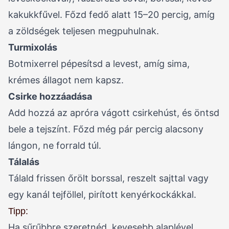
kakukkfűvel. Főzd fedő alatt 15–20 percig, amíg
a zöldségek teljesen megpuhulnak.
Turmixolás
Botmixerrel pépesítsd a levest, amíg sima,
krémes állagot nem kapsz.
Csirke hozzáadása
Add hozzá az apróra vágott csirkehúst, és öntsd
bele a tejszínt. Főzd még pár percig alacsony
lángon, ne forrald túl.
Tálalás
Tálald frissen őrölt borssal, reszelt sajttal vagy
egy kanál tejföllel, pirított kenyérkockákkal.
Tipp:
Ha sűrűbbre szeretnéd, kevesebb alaplével