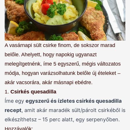
A vasárnapi sült csirke finom, de sokszor marad
belőle. Ahelyett, hogy napokig ugyanazt
melegítgetnénk, íme 5 egyszerű, mégis változatos
módja, hogyan varázsolhatunk belőle új ételeket –
akár vacsorára, akár másnapi ebédre.
1.
Csirkés quesadilla
Íme egy
egyszerű és ízletes csirkés quesadilla
recept
, amit akár maradék sült/párolt csirkéből is
elkészíthetsz – 15 perc alatt, egy serpenyőben.
Hozzávalók: