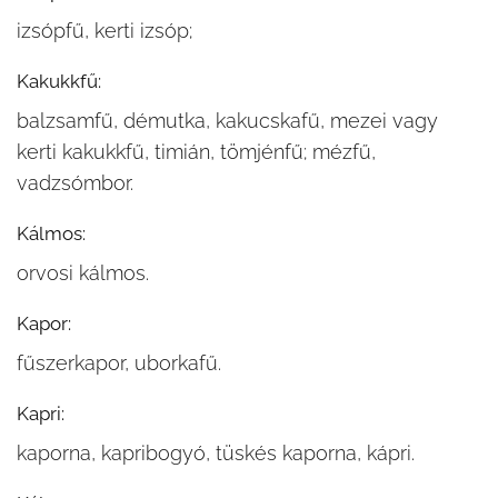
izsópfű, kerti izsóp;
Kakukkfű:
balzsamfű, démutka, kakucskafű, mezei vagy
kerti kakukkfű, timián, tömjénfű; mézfű,
vadzsómbor.
Kálmos:
orvosi kálmos.
Kapor:
fűszerkapor, uborkafű.
Kapri:
kaporna, kapribogyó, tüskés kaporna, kápri.