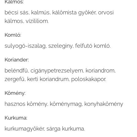
Kálmos:
bécsi sás, kalmús, kálömista gyökér, orvosi
kálmos, vízililiom.
Komló:
sulyogó-iszalag, szeleginy, felfutó komló.
Koriander:
beléndfű, cigánypetrezselyem, koriandrom,
zergefű, kerti koriandrum, poloskakapor.
Kömény:
hasznos kömény, köménymag, konyhakömény
Kurkuma:
kurkumagyökér, sárga kurkuma.