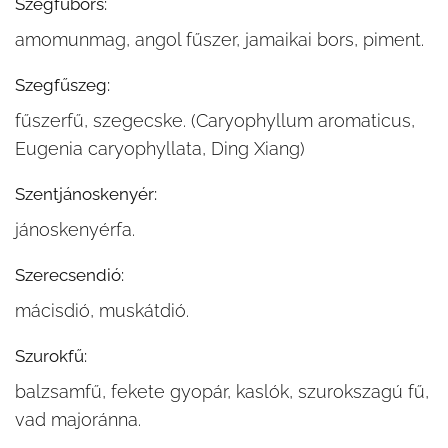
Szegfűbors:
amomunmag, angol fűszer, jamaikai bors, piment.
Szegfűszeg:
fűszerfű, szegecske. (Caryophyllum aromaticus,
Eugenia caryophyllata, Ding Xiang)
Szentjánoskenyér:
jánoskenyérfa.
Szerecsendió:
mácisdió, muskátdió.
Szurokfű:
balzsamfű, fekete gyopár, kaslók, szurokszagú fű,
vad majoránna.