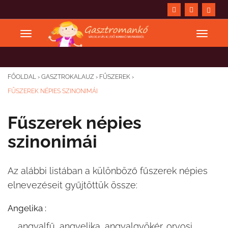
FŐOLDAL
›
GASZTROKALAUZ
›
FŰSZEREK
›
FŰSZEREK NÉPIES SZINONIMÁI
Fűszerek népies
szinonimái
Az alábbi listában a különböző fűszerek népies
elnevezéseit gyűjtöttük össze:
Angelika :
angyalfű, angyelika, angyalgyökér, orvosi