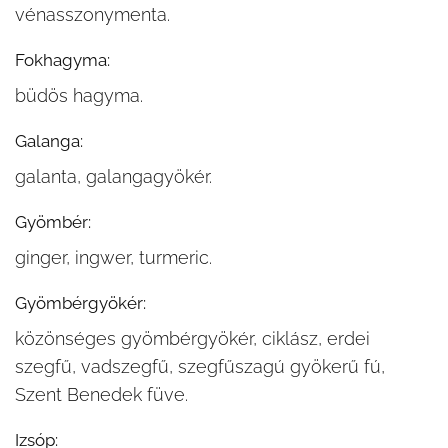
vénasszonymenta.
Fokhagyma:
büdös hagyma.
Galanga:
galanta, galangagyökér.
Gyömbér:
ginger, ingwer, turmeric.
Gyömbérgyökér:
közönséges gyömbérgyökér, ciklász, erdei
szegfű, vadszegfű, szegfűszagú gyökerű fú,
Szent Benedek füve.
Izsóp: