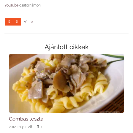
YouTube
csatornámon!
+
-
A
a
Ajánlott cikkek
Gombás tészta
2012. május 28.
|
0