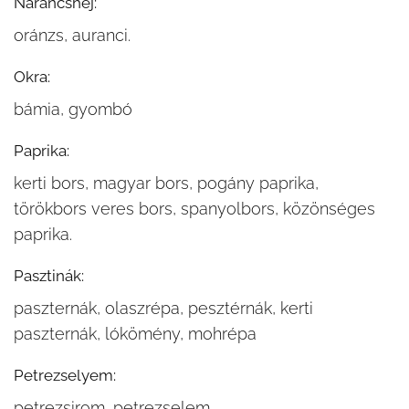
Narancshéj:
oránzs, auranci.
Okra:
bámia, gyombó
Paprika:
kerti bors, magyar bors, pogány paprika,
törökbors veres bors, spanyolbors, közönséges
paprika.
Pasztinák:
paszternák, olaszrépa, pesztérnák, kerti
paszternák, lókömény, mohrépa
Petrezselyem:
petrezsirom, petrezselem.