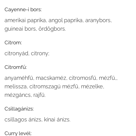
Cayenne-i bors:
amerikai paprika, angol paprika, aranybors,
guineai bors, ördögbors.
Citrom:
citronyád, citrony;
Citromfű:
anyaméhfű, macskaméz, citromosfű, mézfű,,
melissza, citromszagú mézfű, mézelke,
mézgáncs, rajfű.
Csillagánizs:
csillagos ánizs, kínai ánizs.
Curry levél: