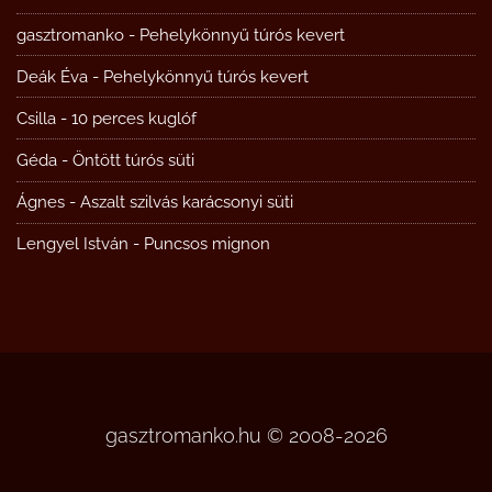
gasztromanko
-
Pehelykönnyű túrós kevert
Deák Éva
-
Pehelykönnyű túrós kevert
Csilla
-
10 perces kuglóf
Géda
-
Öntött túrós süti
Ágnes
-
Aszalt szilvás karácsonyi süti
Lengyel István
-
Puncsos mignon
gasztromanko.hu © 2008-2026