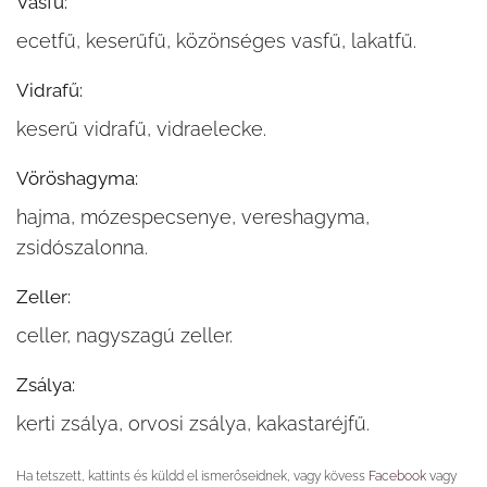
Vasfű:
ecetfű, keserűfű, közönséges vasfű, lakatfű.
Vidrafű:
keserű vidrafű, vidraelecke.
Vöröshagyma:
hajma, mózespecsenye, vereshagyma,
zsidószalonna.
Zeller:
celler, nagyszagú zeller.
Zsálya:
kerti zsálya, orvosi zsálya, kakastaréjfű.
Ha tetszett, kattints és küldd el ismerőseidnek, vagy kövess
Facebook
vagy