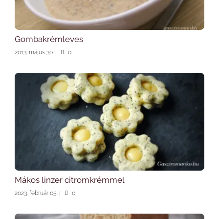
Gombakrémleves
2013. május 30.
|
0
Mákos linzer citromkrémmel
2023. február 05.
|
0