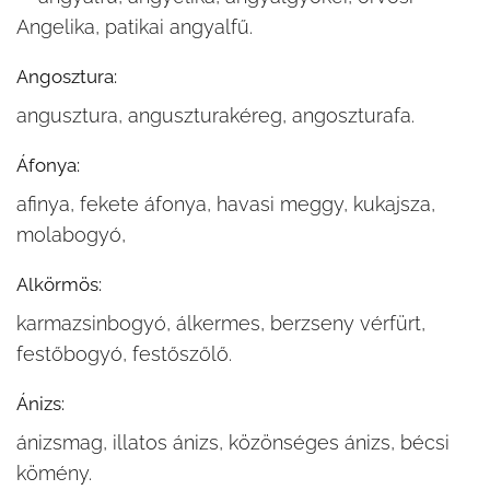
Angelika, patikai angyalfű.
Angosztura:
angusztura, anguszturakéreg, angoszturafa.
Áfonya:
afinya, fekete áfonya, havasi meggy, kukajsza,
molabogyó,
Alkörmös:
karmazsinbogyó, álkermes, berzseny vérfürt,
festőbogyó, festőszőlő.
Ánizs:
ánizsmag, illatos ánizs, közönséges ánizs, bécsi
kömény.