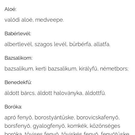
Aloé:
valódi aloé, medveepe.
Babérlevél:
albertlevél, szagos levél, bürbérfa, allatfa.
Bazsalikom:
bazsalikum, kerti bazsalikum, királyfű, németbors;
Benedekfű:
áldott bárcs, áldott haloványka, áldottfű.
Boróka:
apró fenyő, borostyántüske, borovicskafenyő,
borsfenyő, gyalogfenyő, komkék, közönséges
boróka, tövises fenyő, töviskés fenyő, fenyőtüske,