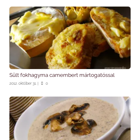
Sült fokhagyma camembert mártogatóssal
2012. október 31.
|
0