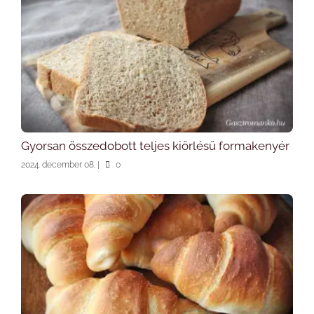
Gyorsan összedobott teljes kiőrlésű formakenyér
2024. december 08.
|
0