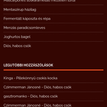
Mascarpones sóskaramellás meztelen torta
Mentaszirup házilag
Fermentált káposzta és répa
Menzás paradicsomleves
Joghurtos bagel
Diós, habos csók
LEGUTÓBBI HOZZÁSZÓLÁSOK
Kinga
-
Pillekönnyű csokis kocka
Czimmerman Jánosné
-
Diós, habos csók
gasztromanko
-
Diós, habos csók
Czimmerman Jánosné
-
Diós, habos csók