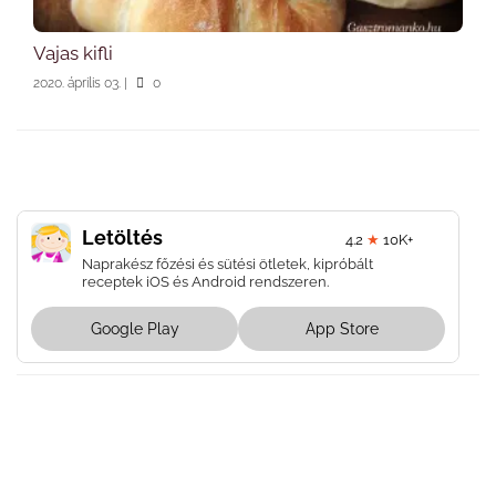
Vajas kifli
2020. április 03.
|
0
Letöltés
4.2
★
10K+
Naprakész főzési és sütési ötletek, kipróbált
receptek iOS és Android rendszeren.
Google Play
App Store