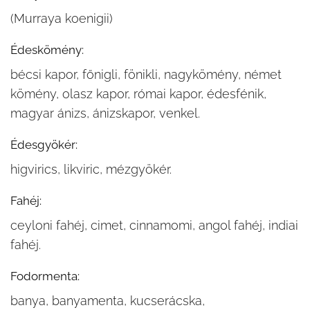
(Murraya koenigii)
Édeskömény:
bécsi kapor, főnigli, fönikli, nagykömény, német
kömény, olasz kapor, római kapor, édesfénik,
magyar ánizs, ánizskapor, venkel.
Édesgyökér:
higvirics, likviric, mézgyökér.
Fahéj:
ceyloni fahéj, cimet, cinnamomi, angol fahéj, indiai
fahéj.
Fodormenta:
banya, banyamenta, kucserácska,