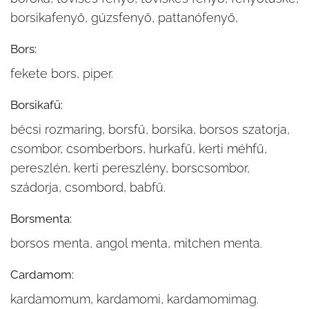
borsikafenyő, gúzsfenyő, pattanófenyő,
Bors:
fekete bors, piper.
Borsikafű:
bécsi rozmaring, borsfű, borsika, borsos szatorja,
csombor, csomberbors, hurkafű, kerti méhfű,
pereszlén, kerti pereszlény, borscsombor,
szádorja, csombord, babfű.
Borsmenta:
borsos menta, angol menta, mitchen menta.
Cardamom:
kardamomum, kardamomi, kardamomimag.