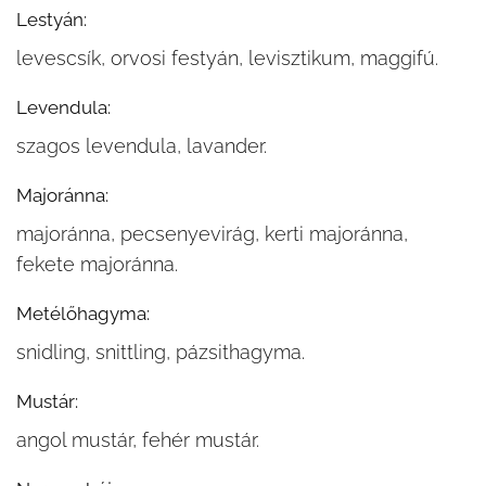
Lestyán:
levescsík, orvosi festyán, levisztikum, maggifú.
Levendula:
szagos levendula, lavander.
Majoránna:
majoránna, pecsenyevirág, kerti majoránna,
fekete majoránna.
Metélőhagyma:
snidling, snittling, pázsithagyma.
Mustár:
angol mustár, fehér mustár.