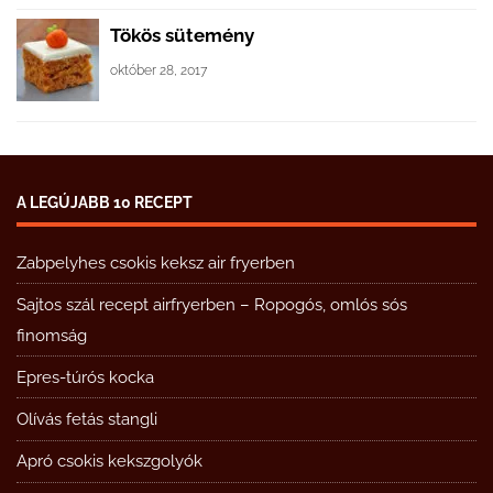
Tökös sütemény
október 28, 2017
A LEGÚJABB 10 RECEPT
Zabpelyhes csokis keksz air fryerben
Sajtos szál recept airfryerben – Ropogós, omlós sós
finomság
Epres-túrós kocka
Olívás fetás stangli
Apró csokis kekszgolyók