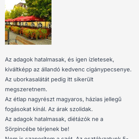
Az adagok hatalmasak, és igen ízletesek,
kiváltképp az állandó kedvenc cigánypecsenye.
Az uborkasalátát pedig itt sikerült
megszeretnem.
Az étlap nagyrészt magyaros, házias jellegű
fogásokat kínál. Az árak szolidak.
Az adagok hatalmasak, diétázók ne a
Sörpincébe térjenek be!
Nem is szaporítom a szót. Az osztályzatunk 5-