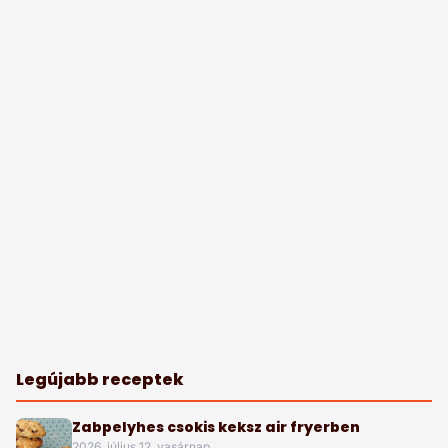
Legújabb receptek
Zabpelyhes csokis keksz air fryerben
2026. július 12. vasárnap