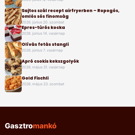
Sajtos szál recept airfryerben – Ropogós,
omlós sós finomság
2026. június 20. szombat
Epres-túrós kocka
2026. június 14. vasárnap
Olívás fetás stangli
2026. június 7. vasárnap
Apró csokis kekszgolyók
2026. május 31. vasárnap
Gold Fischli
2026. május 23. szombat
Gasztro
mankó