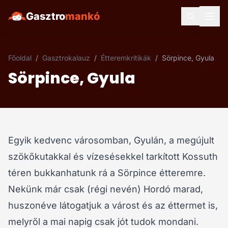
Gasztro
mankó
Főoldal
/
Gasztrokalauz
/
Étteremkritikák
/
Sörpince, Gyula
Sörpince, Gyula
Egyik kedvenc városomban, Gyulán, a megújult
szökőkutakkal és vízesésekkel tarkított Kossuth
téren bukkanhatunk rá a Sörpince étteremre.
Nekünk már csak (régi nevén) Hordó marad,
huszonéve látogatjuk a várost és az éttermet is,
melyről a mai napig csak jót tudok mondani.