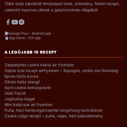
Több száz kipróbált fényképes torta, sütemény, főétel recept,
valamint hasznos cikkek a gasztronómia világából.
Google Play – Android app
App Store – iOS app
A LEGÚJABB 10 RECEPT
Zabpelyhes csokis keksz air fryerben
Sajtos szál recept airfryerben – Ropogós, omlós sós finomság
Epres-túrós kocka
Olívás fetás stangli
Apró csokis kekszgolyók
Gold Fischli
Joghurtos bagel
Mini kalácsok air fryerben
Puha, házi hamburgerzsemle tangzhong technikával
Csokis csiga recept – puha, vajas, házi péksütemény