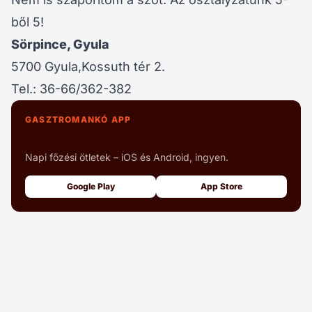
ből 5!
Sörpince, Gyula
5700 Gyula,Kossuth tér 2.
Tel.: 36-66/362-382
GASZTROMANKÓ APP
+1000 fényképes recept
Napi főzési ötletek – iOS és Android, ingyen.
Google Play
App Store