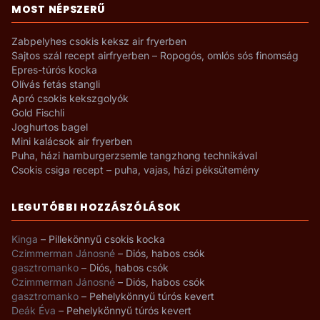
MOST NÉPSZERŰ
Zabpelyhes csokis keksz air fryerben
Sajtos szál recept airfryerben – Ropogós, omlós sós finomság
Epres-túrós kocka
Olívás fetás stangli
Apró csokis kekszgolyók
Gold Fischli
Joghurtos bagel
Mini kalácsok air fryerben
Puha, házi hamburgerzsemle tangzhong technikával
Csokis csiga recept – puha, vajas, házi péksütemény
LEGUTÓBBI HOZZÁSZÓLÁSOK
Kinga
–
Pillekönnyű csokis kocka
Czimmerman Jánosné
–
Diós, habos csók
gasztromanko
–
Diós, habos csók
Czimmerman Jánosné
–
Diós, habos csók
gasztromanko
–
Pehelykönnyű túrós kevert
Deák Éva
–
Pehelykönnyű túrós kevert