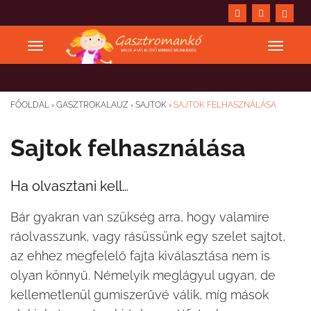
FŐOLDAL
›
GASZTROKALAUZ
›
SAJTOK
›
SAJTOK FELHASZNÁLÁSA
Sajtok felhasználása
Ha olvasztani kell…
Bár gyakran van szükség arra, hogy valamire
ráolvasszunk, vagy rásüssünk egy szelet sajtot,
az ehhez megfelelő fajta kiválasztása nem is
olyan könnyű. Némelyik meglágyul ugyan, de
kellemetlenül gumiszerűvé válik, míg mások