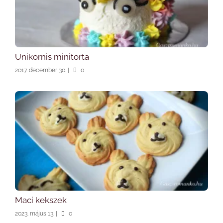
Unikornis minitorta
2017. december 30.
|
0
Maci kekszek
2023. május 13.
|
0