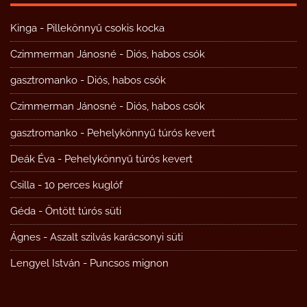
Kinga
-
Pillekönnyű csokis kocka
Czimmerman Jánosné
-
Diós, habos csók
gasztromanko
-
Diós, habos csók
Czimmerman Jánosné
-
Diós, habos csók
gasztromanko
-
Pehelykönnyű túrós kevert
Deák Éva
-
Pehelykönnyű túrós kevert
Csilla
-
10 perces kuglóf
Géda
-
Öntött túrós süti
Ágnes
-
Aszalt szilvás karácsonyi süti
Lengyel István
-
Puncsos mignon