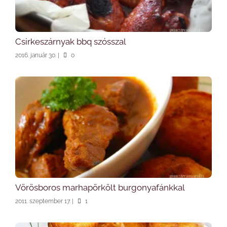
Csirkeszárnyak bbq szósszal
2016. január 30.
|
0
Vörösboros marhapörkölt burgonyafánkkal
2011. szeptember 17.
|
1