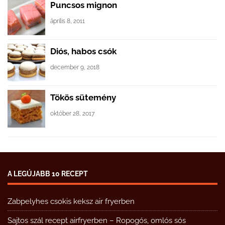
Puncsos mignon
április 8, 2011
Diós, habos csók
december 9, 2018
Tökös sütemény
október 28, 2017
A LEGÚJABB 10 RECEPT
Zabpelyhes csokis keksz air fryerben
Sajtos szál recept airfryerben – Ropogós, omlós sós