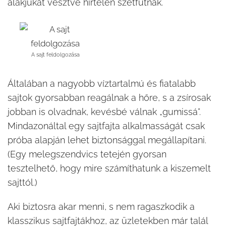
alakjukat vesztve hirtelen szétfutnak.
A sajt feldolgozása
Általában a nagyobb víztartalmú és fiatalabb
sajtok gyorsabban reagálnak a hőre, s a zsírosak
jobban is olvadnak, kevésbé válnak „gumissá”.
Mindazonáltal egy sajtfajta alkalmasságát csak
próba alapján lehet biztonsággal megállapítani.
(Egy melegszendvics tetején gyorsan
tesztelhető, hogy mire számíthatunk a kiszemelt
sajttól.)
Aki biztosra akar menni, s nem ragaszkodik a
klasszikus sajtfajtákhoz, az üzletekben már talál