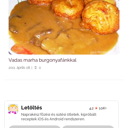
Vadas marha burgonyafánkkal
2011. április 08.
|
0
Letöltés
4.2
★
10K+
Naprakész főzési és sütési ötletek, kipróbált
receptek iOS és Android rendszeren.