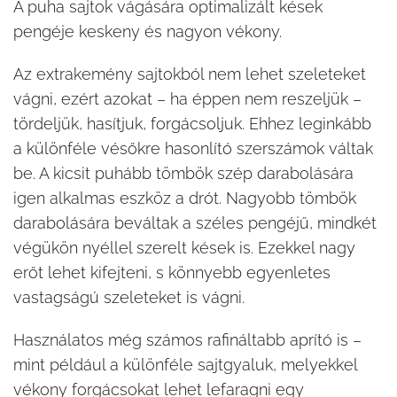
A puha sajtok vágására optimalizált kések
pengéje keskeny és nagyon vékony.
Az extrakemény sajtokból nem lehet szeleteket
vágni, ezért azokat – ha éppen nem reszeljük –
tördeljük, hasítjuk, forgácsoljuk. Ehhez leginkább
a különféle vésőkre hasonlító szerszámok váltak
be. A kicsit puhább tömbök szép darabolására
igen alkalmas eszköz a drót. Nagyobb tömbök
darabolására beváltak a széles pengéjű, mindkét
végükön nyéllel szerelt kések is. Ezekkel nagy
erőt lehet kifejteni, s könnyebb egyenletes
vastagságú szeleteket is vágni.
Használatos még számos rafináltabb aprító is –
mint például a különféle sajtgyaluk, melyekkel
vékony forgácsokat lehet lefaragni egy