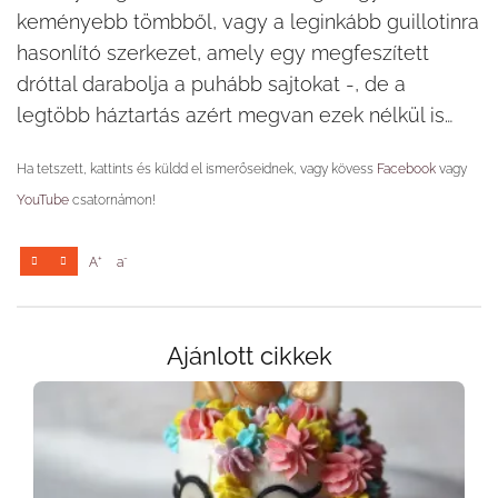
keményebb tömbből, vagy a leginkább guillotinra
hasonlító szerkezet, amely egy megfeszített
dróttal darabolja a puhább sajtokat -, de a
legtöbb háztartás azért megvan ezek nélkül is…
Ha tetszett, kattints és küldd el ismerőseidnek, vagy kövess
Facebook
vagy
YouTube
csatornámon!
+
-
A
a
Ajánlott cikkek