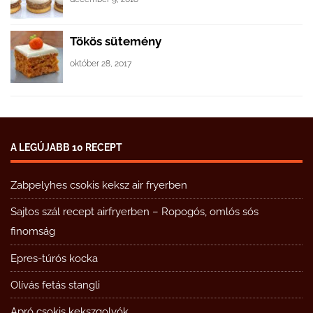
Tökös sütemény
október 28, 2017
A LEGÚJABB 10 RECEPT
Zabpelyhes csokis keksz air fryerben
Sajtos szál recept airfryerben – Ropogós, omlós sós
finomság
Epres-túrós kocka
Olívás fetás stangli
Apró csokis kekszgolyók