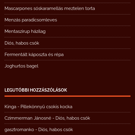
Mascarpones sóskaramellás meztelen torta
Menzás paradicsomleves
Mentaszirup házilag
Diós, habos csók
Fermentált káposzta és répa
Joghurtos bagel
LEGUTÓBBI HOZZÁSZÓLÁSOK
Kinga
-
Pillekönnyű csokis kocka
Czimmerman Jánosné
-
Diós, habos csók
gasztromanko
-
Diós, habos csók