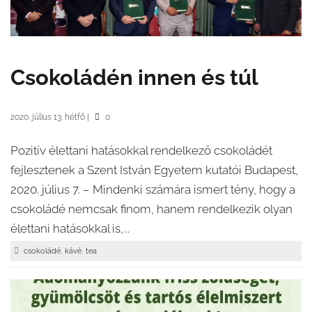
Csokoládén innen és túl
2020. július 13. hétfő
|
0
Pozitív élettani hatásokkal rendelkező csokoládét
fejlesztenek a Szent István Egyetem kutatói Budapest,
2020. július 7. – Mindenki számára ismert tény, hogy a
csokoládé nemcsak finom, hanem rendelkezik olyan
élettani hatásokkal is,...
,
,
csokoládé
kávé
tea