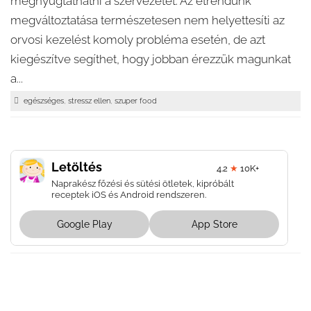
megnyugtathatni a szervezetet. Az étrendünk
megváltoztatása természetesen nem helyettesíti az
orvosi kezelést komoly probléma esetén, de azt
kiegészítve segíthet, hogy jobban érezzük magunkat
a...
,
,
egészséges
stressz ellen
szuper food
Letöltés
4.2
★
10K+
Naprakész főzési és sütési ötletek, kipróbált
receptek iOS és Android rendszeren.
Google Play
App Store