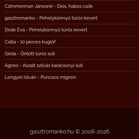
Czimmerman Jánosné
-
Diós, habos csók
gasztromanko
-
Pehelykönnyű túrós kevert
Deák Éva
-
Pehelykönnyű túrós kevert
Csilla
-
10 perces kuglóf
Géda
-
Öntött túrós süti
Ágnes
-
Aszalt szilvás karácsonyi süti
Lengyel István
-
Puncsos mignon
gasztromanko.hu © 2008-2026