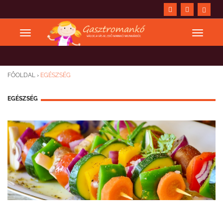
FŐOLDAL
›
EGÉSZSÉG
EGÉSZSÉG