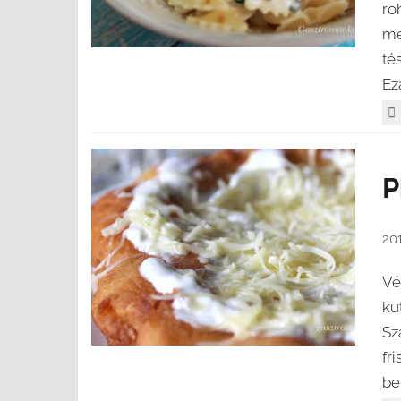
ro
me
té
Eza
P
20
Vé
ku
Sz
fr
be