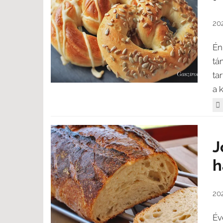
20
Én
tá
ta
a k
J
h
202
Év