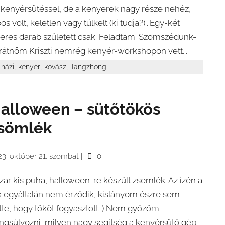
 kenyérsütéssel, de a kenyerek nagy része nehéz,
os volt, keletlen vagy túlkelt (ki tudja?)...Egy-két
keres darab született csak. Feladtam. Szomszédunk-
rátnőm Kriszti nemrég kenyér-workshopon vett...
,
,
,
házi
kenyér
kovász
Tangzhong
alloween – sütőtökös
sömlék
23. október 21. szombat
|
0
zar kis puha, halloween-re készült zsemlék. Az ízén a
k egyáltalán nem érződik, kislányom észre sem
tte, hogy tököt fogyasztott :) Nem győzöm
ngsúlyozni, milyen nagy segítség a kenyérsütő gép,