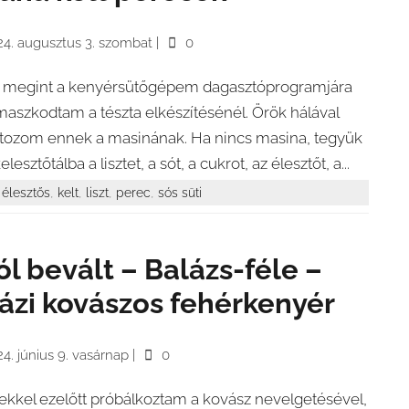
24. augusztus 3. szombat
|
0
 megint a kenyérsütőgépem dagasztóprogramjára
maszkodtam a tészta elkészítésénél. Örök hálával
rtozom ennek a masinának. Ha nincs masina, tegyük
elesztőtálba a lisztet, a sót, a cukrot, az élesztőt, a...
,
,
,
,
élesztős
kelt
liszt
perec
sós süti
ól bevált – Balázs-féle –
ázi kovászos fehérkenyér
4. június 9. vasárnap
|
0
ekkel ezelőtt próbálkoztam a kovász nevelgetésével,