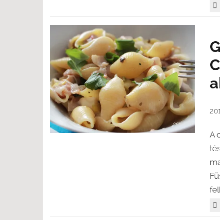
G
C
a
20
A 
té
ma
Fü
fe