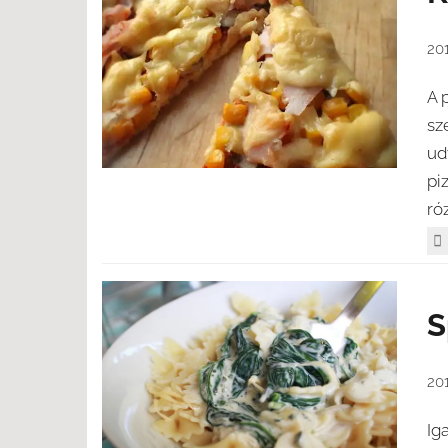
201
A 
sz
ud
pi
róz
S
201
Ig