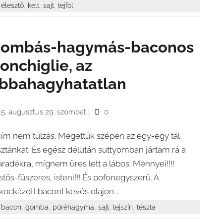
,
,
,
élesztő
kelt
sajt
tejföl
ombás-hagymás-baconos
onchiglie, az
bbahagyhatatlan
15. augusztus 29. szombat
|
0
cím nem túlzás. Megettük szépen az egy-egy tál
sztánkat. És egész délután suttyomban jártam rá a
radékra, mígnem üres lett a lábos. Mennyei!!!!
stös-fűszeres, isteni!!! És pofonegyszerű. A
lkockázott bacont kevés olajon...
,
,
,
,
,
bacon
gomba
póréhagyma
sajt
tejszín
tészta