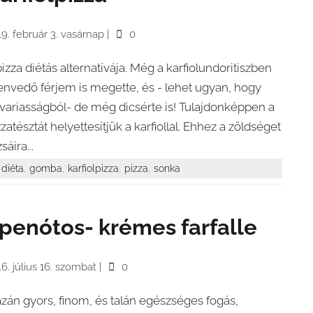
9. február 3. vasárnap
|
0
pizza diétás alternatívája. Még a karfiolundoritiszben
envedő férjem is megette, és - lehet ugyan, hogy
variasságból- de még dicsérte is! Tulajdonképpen a
zzatésztát helyettesítjük a karfiollal. Ehhez a zöldséget
sáira...
,
,
,
,
diéta
gomba
karfiolpizza
pizza
sonka
penótos- krémes farfalle
6. július 16. szombat
|
0
azán gyors, finom, és talán egészséges fogás,