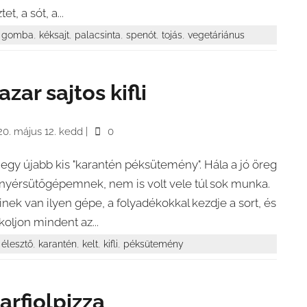
ztet, a sót, a...
,
,
,
,
,
gomba
kéksajt
palacsinta
spenót
tojás
vegetáriánus
azar sajtos kifli
20. május 12. kedd
|
0
 egy újabb kis "karantén péksütemény". Hála a jó öreg
nyérsütőgépemnek, nem is volt vele túl sok munka.
inek van ilyen gépe, a folyadékokkal kezdje a sort, és
koljon mindent az...
,
,
,
,
élesztő
karantén
kelt
kifli
péksütemény
arfiolpizza