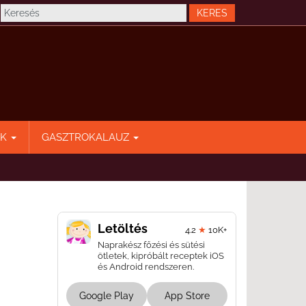
EK
GASZTROKALAUZ
Letöltés
4.2
★
10K+
Naprakész főzési és sütési
ötletek, kipróbált receptek iOS
és Android rendszeren.
Google Play
App Store