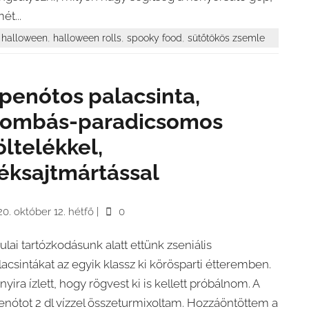
ét...
,
,
,
halloween
halloween rolls
spooky food
sütőtökös zsemle
penótos palacsinta,
ombás-paradicsomos
öltelékkel,
éksajtmártással
0. október 12. hétfő
|
0
ulai tartózkodásunk alatt ettünk zseniális
lacsintákat az egyik klassz ki körösparti étteremben.
nyira ízlett, hogy rögvest ki is kellett próbálnom. A
enótot 2 dl vízzel összeturmixoltam. Hozzáöntöttem a