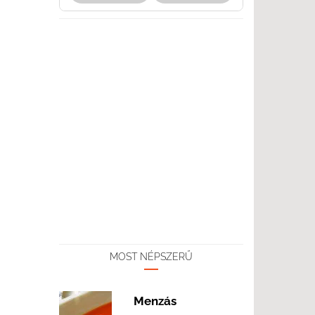
MOST NÉPSZERŰ
Menzás