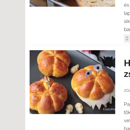
és
lap
si
ba
H
z
20
Pa
tö
ve
ha