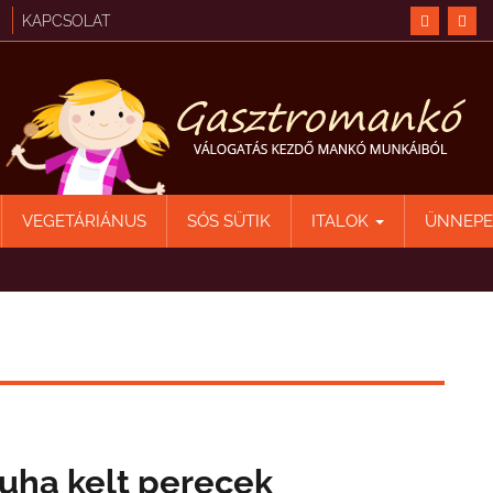
KAPCSOLAT
VEGETÁRIÁNUS
SÓS SÜTIK
ITALOK
ÜNNEP
uha kelt perecek