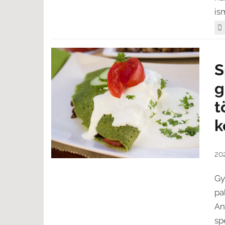
ism
S
g
t
k
202
Gy
pa
An
sp