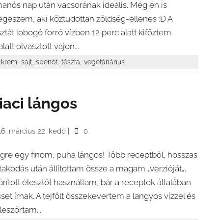
hanós nap után vacsorának ideális. Még én is
geszem, aki köztudottan zöldség-ellenes :D A
sztát lobogó forró vízben 12 perc alatt kifőztem.
latt olvasztott vajon...
,
,
,
,
krém
sajt
spenót
tészta
vegetáriánus
iaci lángos
16. március 22. kedd
|
0
gre egy finom, puha lángos! Több receptből, hosszas
takodás után állítottam össze a magam „verzióját„.
árított élesztőt használtam, bár a receptek általában
isset írnak. A tejfölt összekevertem a langyos vízzel és
leszórtam...