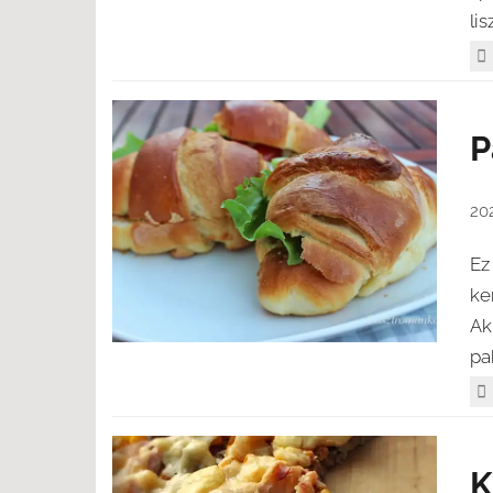
lis
P
20
Ez
ke
Ak
pa
K