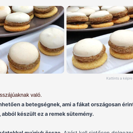
Kattints a képr
sszájúaknak való.
nhetően a betegségnek, ami a fákat országosan érint
 abból készült ez a remek sütemény.
ulatokkal gyúrjuk össze
. Azért kell sietősen dolgoz