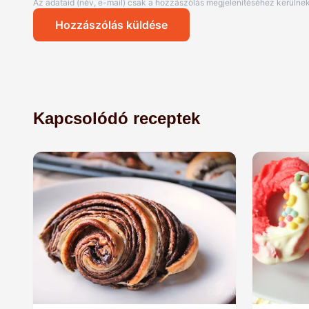
Az adataid (név, e-mail) csak a hozzászólás megjelenítéséhez kerülnek
Hozzászólás küldése
Kapcsolódó receptek