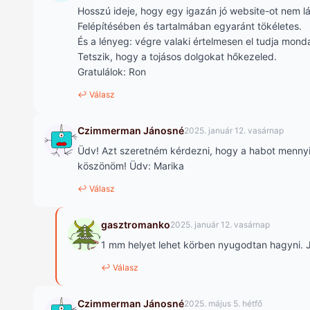
Hosszú ideje, hogy egy igazán jó website-ot nem l
Felépítésében és tartalmában egyaránt tökéletes.
És a lényeg: végre valaki értelmesen el tudja mondan
Tetszik, hogy a tojásos dolgokat hőkezeled.
Gratulálok: Ron
↩ Válasz
Czimmerman Jánosné
2025. január 12. vasárnap
Üdv! Azt szeretném kérdezni, hogy a habot mennyire
köszönöm! Üdv: Marika
↩ Válasz
gasztromanko
2025. január 12. vasárnap
1 mm helyet lehet körben nyugodtan hagyni. J
↩ Válasz
Czimmerman Jánosné
2025. május 5. hétfő