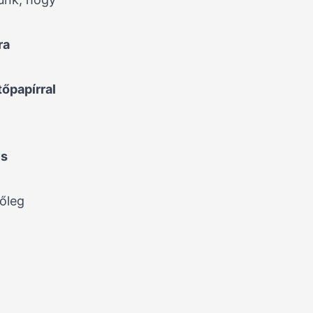
ra
őpapírral
és
zőleg