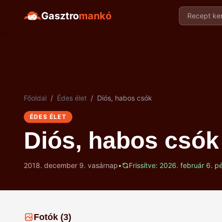
Gasztro
mankó
Recept ker
Főoldal
/
Édes élet
/
Diós, habos csók
ÉDES ÉLET
Diós, habos csók
2018. december 9. vasárnap
•
Frissítve: 2026. február 6. p
Fotók (3)