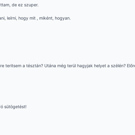
áttam, de ez szuper.
i, leírni, hogy mit , miként, hogyan.
 teritsem a tésztán? Utána még terül hagyjak helyet a szélén? Előre
ó sütögetést!