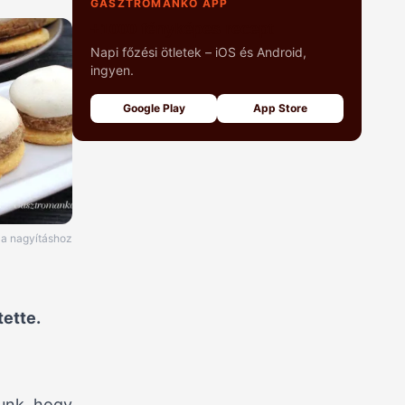
GASZTROMANKÓ APP
+1000 fényképes recept
Napi főzési ötletek – iOS és Android,
ingyen.
Google Play
App Store
e a nagyításhoz
ette.
nunk, hogy