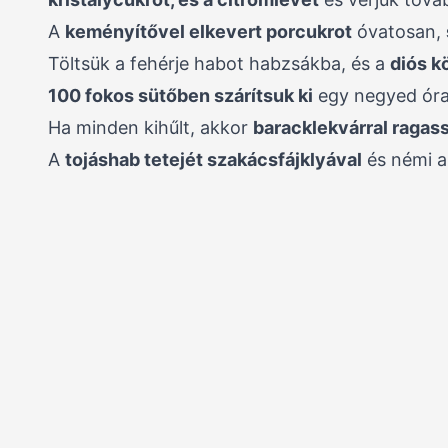
A
keményítővel elkevert porcukrot
óvatosan,
Töltsük a fehérje habot habzsákba, és a
diós k
100 fokos sütőben szárítsuk ki
egy negyed óra 
Ha minden kihűlt, akkor
baracklekvárral ragass
A
tojáshab tetejét szakácsfájklyával
és némi a