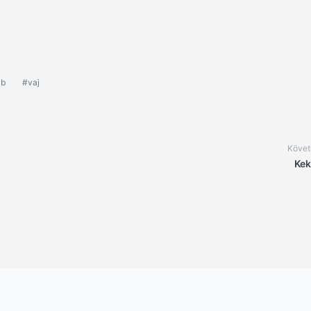
ab
#vaj
Követ
Kek