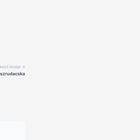
kező recept →
szrudacska