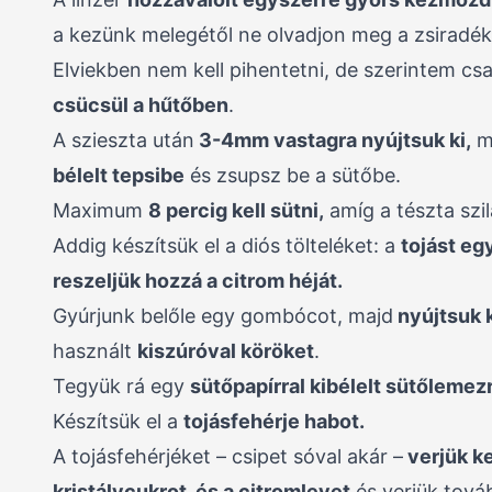
a kezünk melegétől ne olvadjon meg a zsiradék
Elviekben nem kell pihentetni, de szerintem cs
csücsül a hűtőben
.
A szieszta után
3-4mm vastagra nyújtsuk ki,
m
bélelt tepsibe
és zsupsz be a sütőbe.
Maximum
8 percig kell sütni,
amíg a tészta szi
Addig készítsük el a diós tölteléket: a
tojást eg
reszeljük hozzá a citrom héját.
Gyúrjunk belőle egy gombócot, majd
nyújtsuk 
használt
kiszúróval köröket
.
Tegyük rá egy
sütőpapírral kibélelt sütőlemez
Készítsük el a
tojásfehérje habot.
A tojásfehérjéket – csipet sóval akár –
verjük k
kristálycukrot, és a citromlevet
és verjük tová