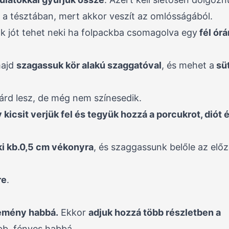
 a tésztában, mert akkor veszít az omlósságából.
ak jót tehet neki ha folpackba csomagolva egy
fél órá
ajd
szagassuk kör alakú szaggatóval
, és mehet a
süt
lárd lesz, de még nem színesedik.
y kicsit verjük fel és tegyük hozzá a porcukrot, diót 
ki kb.0,5 cm vékonyra
, és szaggassunk belőle az elő
re
.
emény habbá.
Ekkor
adjuk hozzá több részletben a
bb, fényes habbá.