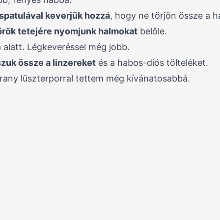
spatulával keverjük hozzá
, hogy ne törjön össze a h
örök tetejére nyomjunk halmokat
belőle.
alatt. Légkeveréssel még jobb.
zuk össze a linzereket
és a habos-diós tölteléket.
rany lüszterporral tettem még kívánatosabbá.