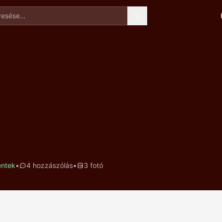
esése
éntek
•
4 hozzászólás
•
3 fotó