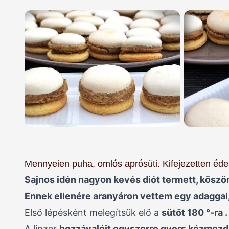
Mennyeien puha, omlós aprósüti. Kifejezetten éde
Sajnos idén nagyon kevés diót termett, köszö
Ennek ellenére aranyáron vettem egy adaggal,
Első lépésként melegítsük elő a
sütőt 180 °-ra .
A linzer
hozzávalóit egyszerre gyors kézmozd