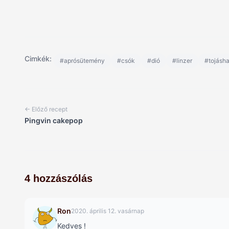
Cimkék:
#aprósütemény
#csók
#dió
#linzer
#tojásh
← Előző recept
Pingvin cakepop
4 hozzászólás
Ron
2020. április 12. vasárnap
Kedves !