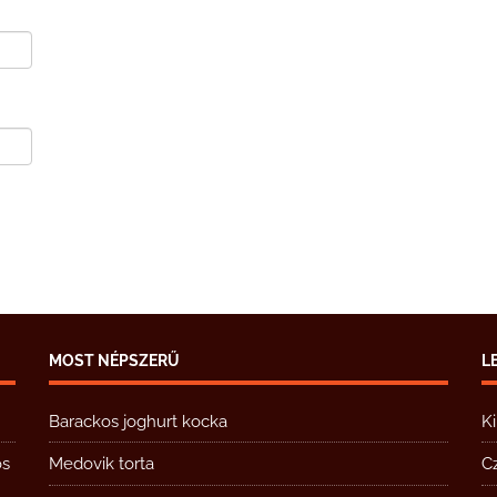
MOST NÉPSZERŰ
L
Barackos joghurt kocka
K
ós
Medovik torta
C