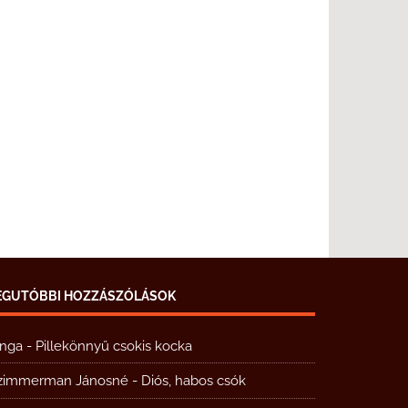
EGUTÓBBI HOZZÁSZÓLÁSOK
inga
-
Pillekönnyű csokis kocka
zimmerman Jánosné
-
Diós, habos csók