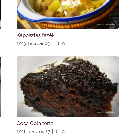
Káposztás fazék
2013. február 09.
|
0
Coca Cola torta
2011. március 27.
|
0