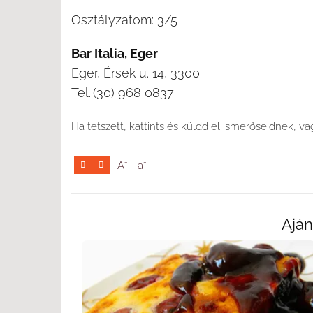
Osztályzatom: 3/5
Bar Italia, Eger
Eger, Érsek u. 14, 3300
Tel.:(30) 968 0837
Ha tetszett, kattints és küldd el ismerőseidnek, v
+
-
A
a
Aján