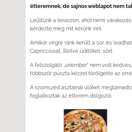
étteremnek, de sajnos weblapot nem ta
Leültünk a teraszon, ahol némi várakozás 
kérdezte meg mit kérünk inni.
Amikor végre ránk került a sor, és leadhatt
Capricciosat, illetve üdítőket, sört.
A felszolgáló „
úriember
” nem volt kedves,
többször puszta kézzel törölgette az orrát
A szomszéd asztalnál ülőket megtámadta
foglalkoztak az étterem dolgozói.