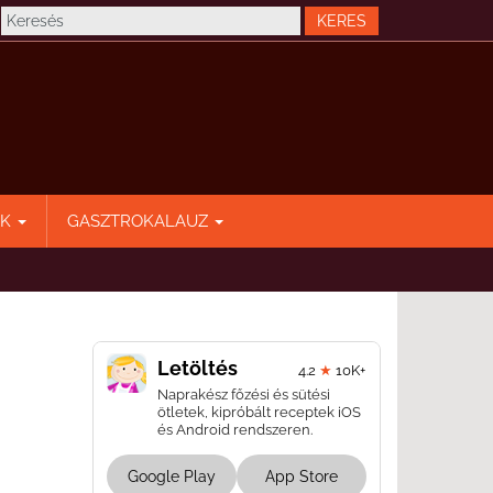
EK
GASZTROKALAUZ
Letöltés
4.2
★
10K+
Naprakész főzési és sütési
ötletek, kipróbált receptek iOS
és Android rendszeren.
Google Play
App Store