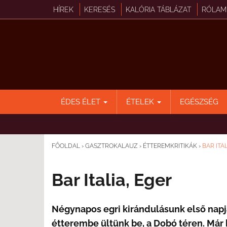
HÍREK
KERESÉS
KALÓRIA TÁBLÁZAT
RÓLAM
ÉDES ÉLET
ÉTELEK
EGÉSZSÉG
FŐOLDAL
›
GASZTROKALAUZ
›
ÉTTEREMKRITIKÁK
›
BAR ITA
Bar Italia, Eger
Négynapos egri kirándulásunk első napjá
étterembe ültünk be, a Dobó téren. Már