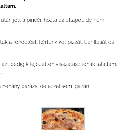
láltam.
után jött a pincér, hozta az étlapot, de nem
uk a rendelést, kértünk két pizzát: Bar Italiát és
 azt pedig kifejezetten visszataszítónak találtam,
.
 néhány darázs, de azzal sem igazán