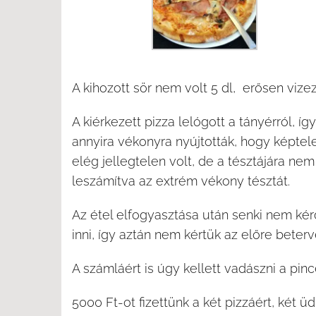
A kihozott sör nem volt 5 dl, erősen vizez
A kiérkezett pizza lelógott a tányérról, í
annyira vékonyra nyújtották, hogy képtele
elég jellegtelen volt, de a tésztájára nem
leszámítva az extrém vékony tésztát.
Az étel elfogyasztása után senki nem ké
inni, így aztán nem kértük az előre beter
A számláért is úgy kellett vadászni a pinc
5000 Ft-ot fizettünk a két pizzáért, két üd