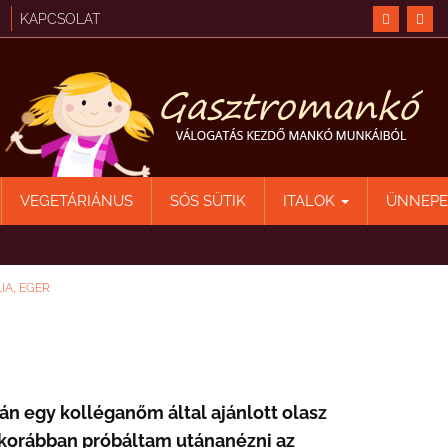
KAPCSOLAT
VEGETÁRIÁNUS
SÓS SÜTIK
ITALOK
ÜNNEP
LIA, EGER
n egy kolléganőm által ajánlott olasz
 korábban próbáltam utánanézni az