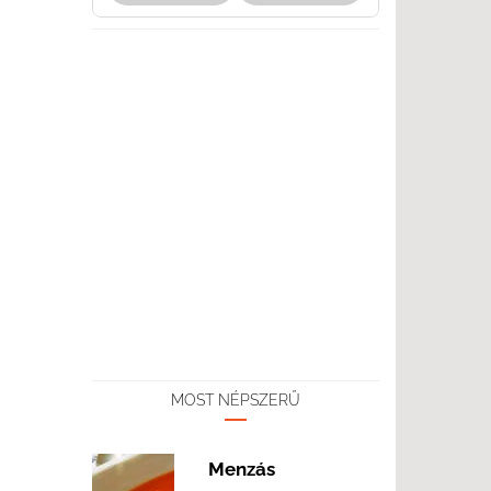
MOST NÉPSZERŰ
Menzás