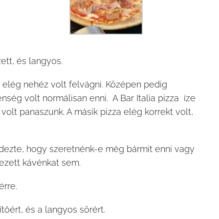
ett, és langyos.
gy elég nehéz volt felvágni. Középen pedig
nség volt normálisan enni. A Bar Italia pizza íze
 volt panaszunk. A másik pizza elég korrekt volt,
rdezte, hogy szeretnénk-e még bármit enni vagy
vezett kávénkat sem.
érre.
ítőért, és a langyos sörért.