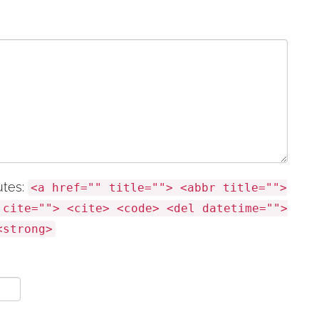
utes:
<a href="" title=""> <abbr title="">
 cite=""> <cite> <code> <del datetime="">
<strong>