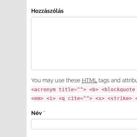
Hozzászólás
You may use these
HTML
tags and attrib
<acronym title=""> <b> <blockquote
<em> <i> <q cite=""> <s> <strike> 
Név
*