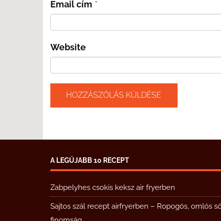
Email cím
*
Website
A LEGÚJABB 10 RECEPT
Zabpelyhes csokis keksz air fryerben
Sajtos szál recept airfryerben – Ropogós, omlós s
finomság