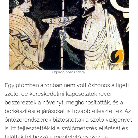
Ógörög boros edény
Egyiptomban azonban nem volt őshonos a ligeti
szőlő, de kereskedelmi kapcsolatok révén
beszerezték a növényt, meghonosították, és a
borkészítési eljárásokat is továbbfejlesztették. Az
öntözőrendszerek biztosították a szőlő vízigényét
is. Itt fejlesztették ki a szőlőmetszés eljárását és
találták fel hozzá a megfelelő eszközt: a