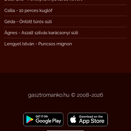
Csilla
-
10 perces kuglóf
Géda
-
Öntött túrós süti
Ágnes
-
Aszalt szilvás karácsonyi süti
Lengyel István
-
Puncsos mignon
gasztromanko.hu © 2008-2026