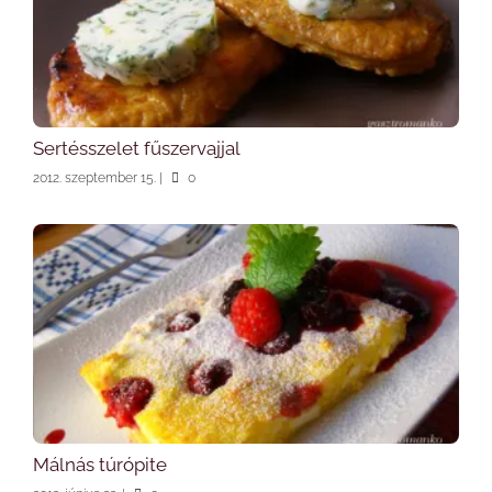
Sertésszelet fűszervajjal
2012. szeptember 15.
|
0
Málnás túrópite