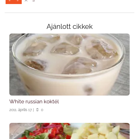
A
a
Ajánlott cikkek
White russian koktél
2011. április 17.
|
0