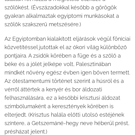
szőlőkést. (Évszázadokkal később a görögök
gyakran alkalmaztak egyiptomi munkásokat a
szőlők szakszerű metszésére.)
Az Egyiptomban kialakított eljárások végül föníciai
közvetítéssel jutottak el az ókori világ különböző
pontjaira. A zsidók körében a füge és a szőlő a
béke és a jólét jelképe volt, Palesztinában
mindkét növény egész évben igen bőven termett.
Az ótestamentumi történet szerint a húsról és a
vérről áttértek a kenyér és bor áldozati
felhasználására, ez a későbbi krisztusi áldozat
szimbólumaként a keresztények körében is
elterjedt. (Krisztus halála előtti utolsó estéjének
színtere, a Getszemáné-hegy neve héberül prést,
présházat jelent.)