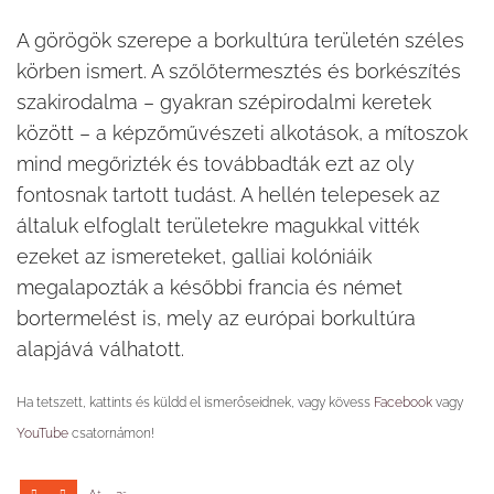
A görögök szerepe a borkultúra területén széles
körben ismert. A szőlőtermesztés és borkészítés
szakirodalma – gyakran szépirodalmi keretek
között – a képzőművészeti alkotások, a mítoszok
mind megőrizték és továbbadták ezt az oly
fontosnak tartott tudást. A hellén telepesek az
általuk elfoglalt területekre magukkal vitték
ezeket az ismereteket, galliai kolóniáik
megalapozták a későbbi francia és német
bortermelést is, mely az európai borkultúra
alapjává válhatott.
Ha tetszett, kattints és küldd el ismerőseidnek, vagy kövess
Facebook
vagy
YouTube
csatornámon!
+
-