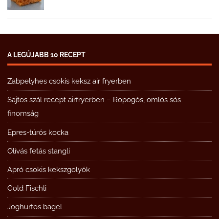
A LEGÚJABB 10 RECEPT
Zabpelyhes csokis keksz air fryerben
Sajtos szál recept airfryerben – Ropogós, omlós sós
finomság
Epres-túrós kocka
Olívás fetás stangli
Apró csokis kekszgolyók
Gold Fischli
Joghurtos bagel