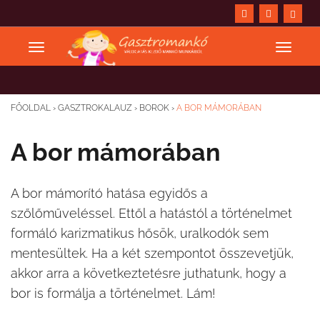
FŐOLDAL
›
GASZTROKALAUZ
›
BOROK
›
A BOR MÁMORÁBAN
A bor mámorában
A bor mámorító hatása egyidős a
szőlőműveléssel. Ettől a hatástól a történelmet
formáló karizmatikus hősök, uralkodók sem
mentesültek. Ha a két szempontot összevetjük,
akkor arra a következtetésre juthatunk, hogy a
bor is formálja a történelmet. Lám!