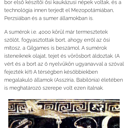
bor első készítői ősi kaukázusi népek voltak, és a
technológia innen terjedt el Mezopotámiában,
Perzsiában és a sumer államokban is.
A sumérok i.e. 4000 körül már termesztetek
szőlőt, fogyasztottak bort, ahogy erről az ősi
mítosz, a Gilgames is beszámol. A sumérok
isteneiknek olajat, tejet és vörösbort áldoztak. (A
vért és a bort az ő nyelvükön ugyanavval a szóval
fejezték ki!!) A térségben későbbiekben
megalakuló államok (Asszíria, Babilónia) életében
is meghatározó szerepe volt ezen italnak.