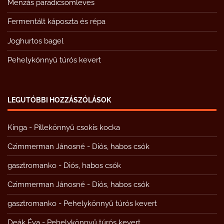
Menzás paradicsomleves
Fermentált káposzta és répa
Joghurtos bagel
Pehelykönnyű túrós kevert
LEGUTÓBBI HOZZÁSZÓLÁSOK
Kinga
-
Pillekönnyű csokis kocka
Czimmerman Jánosné
-
Diós, habos csók
gasztromanko
-
Diós, habos csók
Czimmerman Jánosné
-
Diós, habos csók
gasztromanko
-
Pehelykönnyű túrós kevert
Deák Éva
-
Pehelykönnyű túrós kevert