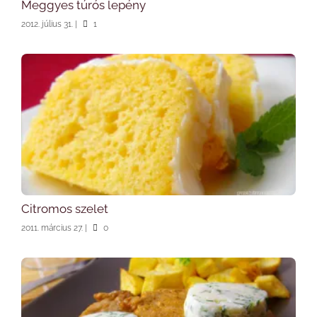
Meggyes túrós lepény
2012. július 31.
|
1
Citromos szelet
2011. március 27.
|
0