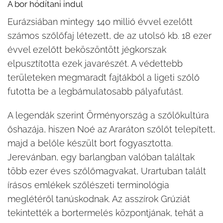
A bor hódítani indul
Eurázsiában mintegy 140 millió évvel ezelőtt
számos szőlőfaj létezett, de az utolsó kb. 18 ezer
évvel ezelőtt beköszöntött jégkorszak
elpusztította ezek javarészét. A védettebb
területeken megmaradt fajtákból a ligeti szőlő
futotta be a legbámulatosabb pályafutást.
A legendák szerint Örményország a szőlőkultúra
őshazája, hiszen Noé az Araráton szőlőt telepített,
majd a belőle készült bort fogyasztotta.
Jerevánban, egy barlangban valóban találtak
több ezer éves szőlőmagvakat, Urartuban talált
írásos emlékek szőlészeti terminológia
meglétéről tanúskodnak. Az asszírok Grúziát
tekintették a bortermelés központjának, tehát a