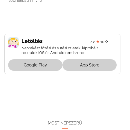
2012. június 23.
|
0
Letöltés
4.2
★
10K+
Naprakész főzési és sütési ötletek, kipróbált
receptek iOS és Android rendszeren.
Google Play
App Store
MOST NÉPSZERŰ