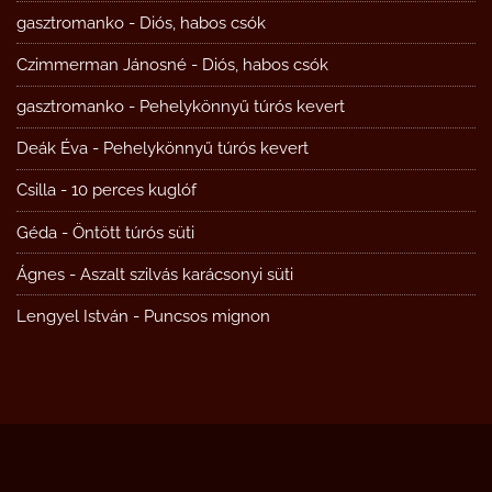
gasztromanko
-
Diós, habos csók
Czimmerman Jánosné
-
Diós, habos csók
gasztromanko
-
Pehelykönnyű túrós kevert
Deák Éva
-
Pehelykönnyű túrós kevert
Csilla
-
10 perces kuglóf
Géda
-
Öntött túrós süti
Ágnes
-
Aszalt szilvás karácsonyi süti
Lengyel István
-
Puncsos mignon