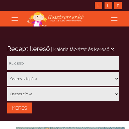
Recept kereső
|
Kalória táblázat és kereső