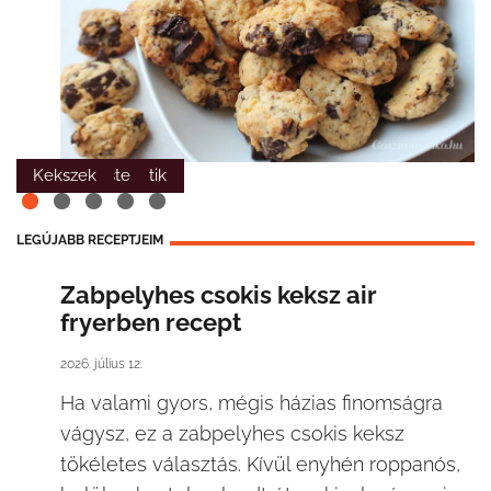
Gyümölcsös sütik
Reggel/Este
Kekszek
LEGÚJABB RECEPTJEIM
Zabpelyhes csokis keksz air
fryerben recept
2026. július 12.
Ha valami gyors, mégis házias finomságra
vágysz, ez a zabpelyhes csokis keksz
tökéletes választás. Kívül enyhén roppanós,