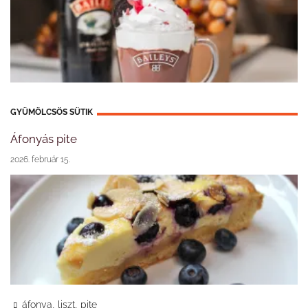
GYÜMÖLCSÖS SÜTIK
Áfonyás pite
2026. február 15.
,
,
áfonya
liszt
pite