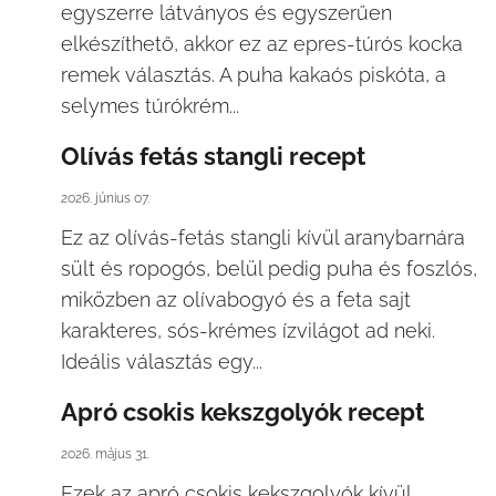
egyszerre látványos és egyszerűen
elkészíthető, akkor ez az epres-túrós kocka
remek választás. A puha kakaós piskóta, a
selymes túrókrém...
Olívás fetás stangli recept
2026. június 07.
Ez az olívás-fetás stangli kívül aranybarnára
sült és ropogós, belül pedig puha és foszlós,
miközben az olívabogyó és a feta sajt
karakteres, sós-krémes ízvilágot ad neki.
Ideális választás egy...
Apró csokis kekszgolyók recept
2026. május 31.
Ezek az apró csokis kekszgolyók kívül