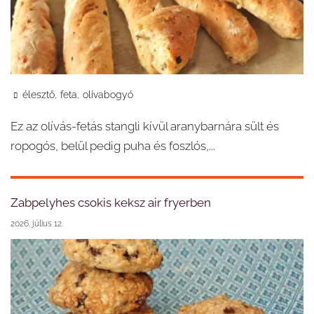
,
,
élesztő
feta
olívabogyó
Ez az olívás-fetás stangli kívül aranybarnára sült és
ropogós, belül pedig puha és foszlós,...
Zabpelyhes csokis keksz air fryerben
2026. július 12.