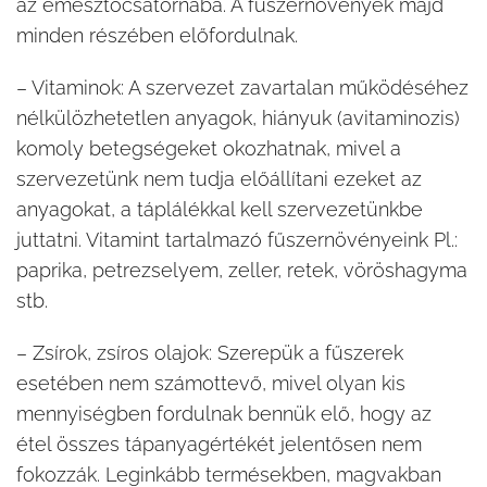
az emésztőcsatornába. A fűszernövények majd
minden részében előfordulnak.
– Vitaminok: A szervezet zavartalan működéséhez
nélkülözhetetlen anyagok, hiányuk (avitaminozis)
komoly betegségeket okozhatnak, mivel a
szervezetünk nem tudja előállítani ezeket az
anyagokat, a táplálékkal kell szervezetünkbe
juttatni. Vitamint tartalmazó fűszernövényeink Pl.:
paprika, petrezselyem, zeller, retek, vöröshagyma
stb.
– Zsírok, zsíros olajok: Szerepük a fűszerek
esetében nem számottevő, mivel olyan kis
mennyiségben fordulnak bennük elő, hogy az
étel összes tápanyagértékét jelentősen nem
fokozzák. Leginkább termésekben, magvakban