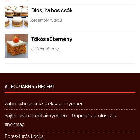
Diós, habos csók
december 9, 2018
Tökös sütemény
október 28, 2017
A LEGÚJABB 10 RECEPT
Zabpelyhes csokis keksz air fryerben
Sajtos szál recept airfryerben – Ropogós, omlós sós
finomság
Epres-túrós kocka