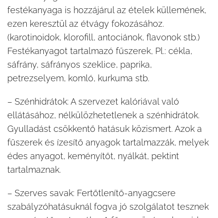
festékanyaga is hozzájárul az ételek küllemének,
ezen keresztül az étvágy fokozásához.
(karotinoidok, klorofill, antociánok, flavonok stb.)
Festékanyagot tartalmazó fűszerek, Pl.: cékla,
sáfrány, sáfrányos szeklice, paprika,
petrezselyem, komló, kurkuma stb.
– Szénhidrátok: A szervezet kalóriával való
ellátásához, nélkülözhetetlenek a szénhidrátok.
Gyulladást csökkentő hatásuk közismert. Azok a
fűszerek és ízesítő anyagok tartalmazzák, melyek
édes anyagot, keményítőt, nyálkát, pektint
tartalmaznak.
– Szerves savak: Fertőtlenítő-anyagcsere
szabályzóhatásuknál fogva jó szolgálatot tesznek