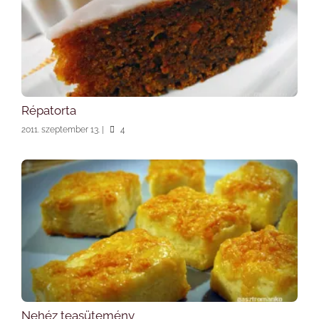
Répatorta
2011. szeptember 13.
|
4
Nehéz teasütemény