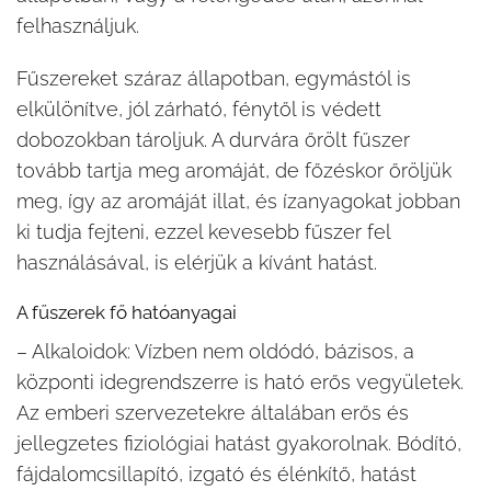
felhasználjuk.
Fűszereket száraz állapotban, egymástól is
elkülönítve, jól zárható, fénytől is védett
dobozokban tároljuk. A durvára őrölt fűszer
tovább tartja meg aromáját, de főzéskor őröljük
meg, így az aromáját illat, és ízanyagokat jobban
ki tudja fejteni, ezzel kevesebb fűszer fel
használásával, is elérjük a kívánt hatást.
A fűszerek fő hatóanyagai
– Alkaloidok: Vízben nem oldódó, bázisos, a
központi idegrendszerre is ható erős vegyületek.
Az emberi szervezetekre általában erős és
jellegzetes fiziológiai hatást gyakorolnak. Bódító,
fájdalomcsillapító, izgató és élénkítő, hatást