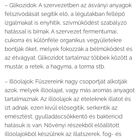
– Glikozidok: A szervezetben az ásványi anyagok
felszívódását segítik elő, a légutakban fellépő
izgalmakat is enyhítik, szívműködést szabályzó
hatással is bírnak. A szervezet fermentumai,
cukorra és különféle organikus vegyületekre
bontják őket, melyek fokozzák a bélműködést és
az étvágyat. Glikozidot tartalmaz többek között a
mustár, a retek, a hagyma, a torma stb.
– Illóolajok: Fűszereink nagy csoportját alkotják
azok, melyek illóolajat, vagy más aromás anyagot
tartalmaznak. Az illóolajok az ételeknek illatot és
ízt adnak, ezen kívül elősegítik, serkentik az
emésztést, gyulladáscsökkentő és baktericid
hatásuk is van. Növényi részekből előállított
illóolajokból készülnek az illatszerek, fog- és