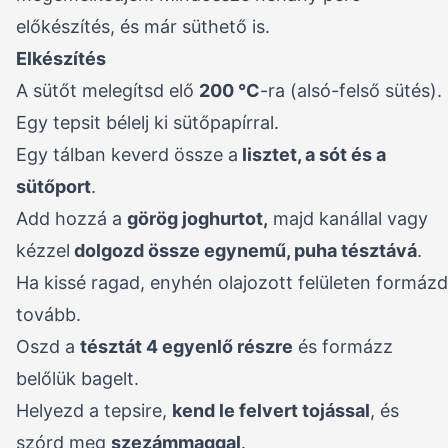
előkészítés, és már süthető is.
Elkészítés
A sütőt melegítsd elő
200 °C
-ra (alsó-felső sütés).
Egy tepsit bélelj ki sütőpapírral.
Egy tálban keverd össze a
lisztet, a sót és a
sütőport
.
Add hozzá a
görög joghurtot,
majd kanállal vagy
kézzel
dolgozd össze egynemű, puha tésztává
.
Ha kissé ragad, enyhén olajozott felületen formázd
tovább.
Oszd a
tésztát 4 egyenlő részre
és formázz
belőlük bagelt.
Helyezd a tepsire,
kend le felvert tojással
, és
szórd meg
szezámmaggal
.