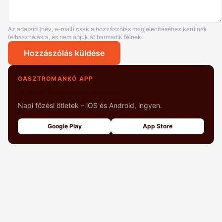
Az adataid (név, e-mail) csak a hozzászólás megjelenítéséhez kerülnek
felhasználásra, és nem adjuk át harmadik félnek.
Hozzászólás küldése
GASZTROMANKÓ APP
+1000 fényképes recept
Napi főzési ötletek – iOS és Android, ingyen.
Google Play
App Store