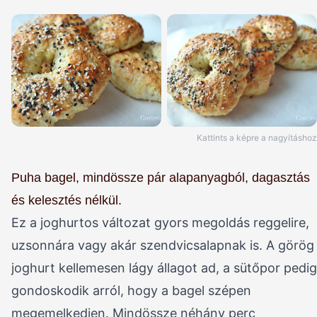
Kattints a képre a nagyításhoz
Puha bagel, mindössze pár alapanyagból, dagasztás
és kelesztés nélkül.
Ez a joghurtos változat gyors megoldás reggelire,
uzsonnára vagy akár szendvicsalapnak is. A görög
joghurt kellemesen lágy állagot ad, a sütőpor pedig
gondoskodik arról, hogy a bagel szépen
megemelkedjen. Mindössze néhány perc