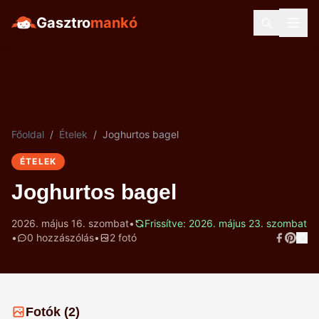
Gasztro
mankó
Főoldal
/
Ételek
/
Joghurtos bagel
ÉTELEK
Joghurtos bagel
2026. május 16. szombat
•
Frissítve: 2026. május 23. szombat
•
0 hozzászólás
•
2 fotó
Fotók (2)