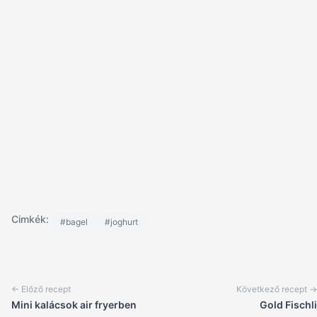
Cimkék:
#bagel
#joghurt
← Előző recept
Következő recept →
Mini kalácsok air fryerben
Gold Fischli