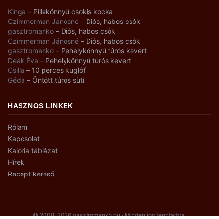
Kinga
–
Pillekönnyű csokis kocka
Czimmerman Jánosné
–
Diós, habos csók
gasztromanko
–
Diós, habos csók
Czimmerman Jánosné
–
Diós, habos csók
gasztromanko
–
Pehelykönnyű túrós kevert
Deák Éva
–
Pehelykönnyű túrós kevert
Csilla
–
10 perces kuglóf
Géda
–
Öntött túrós süti
HASZNOS LINKEK
Rólam
Kapcsolat
Kalória táblázat
Hírek
Recept kereső
© 2008–2026 gasztromanko.hu · Minden jog fenntartva.