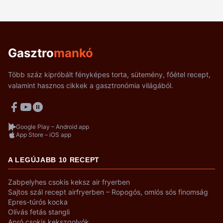
Gasztro
mankó
Több száz kipróbált fényképes torta, sütemény, főétel recept,
valamint hasznos cikkek a gasztronómia világából.
Google Play – Android app
App Store – iOS app
A LEGÚJABB 10 RECEPT
Zabpelyhes csokis keksz air fryerben
Sajtos szál recept airfryerben – Ropogós, omlós sós finomság
Epres-túrós kocka
Olívás fetás stangli
Apró csokis kekszgolyók