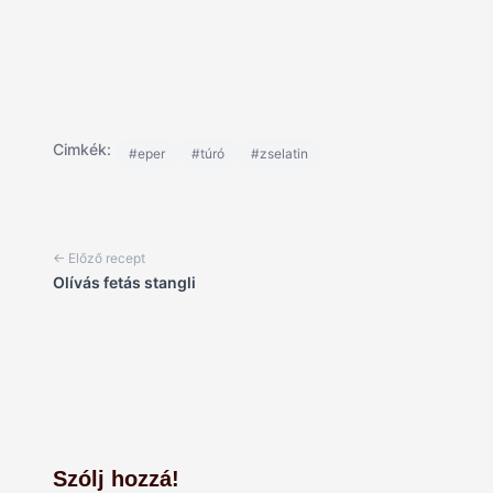
Cimkék:
#eper
#túró
#zselatin
← Előző recept
Olívás fetás stangli
Szólj hozzá!