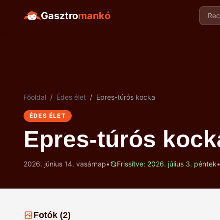
Gasztro
mankó
Recep
Főoldal
/
Édes élet
/
Epres-túrós kocka
ÉDES ÉLET
Epres-túrós kock
2026. június 14. vasárnap
•
Frissítve: 2026. július 3. péntek
Fotók (2)