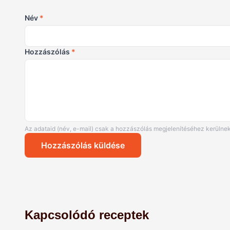
Név
*
Hozzászólás
*
Az adataid (név, e-mail) csak a hozzászólás megjelenítéséhez kerülnek
Hozzászólás küldése
Kapcsolódó receptek