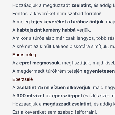
Hozzáadjuk a megduzzadt
zselatint
, és addig 
Fontos: a keveréket nem szabad forralni!
A meleg
tejes keveréket a túróhoz öntjük
, maj
A
habtejszínt kemény habbá
verjük.
Amikor a túrós alap már csak langyos, több ré
A krémet az kihűlt kakaós piskótára simítjuk, m
Epres réteg
Az
epret megmossuk
, megtisztítjuk, majd kis
A megdermedt túrókrém tetején
egyenletesen 
Eperzselé
A
zselatint 75 ml vízben elkeverjük
, majd hag
A
300 ml vizet
az
eperszörppel
és ízlés szerin
Hozzáadjuk a
megduzzadt zselatint
, és addig 
Ezt a keveréket sem szabad felforralni.