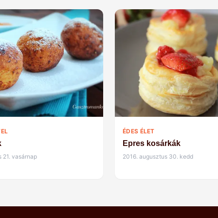
TEL
ÉDES ÉLET
k
Epres kosárkák
s 21. vasárnap
2016. augusztus 30. kedd