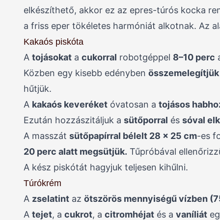
elkészíthető, akkor ez az epres-túrós kocka r
a friss eper tökéletes harmóniát alkotnak. Az a
Kakaós piskóta
A
tojásokat
a
cukorral
robotgéppel
8–10 perc
a
Közben egy kisebb edényben
összemelegítjük a
hűtjük.
A
kakaós keveréket
óvatosan a
tojásos habho
Ezután hozzászitáljuk a
sütőporral
és
sóval elk
A masszát
sütőpapírral bélelt 28 × 25 cm
-es f
20 perc alatt megsütjük.
Tűpróbával ellenőrizz
A kész piskótát hagyjuk teljesen kihűlni.
Túrókrém
A
zselatint
az
ötszörös mennyiségű vízben (7
A
tejet
, a
cukrot
, a
citromhéjat
és a
vaníliát
eg