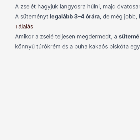
A zselét hagyjuk langyosra hűlni, majd óvatosa
A süteményt
legalább 3–4 órára
, de még jobb,
Tálalás
Amikor a zselé teljesen megdermedt, a
sütemén
könnyű túrókrém és a puha kakaós piskóta együt