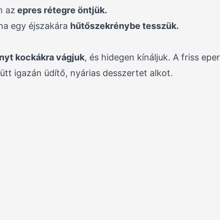
n az
epres rétegre öntjük.
 ha egy éjszakára
hűtőszekrénybe tesszük.
yt kockákra vágjuk
, és hidegen kínáljuk. A friss eper
t igazán üdítő, nyárias desszertet alkot.