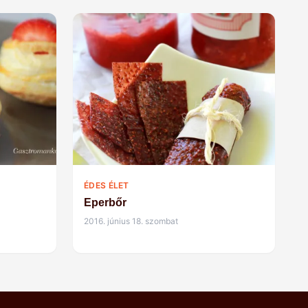
ÉDES ÉLET
Eperbőr
2016. június 18. szombat