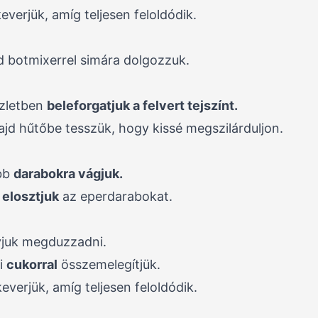
keverjük, amíg teljesen feloldódik.
d botmixerrel simára dolgozzuk.
szletben
beleforgatjuk a felvert tejszínt.
ajd hűtőbe tesszük, hogy kissé megszilárduljon.
ebb
darabokra vágjuk.
elosztjuk
az eperdarabokat.
yjuk megduzzadni.
ti
cukorral
összemelegítjük.
keverjük, amíg teljesen feloldódik.