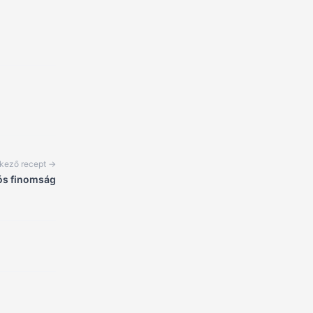
kező recept →
sós finomság