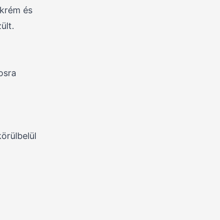
ókrém és
ült.
osra
örülbelül