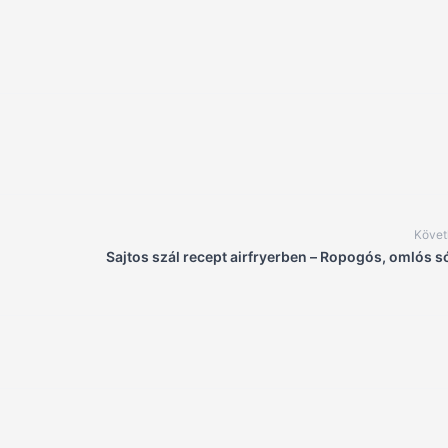
Követ
Sajtos szál recept airfryerben – Ropogós, omlós 