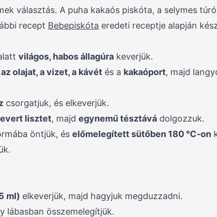
emek választás. A puha kakaós piskóta, a selymes túr
lábbi recept
Bebepiskóta
eredeti receptje alapján kész
latt
világos, habos állagúra
keverjük.
z olajat, a vizet, a kávét
és a
kakaóport
, majd langy
z
csorgatjuk, és elkeverjük.
evert lisztet
, majd
egynemű tésztává
dolgozzuk.
ormába öntjük, és
előmelegített sütőben 180 °C-on
k
ük.
5 ml)
elkeverjük, majd hagyjuk megduzzadni.
y lábasban összemelegítjük.