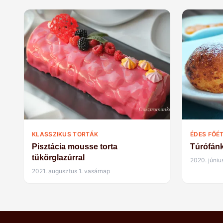
KLASSZIKUS TORTÁK
ÉDES FŐÉ
Pisztácia mousse torta
Túrófán
tükörglazúrral
2020. júniu
2021. augusztus 1. vasárnap