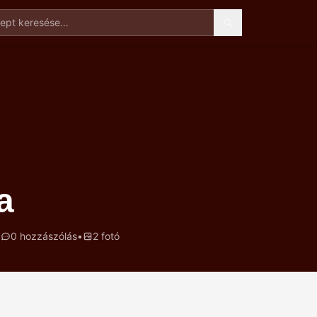
t keresése
a
•
0 hozzászólás
•
2 fotó