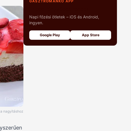
GASZTROMANKÓ APP
+1000 fényképes recept
Napi főzési ötletek – iOS és Android,
ingyen.
Google Play
App Store
e a nagyításhoz
gyszerűen