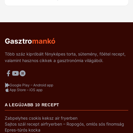
Gasztro
mankó
Több száz kipróbált fényképes torta, sütemény, főétel recept,
valamint hasznos cikkek a gasztronómia világából.
Google Play – Android app
App Store – iOS app
A LEGÚJABB 10 RECEPT
Zabpelyhes csokis keksz air fryerben
Sajtos szál recept airfryerben – Ropogós, omlós sós finomság
Epres-túrós kocka