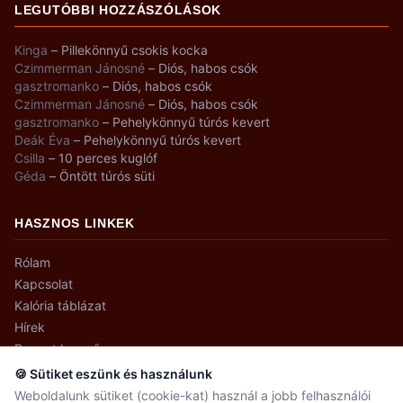
LEGUTÓBBI HOZZÁSZÓLÁSOK
Kinga
–
Pillekönnyű csokis kocka
Czimmerman Jánosné
–
Diós, habos csók
gasztromanko
–
Diós, habos csók
Czimmerman Jánosné
–
Diós, habos csók
gasztromanko
–
Pehelykönnyű túrós kevert
Deák Éva
–
Pehelykönnyű túrós kevert
Csilla
–
10 perces kuglóf
Géda
–
Öntött túrós süti
HASZNOS LINKEK
Rólam
Kapcsolat
Kalória táblázat
Hírek
Recept kereső
🍪 Sütiket eszünk és használunk
Weboldalunk sütiket (cookie-kat) használ a jobb felhasználói