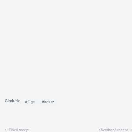
Cimkék:
#füge
#keksz
← Előző recept
Következő recept →