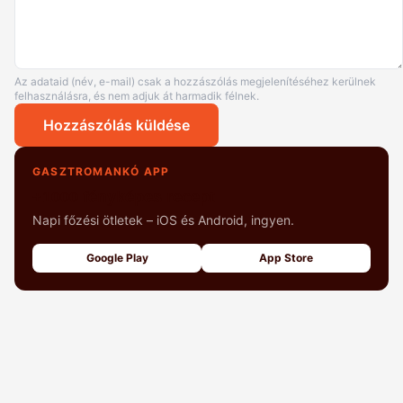
Az adataid (név, e-mail) csak a hozzászólás megjelenítéséhez kerülnek
felhasználásra, és nem adjuk át harmadik félnek.
Hozzászólás küldése
GASZTROMANKÓ APP
+1000 fényképes recept
Napi főzési ötletek – iOS és Android, ingyen.
Google Play
App Store