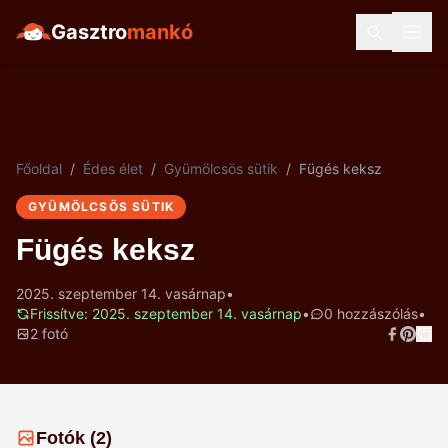
Gasztro
mankó
Főoldal
/
Édes élet
/
Gyümölcsös sütik
/
Fügés keksz
GYÜMÖLCSÖS SÜTIK
Fügés keksz
2025. szeptember 14. vasárnap
•
Frissítve: 2025. szeptember 14. vasárnap
•
0 hozzászólás
•
2 fotó
Fotók (2)