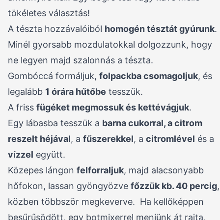
tökéletes választás!
A tészta hozzávalóiból
homogén tésztát gyúrunk
.
Minél gyorsabb mozdulatokkal dolgozzunk, hogy
ne legyen majd szalonnás a tészta.
Gombóccá formáljuk,
folpackba csomagoljuk
, és
legalább
1 órára hűtőbe
tesszük.
A friss
fügéket megmossuk és kettévágjuk
.
Egy lábasba tesszük a
barna cukorral, a citrom
reszelt héjával
, a
fűszerekkel
, a
citromlével
és a
vízzel
együtt.
Közepes lángon
felforraljuk
, majd alacsonyabb
hőfokon, lassan gyöngyözve
főzzük kb. 40 percig
,
közben többször megkeverve. Ha kellőképpen
besűrűsödött, egy botmixerrel menjünk át rajta,