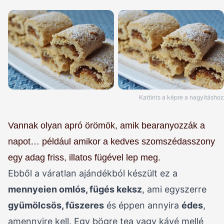
Kattints a képre a nagyításhoz
Vannak olyan apró örömök, amik bearanyozzák a
napot… például amikor a kedves szomszédasszony
egy adag friss, illatos fügével lep meg.
Ebből a váratlan ajándékból készült ez a
mennyeien omlós, fügés keksz
, ami egyszerre
gyümölcsös, fűszeres
és éppen annyira
édes
,
amennyire kell. Egy bögre tea vagy kávé mellé