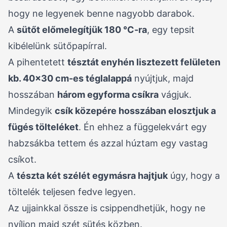
hogy ne legyenek benne nagyobb darabok.
A
sütőt előmelegítjük 180 °C-ra
, egy tepsit
kibélelünk sütőpapírral.
A pihentetett
tésztát enyhén lisztezett felületen
kb. 40×30 cm-es téglalappá
nyújtjuk, majd
hosszában
három egyforma csíkra
vágjuk.
Mindegyik
csík közepére hosszában elosztjuk a
fügés tölteléket
. Én ehhez a függelekvárt egy
habzsákba tettem és azzal húztam egy vastag
csíkot.
A
tészta két szélét egymásra hajtjuk
úgy, hogy a
töltelék teljesen fedve legyen.
Az ujjainkkal össze is csippendhetjük, hogy ne
nyíljon majd szét sütés közben.