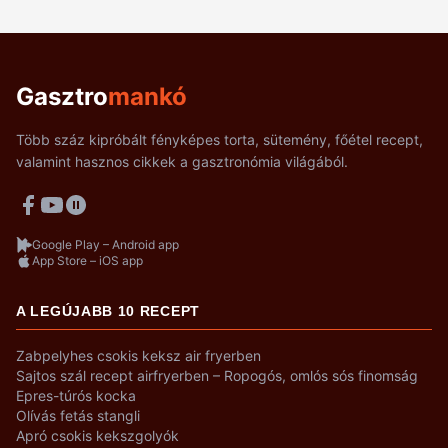
Gasztro
mankó
Több száz kipróbált fényképes torta, sütemény, főétel recept,
valamint hasznos cikkek a gasztronómia világából.
Google Play – Android app
App Store – iOS app
A LEGÚJABB 10 RECEPT
Zabpelyhes csokis keksz air fryerben
Sajtos szál recept airfryerben – Ropogós, omlós sós finomság
Epres-túrós kocka
Olívás fetás stangli
Apró csokis kekszgolyók