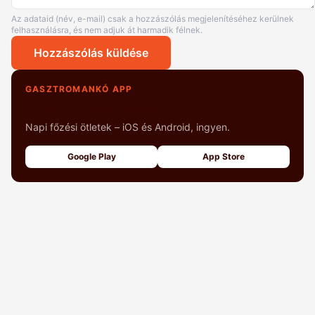
Az adataid (név, e-mail) csak a hozzászólás megjelenítéséhez kerülnek
felhasználásra, és nem adjuk át harmadik félnek.
Hozzászólás küldése
GASZTROMANKÓ APP
+1000 fényképes recept
Napi főzési ötletek – iOS és Android, ingyen.
Google Play
App Store