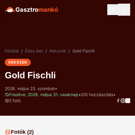
Gasztro
mankó
Főoldal
/
Édes élet
/
Kekszek
/
Gold Fischli
KEKSZEK
Gold Fischli
2026. május 23. szombat
•
Frissítve: 2026. május 31. vasárnap
•
0 hozzászólás
•
2 fotó
Fotók (2)