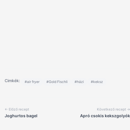
Cimkék:
#air fryer
#Gold Fischli
#házi
#keksz
← Előző recept
Következő recept →
Joghurtos bagel
Apró csokis kekszgolyók