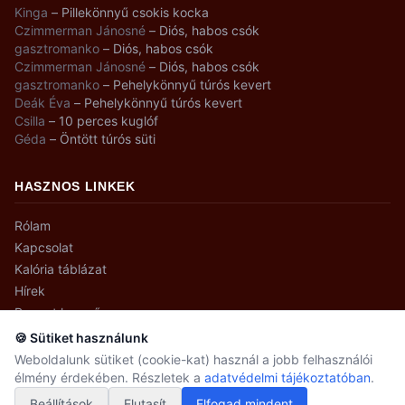
Kinga
–
Pillekönnyű csokis kocka
Czimmerman Jánosné
–
Diós, habos csók
gasztromanko
–
Diós, habos csók
Czimmerman Jánosné
–
Diós, habos csók
gasztromanko
–
Pehelykönnyű túrós kevert
Deák Éva
–
Pehelykönnyű túrós kevert
Csilla
–
10 perces kuglóf
Géda
–
Öntött túrós süti
HASZNOS LINKEK
Rólam
Kapcsolat
Kalória táblázat
Hírek
Recept kereső
🍪 Sütiket használunk
Weboldalunk sütiket (cookie-kat) használ a jobb felhasználói
élmény érdekében. Részletek a
adatvédelmi tájékoztatóban
.
© 2008–2026 gasztromanko.hu · Minden jog fenntartva.
Beállítások
Adatvédelmi beállítások
Elutasít
Elfogad mindent
Adatvédelem