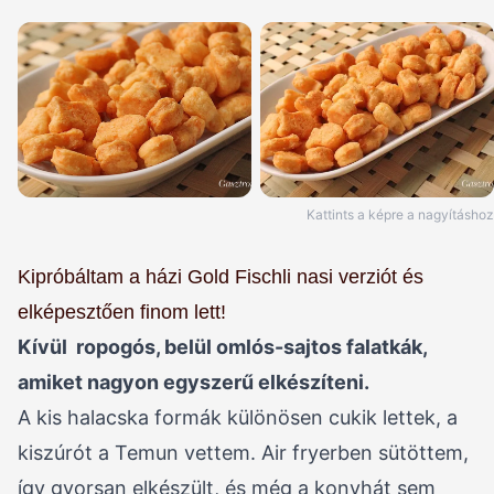
Kattints a képre a nagyításhoz
Kipróbáltam a házi Gold Fischli nasi verziót és
elképesztően finom lett!
Kívül ropogós, belül omlós-sajtos falatkák,
amiket nagyon egyszerű elkészíteni.
A kis halacska formák különösen cukik lettek, a
kiszúrót a Temun vettem. Air fryerben sütöttem,
így gyorsan elkészült, és még a konyhát sem