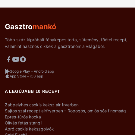
Gasztro
mankó
Több száz kipróbált fényképes torta, sütemény, főétel recept,
valamint hasznos cikkek a gasztronómia világából.
Google Play – Android app
App Store – iOS app
A LEGÚJABB 10 RECEPT
Zabpelyhes csokis keksz air fryerben
Sajtos szál recept airfryerben – Ropogós, omlós sós finomság
Epres-túrós kocka
Olívás fetás stangli
Apró csokis kekszgolyók
Gold Fischli