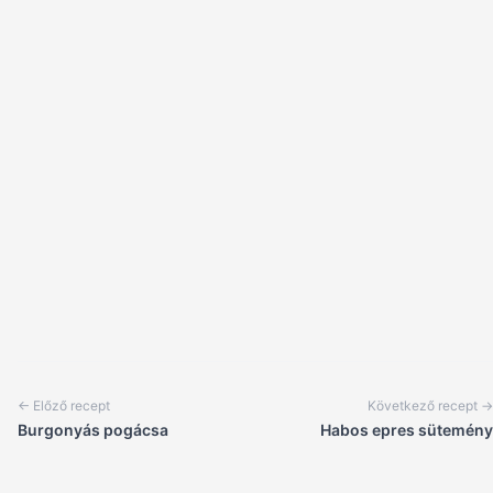
← Előző recept
Következő recept →
Burgonyás pogácsa
Habos epres sütemény