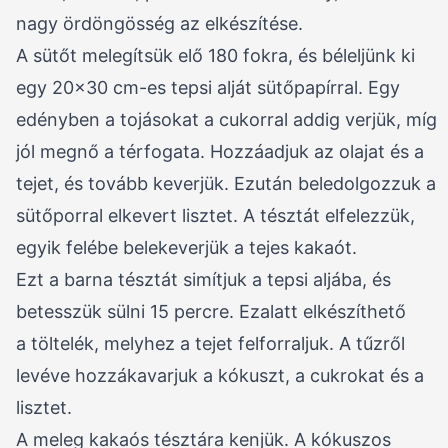
nagy ördöngösség az elkészítése.
A sütőt melegítsük elő 180 fokra, és béleljünk ki
egy 20×30 cm-es tepsi alját sütőpapírral. Egy
edényben a tojásokat a cukorral addig verjük, míg
jól megnő a térfogata. Hozzáadjuk az olajat és a
tejet, és tovább keverjük. Ezután beledolgozzuk a
sütőporral elkevert lisztet. A tésztát elfelezzük,
egyik felébe belekeverjük a tejes kakaót.
Ezt a barna tésztát simítjuk a tepsi aljába, és
betesszük sülni 15 percre. Ezalatt elkészíthető
a töltelék, melyhez a tejet felforraljuk. A tűzről
levéve hozzákavarjuk a kókuszt, a cukrokat és a
lisztet.
A meleg kakaós tésztára kenjük. A kókuszos