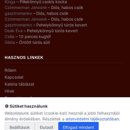
Kinga
–
Pillekönnyű csokis kocka
Czimmerman Jánosné
–
Diós, habos csók
gasztromanko
–
Diós, habos csók
Czimmerman Jánosné
–
Diós, habos csók
gasztromanko
–
Pehelykönnyű túrós kevert
Deák Éva
–
Pehelykönnyű túrós kevert
Csilla
–
10 perces kuglóf
Géda
–
Öntött túrós süti
HASZNOS LINKEK
Rólam
Kapcsolat
Kalória táblázat
Hírek
Recept kereső
🍪 Sütiket használunk
Weboldalunk sütiket (cookie-kat) használ a jobb felhasználói
élmény érdekében. Részletek a
adatvédelmi tájékoztatóban
.
© 2008–2026 gasztromanko.hu · Minden jog fenntartva.
Beállítások
Adatvédelmi beállítások
Elutasít
Elfogad mindent
Adatvédelem