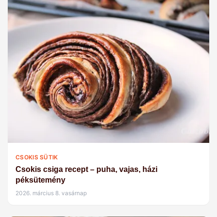
CSOKIS SÜTIK
Csokis csiga recept – puha, vajas, házi
péksütemény
2026. március 8. vasárnap