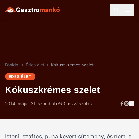
Gasztro
mankó
Főoldal
/
Édes élet
/
Kókuszkrémes szelet
ÉDES ÉLET
Kókuszkrémes szelet
2014. május 31. szombat
•
0 hozzászólás
Isteni, szaftos, puha kevert sütemény, és nem is