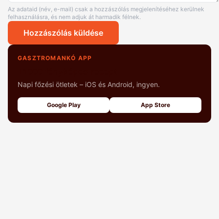
Az adataid (név, e-mail) csak a hozzászólás megjelenítéséhez kerülnek
felhasználásra, és nem adjuk át harmadik félnek.
Hozzászólás küldése
GASZTROMANKÓ APP
+1000 fényképes recept
Napi főzési ötletek – iOS és Android, ingyen.
Google Play
App Store