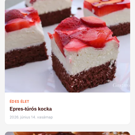
ÉDES ÉLET
Epres-túrós kocka
2026. június 14. vasárnap