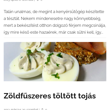
Talán unalmas, de megint a kenyérsütőgép készítette
a tésztát. Nekem mindenesetre nagy könnyebbség,
mert a bekészítést otthon dolgozó férjem megcsinálja,
így mire késő este hazaérek, már csak sütni kell, így...
Zöldfűszeres töltött tojás
2013. március 30. szombat
|
0