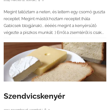
2014. március 12. szerda
|
0
Megint tallóztam a neten, és leltem egy csomó guszta
receptet. Megint mástól hoztam receptet (hála
Gabicsek blogjának)... éééés megint a kenyérsütő
végezte a piszkos munkát. :) Erről a zsemléről is csak...
Szendvicskenyér