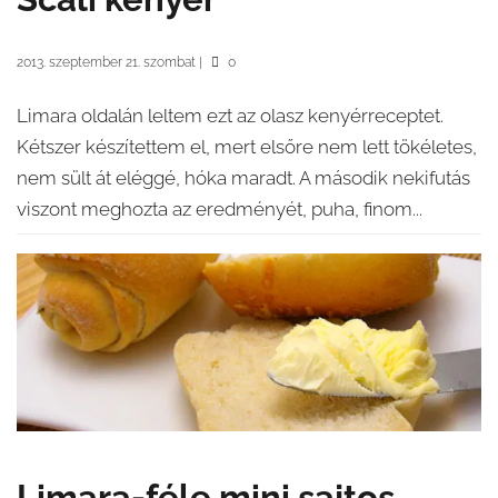
2013. szeptember 21. szombat
|
0
Limara oldalán leltem ezt az olasz kenyérreceptet.
Kétszer készítettem el, mert elsőre nem lett tökéletes,
nem sült át eléggé, hóka maradt. A második nekifutás
viszont meghozta az eredményét, puha, finom...
Limara-féle mini sajtos