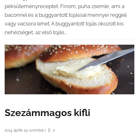
péksüteményreceptet. Finom, puha zsemle, ami a
baconnel és a buggyantott tojással mennyei reggeli
vagy vacsora lehet. A buggyantott tojás okozott kis
nehézséget, az első tojás...
Szezámmagos kifli
2014. április 19. szombat
|
0