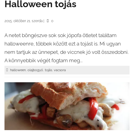
Halloween tojás
2015. október 21. szerda
|
0
A netet böngészve sok sok jópofa ötletet találtam
halloweenre, többek között ezt a tojást is. Mi ugyan
nem tartjuk az ünnepet, de viccnek jó volt összedobni.
A könnyebbik végét fogtam meg...
,
,
,
halloween
olajbogyó
tojás
vacsora