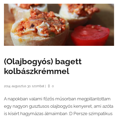
(Olajbogyós) bagett
kolbászkrémmel
2014. augusztus 30. szombat
|
0
A napokban valami főzős műsorban megpillantottam
egy nagyon gusztusos olajbogyós kenyeret, ami azóta
is kísért hagymázas álmaimban :D Persze szimpatikus