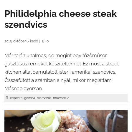
Philidelphia cheese steak
szendvics
2015. október 6. kedd
|
0
Már talán unalmas, de megint egy főzőműsor
gusztusos remekét készítettem el. Ez most a street
kitchen által bemutatott isteni amerikai szendvics.
Összefutott a számban a nyál, mikor megláttam.
Másnap gyorsan...
,
,
,
csiperke
gomba
marhahús
mozzarella