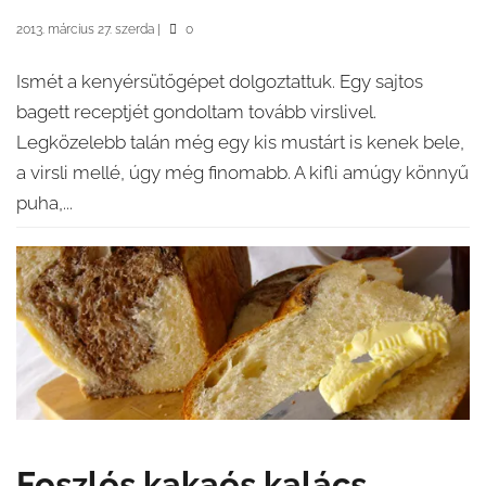
2013. március 27. szerda
|
0
Ismét a kenyérsütőgépet dolgoztattuk. Egy sajtos
bagett receptjét gondoltam tovább virslivel.
Legközelebb talán még egy kis mustárt is kenek bele,
a virsli mellé, úgy még finomabb. A kifli amúgy könnyű
puha,...
Foszlós kakaós kalács