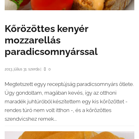
Kőrözöttes kenyér
mozzarellás
paradicsomnyárssal
2013. július 31. szerda
|
0
Megtetszett egyy receptújság paradicsomnyárs ötlete.
Úgy gondoltam, magában kevés, így az otthoni
maradék juhtúróból készítettem egy kis kőrözöttet -
rendes túró nem volt itthon -, és a kőrözöttes
szendvicshez remek...