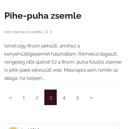
Pihe-puha zsemle
2013. március 20. szerda
|
0
Ismét egy finom péksüti, amihez a
kenyérsütőgépemet használtam. Remekül dagaszt,
rengeteg időt spórol! Ez a finom, puha foszlós zsemle
is pikk-pakk elkészült vele. Másnapra sem romlik az
állaga, ha szépen...
«
1
2
3
4
5
»