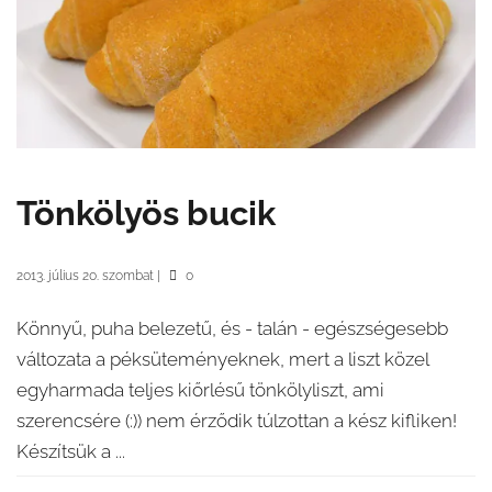
Tönkölyös bucik
2013. július 20. szombat
|
0
Könnyű, puha belezetű, és - talán - egészségesebb
változata a péksüteményeknek, mert a liszt közel
egyharmada teljes kiőrlésű tönkölyliszt, ami
szerencsére (:)) nem érződik túlzottan a kész kifliken!
Készítsük a ...