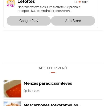
Letöltés
4.2
★
10K+
Naprakész főzési és sütési ötletek, kipróbált
receptek iOS és Android rendszeren.
Google Play
App Store
MOST NÉPSZERŰ
Menzás paradicsomleves
április 7, 2011
Mascarpones sóskaramellás...