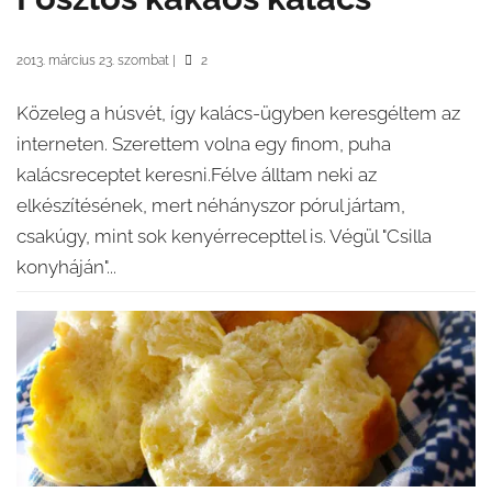
2013. március 23. szombat
|
2
Közeleg a húsvét, így kalács-ügyben keresgéltem az
interneten. Szerettem volna egy finom, puha
kalácsreceptet keresni.Félve álltam neki az
elkészítésének, mert néhányszor pórul jártam,
csakúgy, mint sok kenyérrecepttel is. Végül "Csilla
konyháján"...