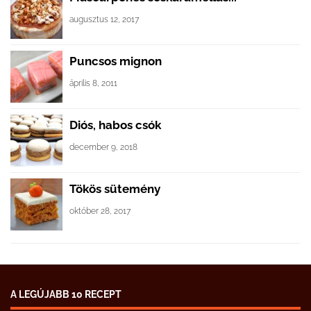
augusztus 12, 2017
Puncsos mignon
április 8, 2011
Diós, habos csók
december 9, 2018
Tökös sütemény
október 28, 2017
A LEGÚJABB 10 RECEPT