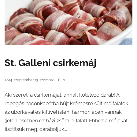
St. Galleni csirkemáj
2014. szeptember 13. szombat
|
0
Aki szereti a csirkemájat, annak kötelező darab! A
ropogós baconkabátba bújt krémesre sült májfalatok
az uborkával és kiflivel isteni harmóniában vannak
(jelen esetben ez házi zsömle-falat). Ehhez a májakat
tisztítsuk meg, daraboljuk...