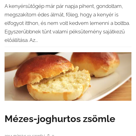
A kenyérsütőgép már pár napja pihent, gondoltam,
megszakítom édes álmát, főleg, hogy a kenyér is
elfogyot itthon, és nem volt kedvem lemenni a boltba.
Egyszerűbbnek tűnt valami péksütemény sajátkezű
előállítása. Az...
Mézes-joghurtos zsömle