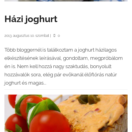
Házi joghurt
2013. augusztus 10. szombat
|
0
Több bloggernél is találkoztam a joghurt házilagos
elkészítésének leírásával, gondoltam, megpróbálom
én is. Nem kell hozzá nagy szaktudás, bonyolult
hozzávalók sora, elég pár evőkanál élőflórás natúr
joghurt és magas...