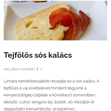
Tejfölös sós kalács
2013. július 6. szombat
|
0
Limara remekbeszabott receptje ez a sós kalács. A
tejföl és a vaj kivételével mindent tegyünk a
kenyérsütőgép üstjébe a következő sorrendben:
élesztő, cukor, langyos tej, lisztek, só. Kezdjük el
dagasztatni kenyértészta programon,...