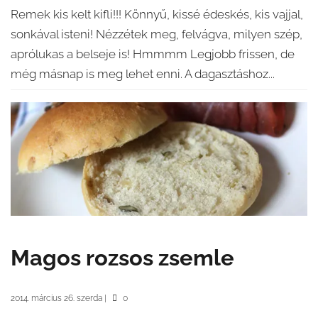
Remek kis kelt kifli!!! Könnyű, kissé édeskés, kis vajjal,
sonkával isteni! Nézzétek meg, felvágva, milyen szép,
aprólukas a belseje is! Hmmmm Legjobb frissen, de
még másnap is meg lehet enni. A dagasztáshoz...
Magos rozsos zsemle
2014. március 26. szerda
|
0