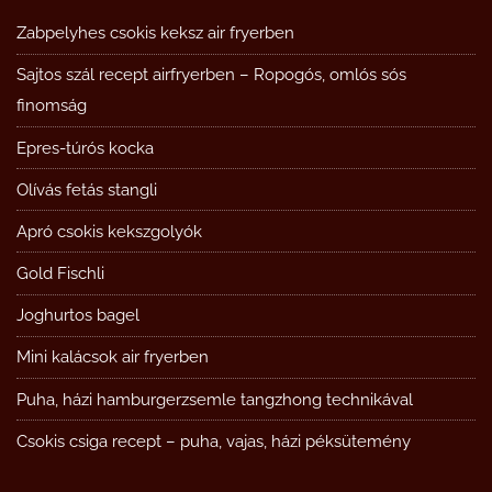
Zabpelyhes csokis keksz air fryerben
Sajtos szál recept airfryerben – Ropogós, omlós sós
finomság
Epres-túrós kocka
Olívás fetás stangli
Apró csokis kekszgolyók
Gold Fischli
Joghurtos bagel
Mini kalácsok air fryerben
Puha, házi hamburgerzsemle tangzhong technikával
Csokis csiga recept – puha, vajas, házi péksütemény