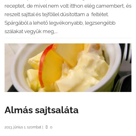
receptet, de mivel nem volt itthon elég camembert, és
reszelt sajttal és tejföllel dúsítottam a feltétet.
Spárgából a lehető legvékonyabb, legzsengébb
szálakat vegyük meg,...
Almás sajtsaláta
2013. június 1. szombat
|
0