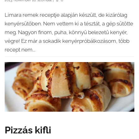
2013. november 16. szombat
|
0
Limara remek receptje alapján készült, de kizárólag
kenyérsütőben. Nem vettem ki a tésztát, a gép sütötte
meg. Nagyon finom, puha, könnyű belezetű kenyér,
végre! Ez már a sokadik kenyérpróbálkozásom, több
recept nem...
Pizzás kifli