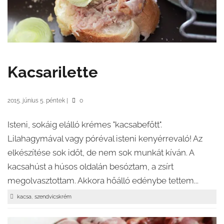
Kacsarilette
2015. június 5. péntek
|
0
Isteni, sokáig elálló krémes "kacsabefőtt".
Lilahagymával vagy póréval isteni kenyérrevaló! Az
elkészítése sok időt, de nem sok munkát kíván. A
kacsahúst a húsos oldalán besóztam, a zsírt
megolvasztottam. Akkora hőálló edénybe tettem...
,
kacsa
szendvicskrém