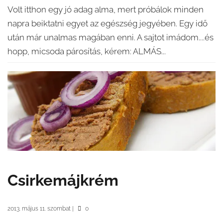
Volt itthon egy jó adag alma, mert próbálok minden
napra beiktatni egyet az egészség jegyében. Egy idő
után már unalmas magában enni. A sajtot imádom....és
hopp, micsoda párosítás, kérem: ALMÁS...
Csirkemájkrém
2013. május 11. szombat
|
0