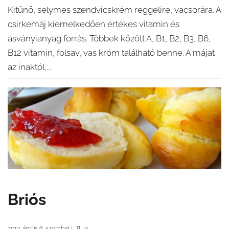
Kitűnő, selymes szendvicskrém reggelire, vacsorára. A
csirkemáj kiemelkedően értékes vitamin és
ásványianyag forrás. Többek között A, B1, B2, B3, B6,
B12 vitamin, folsav, vas króm található benne. A májat
az inaktól,...
Briós
2013. április 6. szombat
|
0