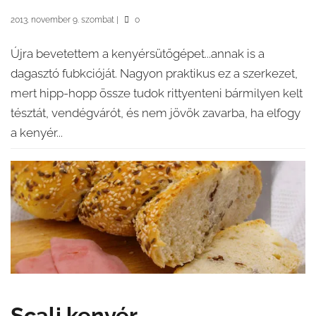
2013. november 9. szombat
|
0
Újra bevetettem a kenyérsütőgépet...annak is a
dagasztó fubkcióját. Nagyon praktikus ez a szerkezet,
mert hipp-hopp össze tudok rittyenteni bármilyen kelt
tésztát, vendégvárót, és nem jövök zavarba, ha elfogy
a kenyér...
Scali kenyér