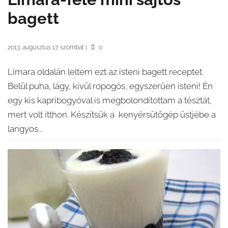
bagett
2013. augusztus 17. szombat
|
0
Limara oldalán leltem ezt az isteni bagett receptet.
Belül puha, lágy, kívül ropogós, egyszerűen isteni! Én
egy kis kapribogyóval is megbolondítottam a tésztát,
mert volt itthon. Készítsük a kenyérsütőgép üstjébe a
langyos...