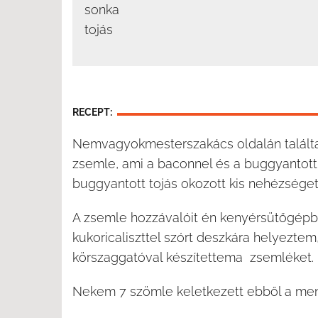
sonka
tojás
RECEPT:
Nemvagyokmesterszakács oldalán talált
zsemle, ami a baconnel és a buggyantott 
buggyantott tojás okozott kis nehézséget, 
A zsemle hozzávalóit én kenyérsütőgép
kukoricaliszttel szórt deszkára helyezte
körszaggatóval készítettema zsemléket.
Nekem 7 szömle keletkezett ebből a men