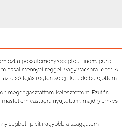
am ezt a péksüteményreceptet. Finom, puha
tojással mennyei reggeli vagy vacsora lehet. A
az első tojás rögtön selejt lett, de belejöttem.
ben megdagasztattam-kelesztettem. Ezután
m, másfél cm vastagra nyújtottam, majd 9 cm-es
nyiségből , picit nagyobb a szaggatóm.