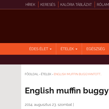
HÍREK
KERESÉS
KALÓRIA TÁBLÁZAT
RÓLAM
ÉDES ÉLET
ÉTELEK
EGÉSZSÉG
FŐOLDAL
›
ÉTELEK
›
ENGLISH MUFFIN BUGGYANTOTT...
English muffin buggy
2014. augusztus 23. szombat
|