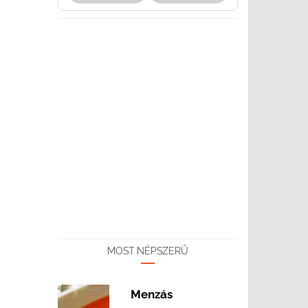
MOST NÉPSZERŰ
Menzás