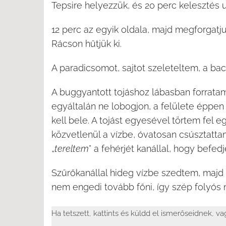
Tepsire helyezzük, és 20 perc kelesztés 
12 perc az egyik oldala, majd megforgatju
Rácson hűtjük ki.
A paradicsomot, sajtot szeleteltem, a baco
A buggyantott tojáshoz lábasban forratam
egyáltalán ne lobogjon, a felülete éppe
kell bele. A tojást egyesével törtem fel e
közvetlenül a vízbe, óvatosan csúsztattam 
„
tereltem
” a fehérjét kanállal, hogy befedj
Szűrőkanállal hideg vízbe szedtem, majd 
nem engedi tovább főni, így szép folyós 
Ha tetszett, kattints és küldd el ismerőseidnek, v