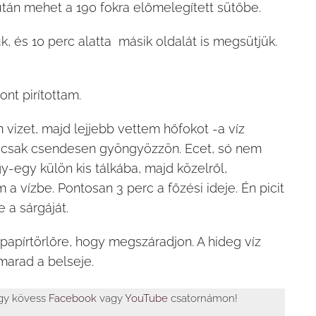
után mehet a 190 fokra előmelegített sütőbe.
k, és 10 perc alatta másik oldalát is megsütjük.
nt pirítottam.
 vizet, majd lejjebb vettem hőfokot -a víz
n csak csendesen gyöngyözzön. Ecet, só nem
gy-egy külön kis tálkába, majd közelről,
a vízbe. Pontosan 3 perc a főzési ideje. Én picit
e a sárgáját.
papírtörlőre, hogy megszáradjon. A hideg víz
marad a belseje.
agy kövess
Facebook
vagy
YouTube
csatornámon!