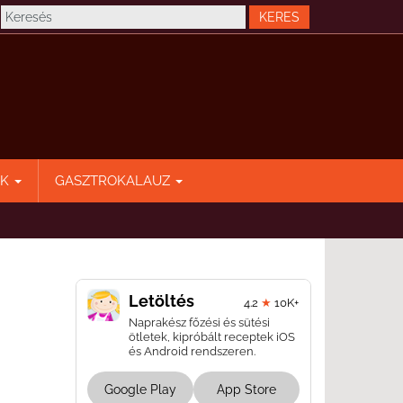
EK
GASZTROKALAUZ
Letöltés
4.2
★
10K+
Naprakész főzési és sütési
ötletek, kipróbált receptek iOS
és Android rendszeren.
Google Play
App Store