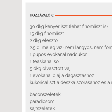
HOZZÁVALÓK:
30 dkg kenyérliszt (lehet finomliszt is)
15 dkg finomliszt
2 dkg élesztő
2,5 dl meleg víz (nem langyos, nem forr
1 púpos evőkanál nádcukor
1 teáskanál só
5 dkg olvasztott vaj
1 evőkanál olaj a dagasztáshoz
kukoricaliszt a deszka szórásához és a
baconszeletek
paradicsom
sajtszeletek