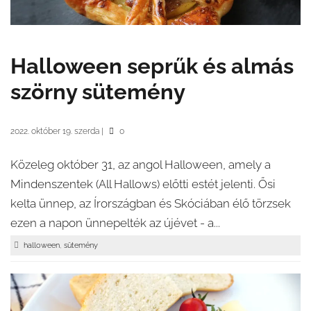
Halloween seprűk és almás
szörny sütemény
2022. október 19. szerda
|
0
Közeleg október 31, az angol Halloween, amely a
Mindenszentek (All Hallows) előtti estét jelenti. Ősi
kelta ünnep, az Írországban és Skóciában élő törzsek
ezen a napon ünnepelték az újévet - a...
,
halloween
sütemény