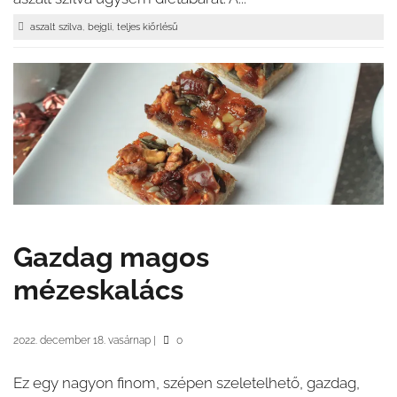
,
,
aszalt szilva
bejgli
teljes kiőrlésű
Gazdag magos
mézeskalács
2022. december 18. vasárnap
|
0
Ez egy nagyon finom, szépen szeletelhető, gazdag,