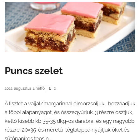
Puncs szelet
2022. augusztus 1. hétfő
|
0
A lisztet a vajjal/margarinnal elmorzsoljuk, hozzáadjuk
a többi alapanyagot, és összegyúrjuk. 3 részre osztjuk,
kettő kisebb kb 35-35 dkg-os darabra, és egy nagyobb
részre. 20×35-ös méretű téglalappá nyújtjuk őket és
sütőpapíros tepsin ...