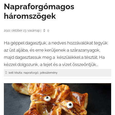
Napraforgómagos
háromszögek
2022. október 23. vasárnap
|
0
Ha géppel dagasztjuk, a nedves hozzávalókat tegyük
az üst aljába, és erre kerüljenek a szárazanyagok,
majd dagasztassuk meg a készülékkel a tésztát. Ha
kézzel dolgozunk, a tejet és a vizet összeöntjük...
,
,
kelt tészta
napraforgó
péksütemény