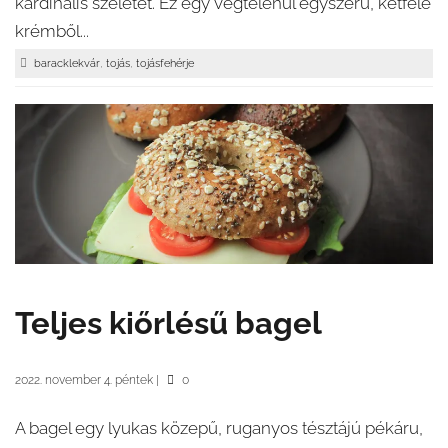
kardinális szeletet. Ez egy végtelenül egyszerű, kétféle
krémből...
,
,
baracklekvár
tojás
tojásfehérje
Teljes kiőrlésű bagel
2022. november 4. péntek
|
0
A bagel egy lyukas közepű, ruganyos tésztájú pékáru,