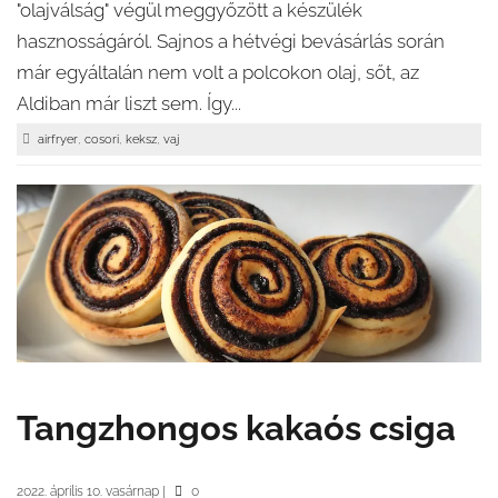
"olajválság" végül meggyőzött a készülék
hasznosságáról. Sajnos a hétvégi bevásárlás során
már egyáltalán nem volt a polcokon olaj, sőt, az
Aldiban már liszt sem. Így...
,
,
,
airfryer
cosori
keksz
vaj
Tangzhongos kakaós csiga
2022. április 10. vasárnap
|
0