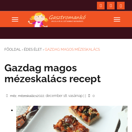
FŐOLDAL
›
ÉDES ÉLET
›
GAZDAG MAGOS MÉZESKALÁCS
Gazdag magos
mézeskalács recept
,
2022. december 18. vasárnap
|
|
0
méz
mézeskalács