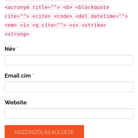
<acronym title=""> <b> <blockquote
cite=""> <cite> <code> <del datetime="">
<em> <i> <q cite=""> <s> <strike>
<strong>
Név
*
Email cím
*
Website