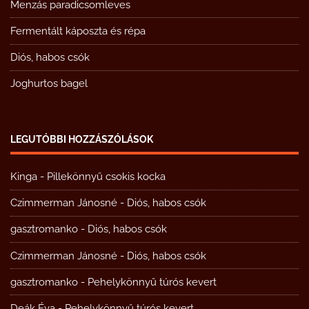
Menzás paradicsomleves
Fermentált káposzta és répa
Diós, habos csók
Joghurtos bagel
LEGUTÓBBI HOZZÁSZÓLÁSOK
Kinga
-
Pillekönnyű csokis kocka
Czimmerman Jánosné
-
Diós, habos csók
gasztromanko
-
Diós, habos csók
Czimmerman Jánosné
-
Diós, habos csók
gasztromanko
-
Pehelykönnyű túrós kevert
Deák Éva
-
Pehelykönnyű túrós kevert