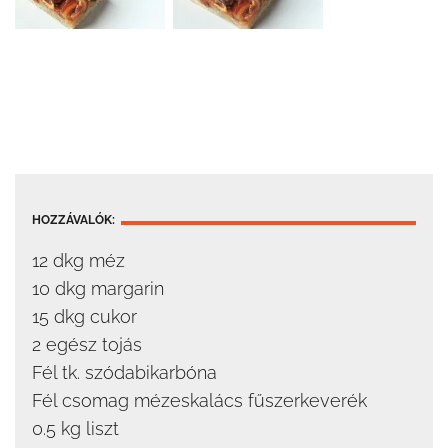
HOZZÁVALÓK:
12 dkg méz
10 dkg margarin
15 dkg cukor
2 egész tojás
Fél tk. szódabikarbóna
Fél csomag mézeskalács fűszerkeverék
0.5 kg liszt