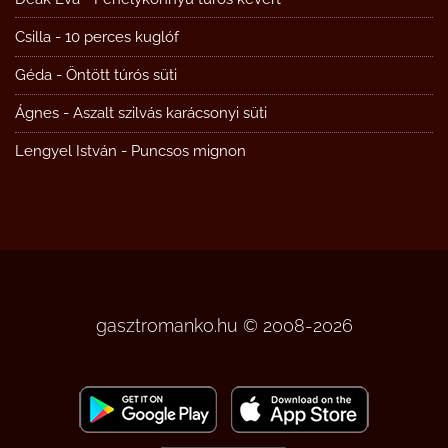
Csilla
-
10 perces kuglóf
Géda
-
Öntött túrós süti
Ágnes
-
Aszalt szilvás karácsonyi süti
Lengyel István
-
Puncsos mignon
gasztromanko.hu © 2008-2026