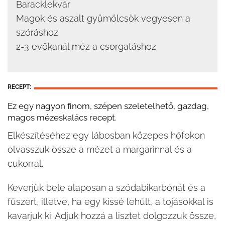
Baracklekvár
Magok és aszalt gyümölcsök vegyesen a
szóráshoz
2-3 evőkanál méz a csorgatáshoz
RECEPT:
Ez egy nagyon finom, szépen szeletelhető, gazdag,
magos mézeskalács recept.
Elkészítéséhez egy lábosban közepes hőfokon
olvasszuk össze a mézet a margarinnal és a
cukorral.
Keverjük bele alaposan a szódabikarbónát és a
fűszert, illetve, ha egy kissé lehűlt, a tojásokkal is
kavarjuk ki. Adjuk hozzá a lisztet dolgozzuk össze,