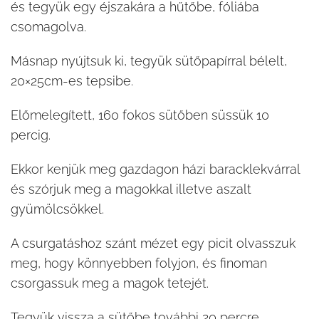
és tegyük egy éjszakára a hűtőbe, fóliába
csomagolva.
Másnap nyújtsuk ki, tegyük sütőpapírral bélelt,
20×25cm-es tepsibe.
Előmelegített, 160 fokos sütőben süssük 10
percig.
Ekkor kenjük meg gazdagon házi baracklekvárral
és szórjuk meg a magokkal illetve aszalt
gyümölcsökkel.
A csurgatáshoz szánt mézet egy picit olvasszuk
meg, hogy könnyebben folyjon, és finoman
csorgassuk meg a magok tetejét.
Tegyük vissza a sütőbe további 20 percre.