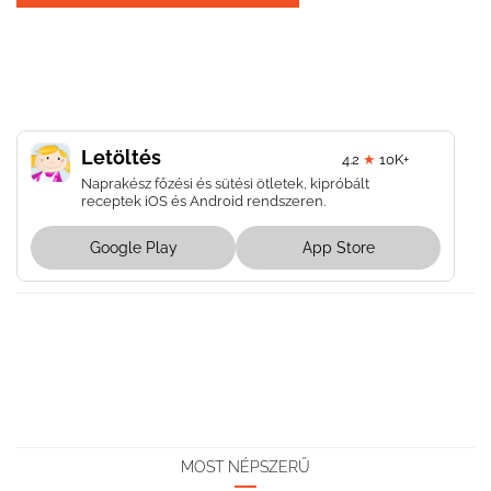
Letöltés
4.2
★
10K+
Naprakész főzési és sütési ötletek, kipróbált
receptek iOS és Android rendszeren.
Google Play
App Store
MOST NÉPSZERŰ