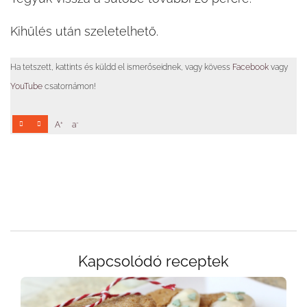
Kihűlés után szeletelhető.
Ha tetszett, kattints és küldd el ismerőseidnek, vagy kövess
Facebook
vagy
YouTube
csatornámon!
+
-
A
a
Kapcsolódó receptek