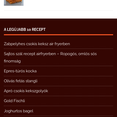
A LEGÚJABB 10 RECEPT
Zabpelyhes csokis keksz air fryerben
Sajtos szál recept airfryerben – Ropogós, omlós sós
finomság
Epres-túrós kocka
Olívás fetás stangli
Apró csokis kekszgolyók
Gold Fischli
Joghurtos bagel