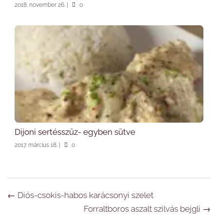
2018. november 26.
|
0
Dijoni sertésszűz- egyben sütve
2017. március 18.
|
0
Navigáció
←
Diós-csokis-habos karácsonyi szelet
Forraltboros aszalt szilvás bejgli
→