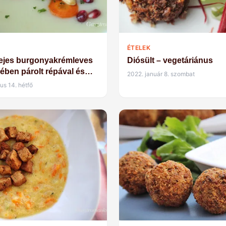
ÉTELEK
ejes burgonyakrémleves
Diósült – vegetáriánus
ében párolt répával és
2022. január 8. szombat
mával
us 14. hétfő