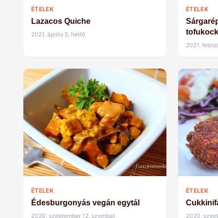
ÉTELEK
ÉTELEK
Lazacos Quiche
Sárgarép
tofukock
2021. április 5. hétfő
2021. febru
ÉTELEK
ÉTELEK
Édesburgonyás vegán egytál
Cukkinif
2020. szeptember 12. szombat
2020. szep