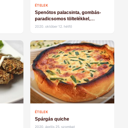
ÉTELEK
Spenótos palacsinta, gombás-
paradicsomos töltelékkel,
kéksajtmártással
2020. október 12. hétfő
ÉTELEK
Spárgás quiche
2020. április 25. szombat