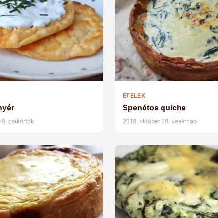
ÉTELEK
nyér
Spenótos quiche
 9. csütörtök
2018. október 28. vasárnap