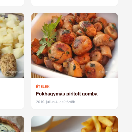
ÉTELEK
Fokhagymás pirított gomba
2019. július 4. csütörtök