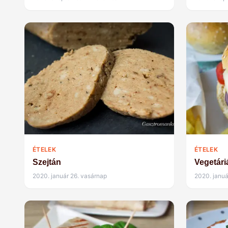
ÉTELEK
ÉTELEK
Szejtán
Vegetár
2020. január 26. vasárnap
2020. januá