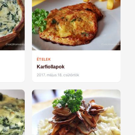
ÉTELEK
Karfiollapok
2017. május 18. csütörtök