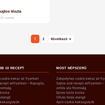
ajtos tészta
 23. szerda
1
2
Következő →
BB 10 RECEPT
MOST NÉPSZERŰ
csokis keksz air fryerben
Zabpelyhes csokis keksz air fr
recept airfryerben – Ropogós,
Sajtos szál recept airfryerben 
inomság
omlós sós finomság
 kocka
Epres-túrós kocka
 stangli
Olívás fetás stangli
 kekszgolyók
Apró csokis kekszgolyók