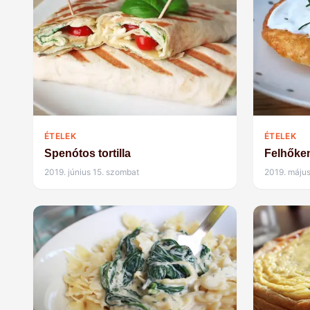
ÉTELEK
ÉTELEK
Spenótos tortilla
Felhőke
2019. június 15. szombat
2019. május