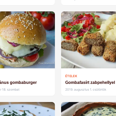
ÉTELEK
iánus gombaburger
Gombafasírt zabpehellyel
r 18. szombat
2019. augusztus 1. csütörtök