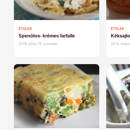
ÉTELEK
ÉTELEK
Spenótos- krémes farfalle
Kéksajt
2016. július 16. szombat
2015. május