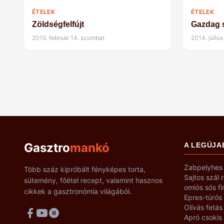
ÉTELEK
ÉTELEK
Zöldségfelfújt
Gazdag s
2015. február 14. szombat
2014. július
Gasztro
mankó
A LEGÚJA
Zabpelyhes 
Több száz kipróbált fényképes torta,
Sajtos szál 
sütemény, főétel recept, valamint hasznos
omlós sós f
cikkek a gasztronómia világából.
Epres-túrós
Olívás fetás
Apró csokis