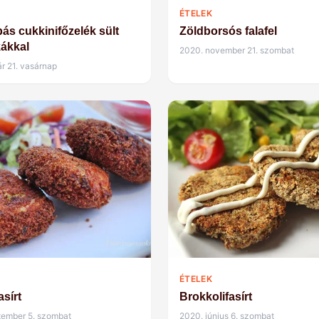
ÉTELEK
ás cukkinifőzelék sült
Zöldborsós falafel
ákkal
2020. november 21. szombat
ár 21. vasárnap
ÉTELEK
asírt
Brokkolifasírt
tember 5. szombat
2020. június 6. szombat