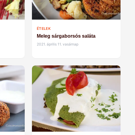
ÉTELEK
Meleg sárgaborsós saláta
2021. április 11. vasárnap