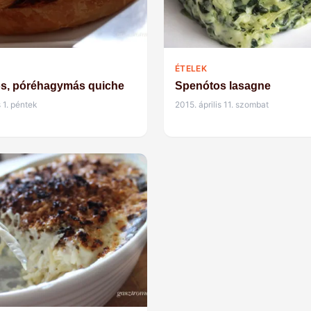
ÉTELEK
os, póréhagymás quiche
Spenótos lasagne
 1. péntek
2015. április 11. szombat