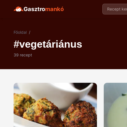
Gasztro
mankó
Recept ker
Főoldal
/
#vegetáriánus
39 recept