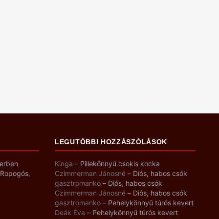
LEGUTÓBBI HOZZÁSZÓLÁSOK
yerben
Kinga
–
Pillekönnyű csokis kocka
– Ropogós,
Czimmerman Jánosné
–
Diós, habos csók
gasztromanko
–
Diós, habos csók
Czimmerman Jánosné
–
Diós, habos csók
gasztromanko
–
Pehelykönnyű túrós kevert
Deák Éva
–
Pehelykönnyű túrós kevert