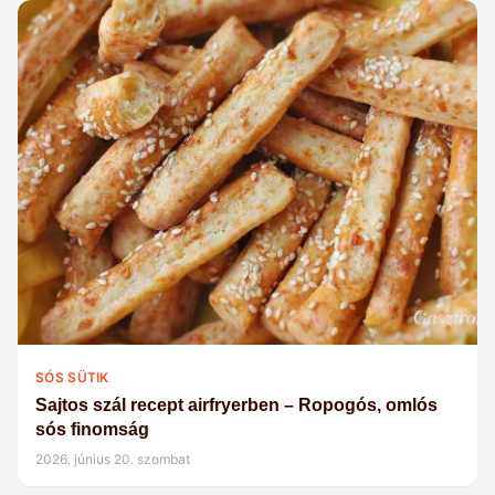
SÓS SÜTIK
Sajtos szál recept airfryerben – Ropogós, omlós
sós finomság
2026. június 20. szombat