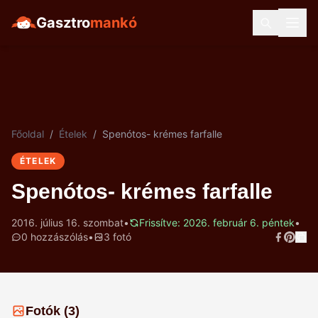
Gasztro
mankó
Főoldal
/
Ételek
/
Spenótos- krémes farfalle
ÉTELEK
Spenótos- krémes farfalle
2016. július 16. szombat
•
Frissítve: 2026. február 6. péntek
•
0 hozzászólás
•
3 fotó
Fotók (3)