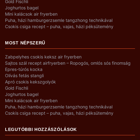
Gold Fischli
Joghurtos bagel
Mini kalácsok air fryerben
Puha, házi hamburgerzsemle tangzhong technikával
Csokis csiga recept – puha, vajas, házi péksütemény
MOST NÉPSZERŰ
Zabpelyhes csokis keksz air fryerben
Sajtos szál recept airfryerben – Ropogós, omlós sós finomság
Epres-túrós kocka
Olívás fetás stangli
Apró csokis kekszgolyók
Gold Fischli
Joghurtos bagel
Mini kalácsok air fryerben
Puha, házi hamburgerzsemle tangzhong technikával
Csokis csiga recept – puha, vajas, házi péksütemény
LEGUTÓBBI HOZZÁSZÓLÁSOK