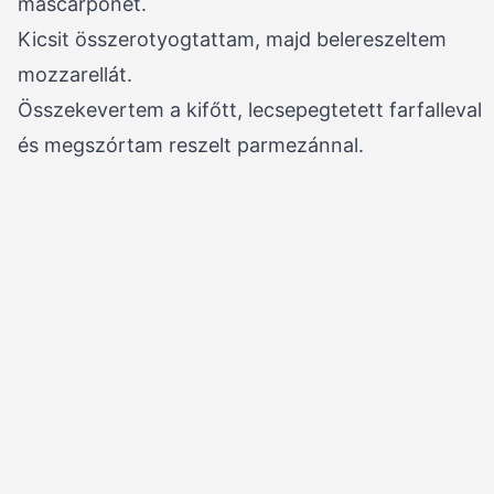
mascarponet.
Kicsit összerotyogtattam, majd belereszeltem
mozzarellát.
Összekevertem a kifőtt, lecsepegtetett farfalleval
és megszórtam reszelt parmezánnal.