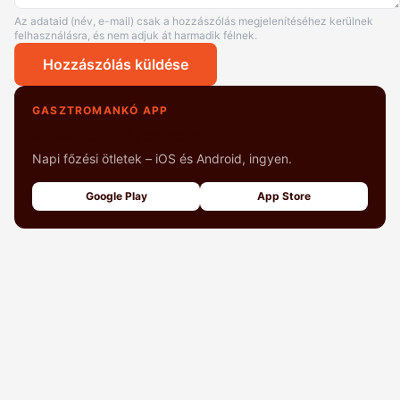
Az adataid (név, e-mail) csak a hozzászólás megjelenítéséhez kerülnek
felhasználásra, és nem adjuk át harmadik félnek.
Hozzászólás küldése
GASZTROMANKÓ APP
+1000 fényképes recept
Napi főzési ötletek – iOS és Android, ingyen.
Google Play
App Store