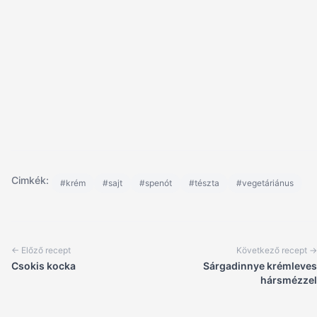
Cimkék:
#krém
#sajt
#spenót
#tészta
#vegetáriánus
← Előző recept
Következő recept →
Csokis kocka
Sárgadinnye krémleves
hársmézzel