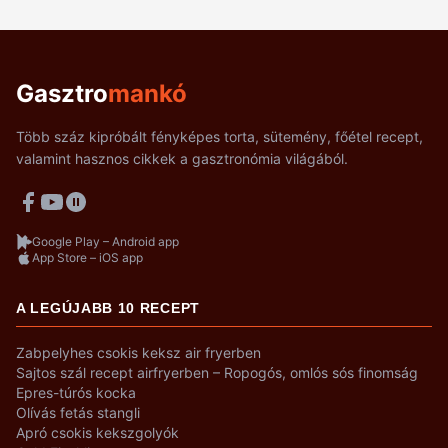
Gasztro
mankó
Több száz kipróbált fényképes torta, sütemény, főétel recept,
valamint hasznos cikkek a gasztronómia világából.
Google Play – Android app
App Store – iOS app
A LEGÚJABB 10 RECEPT
Zabpelyhes csokis keksz air fryerben
Sajtos szál recept airfryerben – Ropogós, omlós sós finomság
Epres-túrós kocka
Olívás fetás stangli
Apró csokis kekszgolyók