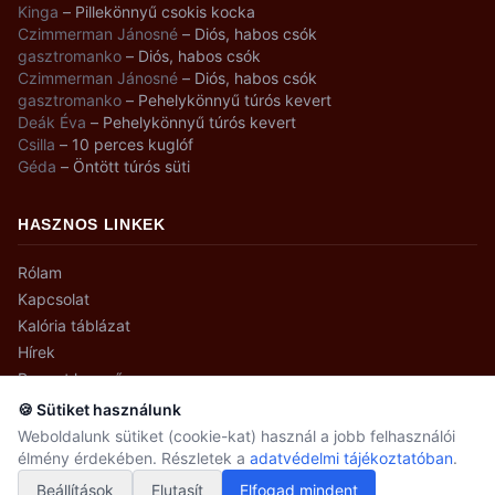
Kinga
–
Pillekönnyű csokis kocka
Czimmerman Jánosné
–
Diós, habos csók
gasztromanko
–
Diós, habos csók
Czimmerman Jánosné
–
Diós, habos csók
gasztromanko
–
Pehelykönnyű túrós kevert
Deák Éva
–
Pehelykönnyű túrós kevert
Csilla
–
10 perces kuglóf
Géda
–
Öntött túrós süti
HASZNOS LINKEK
Rólam
Kapcsolat
Kalória táblázat
Hírek
Recept kereső
🍪 Sütiket használunk
Weboldalunk sütiket (cookie-kat) használ a jobb felhasználói
élmény érdekében. Részletek a
adatvédelmi tájékoztatóban
.
© 2008–2026 gasztromanko.hu · Minden jog fenntartva.
Adatvédelmi beállítások
Adatvédelem
Beállítások
Elutasít
Elfogad mindent