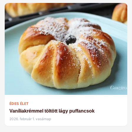
ÉDES ÉLET
Vaníliakrémmel töltött lágy puffancsok
2026. február 1. vasárnap