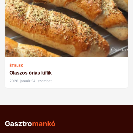
ÉTELEK
Olaszos óriás kiflik
2026. január 24. szombat
Gasztro
mankó