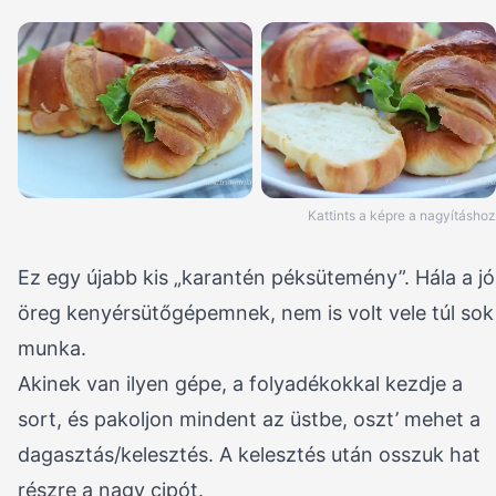
Kattints a képre a nagyításhoz
Ez egy újabb kis „karantén péksütemény”. Hála a jó
öreg kenyérsütőgépemnek, nem is volt vele túl sok
munka.
Akinek van ilyen gépe, a folyadékokkal kezdje a
sort, és pakoljon mindent az üstbe, oszt’ mehet a
dagasztás/kelesztés. A kelesztés után osszuk hat
részre a nagy cipót.