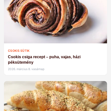
CSOKIS SÜTIK
Csokis csiga recept – puha, vajas, házi
péksütemény
2026. március 8. vasárnap