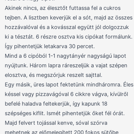
Akinek nincs, az élesztőt futtassa fel a cukros
tejben. A lisztben keverjük el a sót, majd az összes
hozzávalóval és a kovásszal együtt jól dolgozzuk
ki a tésztát. 6 részre osztva kis cipókat formálunk.
Így pihentetjük letakarva 30 percet.
Mind a 6 cipóból 1-1 nagytányér nagyságú lapot
nyújtunk. Három lapra ráreszeljük a vajat szépen
elosztva, és megszórjuk reszelt sajttal.
Egy másik, üres lapot fektetünk mindháromra. Éles
késsel vagy pizzavágóval 6 cikkre vágva, kívülről
befelé haladva feltekerjük, így kapunk 18
szépséges kiflit. Ismét pihentetjük őket fél órát.
Majd felvert tojással kenve, sóval szórva
mehetnek az előmelegített 200 fokos sütőbe