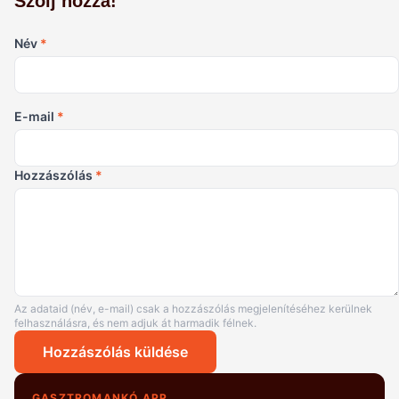
Szólj hozzá!
Név
*
E-mail
*
Hozzászólás
*
Az adataid (név, e-mail) csak a hozzászólás megjelenítéséhez kerülnek
felhasználásra, és nem adjuk át harmadik félnek.
Hozzászólás küldése
GASZTROMANKÓ APP