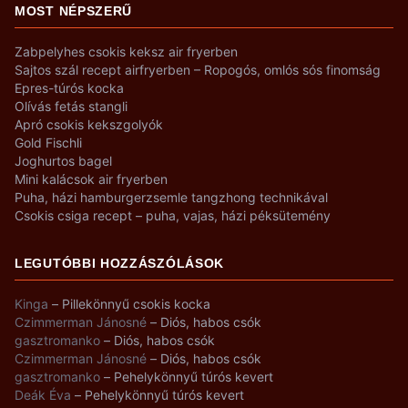
MOST NÉPSZERŰ
Zabpelyhes csokis keksz air fryerben
Sajtos szál recept airfryerben – Ropogós, omlós sós finomság
Epres-túrós kocka
Olívás fetás stangli
Apró csokis kekszgolyók
Gold Fischli
Joghurtos bagel
Mini kalácsok air fryerben
Puha, házi hamburgerzsemle tangzhong technikával
Csokis csiga recept – puha, vajas, házi péksütemény
LEGUTÓBBI HOZZÁSZÓLÁSOK
Kinga
–
Pillekönnyű csokis kocka
Czimmerman Jánosné
–
Diós, habos csók
gasztromanko
–
Diós, habos csók
Czimmerman Jánosné
–
Diós, habos csók
gasztromanko
–
Pehelykönnyű túrós kevert
Deák Éva
–
Pehelykönnyű túrós kevert