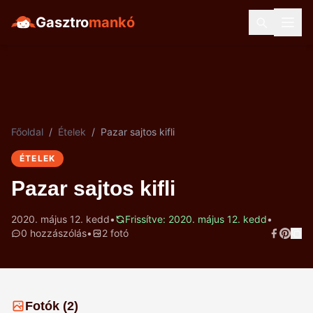
Gasztro
mankó
Főoldal
/
Ételek
/
Pazar sajtos kifli
ÉTELEK
Pazar sajtos kifli
2020. május 12. kedd
•
Frissítve: 2020. május 12. kedd
•
0 hozzászólás
•
2 fotó
Fotók (2)