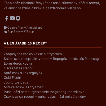
Több száz kipróbált fényképes torta, sütemény, főétel recept,
valamint hasznos cikkek a gasztronómia világából.
Google Play – Android app
App Store – iOS app
A LEGÚJABB 10 RECEPT
Zabpelyhes csokis keksz air fryerben
Sajtos szál recept airfryerben – Ropogós, omlós sós finomság
Epres-túrós kocka
Olívás fetás stangli
Apró csokis kekszgolyók
Gold Fischli
Joghurtos bagel
Mini kalácsok air fryerben
Puha, házi hamburgerzsemle tangzhong technikával
Csokis csiga recept – puha, vajas, házi péksütemény