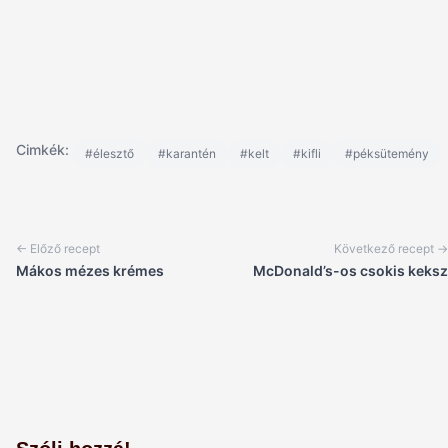
Cimkék:
#élesztő
#karantén
#kelt
#kifli
#péksütemény
← Előző recept
Következő recept →
Mákos mézes krémes
McDonald’s-os csokis keksz