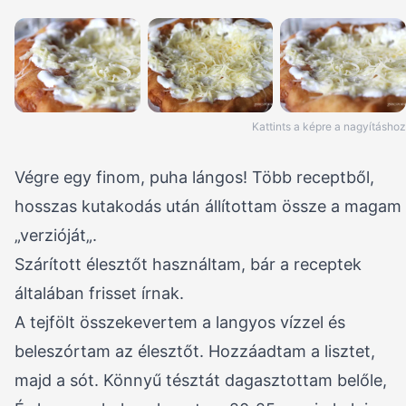
Kattints a képre a nagyításhoz
Végre egy finom, puha lángos! Több receptből,
hosszas kutakodás után állítottam össze a magam
„verzióját„.
Szárított élesztőt használtam, bár a receptek
általában frisset írnak.
A tejfölt összekevertem a langyos vízzel és
beleszórtam az élesztőt. Hozzáadtam a lisztet,
majd a sót. Könnyű tésztát dagasztottam belőle,