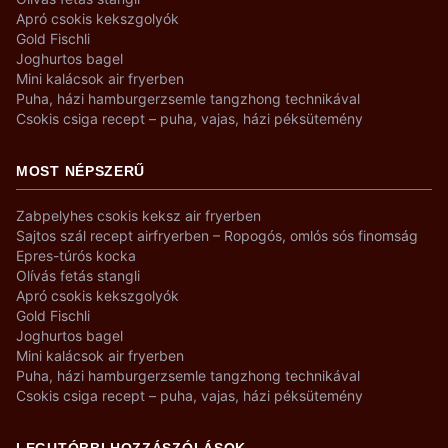
Apró csokis kekszgolyók
Gold Fischli
Joghurtos bagel
Mini kalácsok air fryerben
Puha, házi hamburgerzsemle tangzhong technikával
Csokis csiga recept – puha, vajas, házi péksütemény
MOST NÉPSZERŰ
Zabpelyhes csokis keksz air fryerben
Sajtos szál recept airfryerben – Ropogós, omlós sós finomság
Epres-túrós kocka
Olívás fetás stangli
Apró csokis kekszgolyók
Gold Fischli
Joghurtos bagel
Mini kalácsok air fryerben
Puha, házi hamburgerzsemle tangzhong technikával
Csokis csiga recept – puha, vajas, házi péksütemény
LEGUTÓBBI HOZZÁSZÓLÁSOK