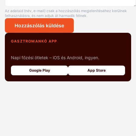
Az adataid (név, e-mail) csak a hozzászólás megjelenítéséhez kerülnek
felhasználásra, és nem adjuk át harmadik félnek.
Hozzászólás küldése
GASZTROMANKÓ APP
+1000 fényképes recept
Napi főzési ötletek – iOS és Android, ingyen.
Google Play
App Store