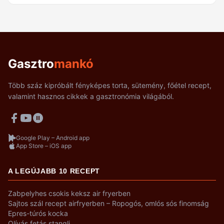
Gasztro
mankó
Több száz kipróbált fényképes torta, sütemény, főétel recept,
valamint hasznos cikkek a gasztronómia világából.
Google Play – Android app
App Store – iOS app
A LEGÚJABB 10 RECEPT
Zabpelyhes csokis keksz air fryerben
Sajtos szál recept airfryerben – Ropogós, omlós sós finomság
Epres-túrós kocka
Olívás fetás stangli