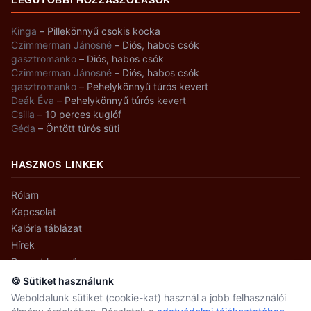
Kinga
–
Pillekönnyű csokis kocka
Czimmerman Jánosné
–
Diós, habos csók
gasztromanko
–
Diós, habos csók
Czimmerman Jánosné
–
Diós, habos csók
gasztromanko
–
Pehelykönnyű túrós kevert
Deák Éva
–
Pehelykönnyű túrós kevert
Csilla
–
10 perces kuglóf
Géda
–
Öntött túrós süti
HASZNOS LINKEK
Rólam
Kapcsolat
Kalória táblázat
Hírek
Recept kereső
🍪 Sütiket használunk
Weboldalunk sütiket (cookie-kat) használ a jobb felhasználói