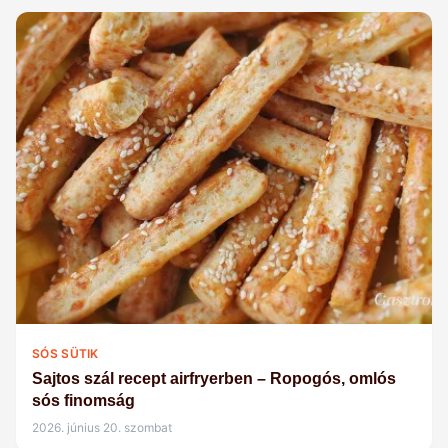
SÓS SÜTIK
Sajtos szál recept airfryerben – Ropogós, omlós
sós finomság
2026. június 20. szombat