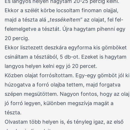
És langyos helyen hagytam 20-25 percig kelni.
Ekkor a szélét körbe locsoltam finoman olajjal,
majd a tészta alá „
tessékeltem
” az olajat, fel fel-
felemelgetve a tésztát. Újra hagytam pihenni egy
20 percig.
Ekkor lisztezett deszkára egyforma kis gömböket
csináltam a tésztából, 5 db-ot. Ezeket is hagytam
langyos helyen kelni egy jó 20 percet.
Közben olajat forrósítottam. Egy-egy gömböt jól ki
húzogatva a forró olajba tettem, majd forgatva
szépen megsütöttem. Nagyon fontos, hogy az olaj
jó forró legyen, különben megszívja magát a
tészta.
Olvastam több helyen is, és tényleg igaz, az első