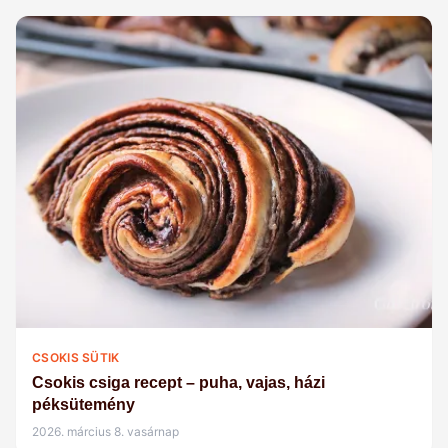
CSOKIS SÜTIK
Csokis csiga recept – puha, vajas, házi
péksütemény
2026. március 8. vasárnap