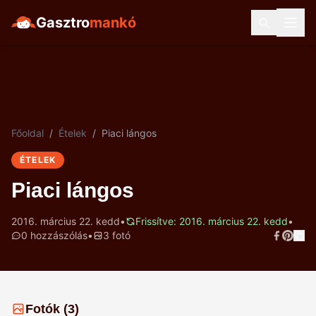
Gasztro
mankó
Főoldal
/
Ételek
/
Piaci lángos
ÉTELEK
Piaci lángos
2016. március 22. kedd
•
Frissítve: 2016. március 22. kedd
•
0 hozzászólás
•
3 fotó
Fotók (3)