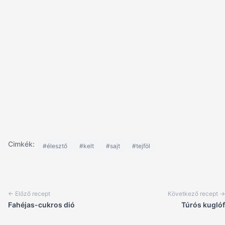
Cimkék:
#élesztő
#kelt
#sajt
#tejföl
← Előző recept
Következő recept →
Fahéjas-cukros dió
Túrós kuglóf