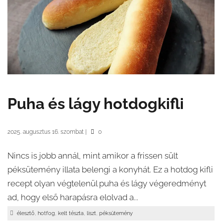
Puha és lágy hotdogkifli
2025. augusztus 16. szombat
|
0
Nincs is jobb annál, mint amikor a frissen sült
péksütemény illata belengi a konyhát. Ez a hotdog kifli
recept olyan végtelenül puha és lágy végeredményt
ad, hogy első harapásra elolvad a...
,
,
,
,
élesztő
hotfog
kelt tészta
liszt
péksütemény