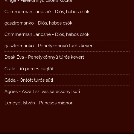
Kinga
-
Pillekönnyű csokis kocka
Czimmerman Jánosné
-
Diós, habos csók
gasztromanko
-
Diós, habos csók
Czimmerman Jánosné
-
Diós, habos csók
gasztromanko
-
Pehelykönnyű túrós kevert
Deák Éva
-
Pehelykönnyű túrós kevert
Csilla
-
10 perces kuglóf
Géda
-
Öntött túrós süti
Ágnes
-
Aszalt szilvás karácsonyi süti
Lengyel István
-
Puncsos mignon