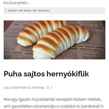
kívül enyhén...
,
,
,
élesztő
kelt tészta
kifli
szendvics
Puha sajtos hernyókiflik
2024. szeptember 22. vasárnap
|
0
Ma egy igazán ínycsiklandó receptet hoztam nektek,
ami garantáltan elvarázsolja a családot és barátokat! A