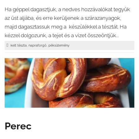
Ha géppel dagasztjuk, a nedves hozzávalókat tegyük
az üst aljába, és erre kerüljenek a szárazanyagok,
majd dagasztassuk meg a készülékkel a tésztát. Ha
kézzel dolgozunk, a tejet és a vizet összeöntjük...
,
,
kelt tészta
napraforgó
péksütemény
Perec