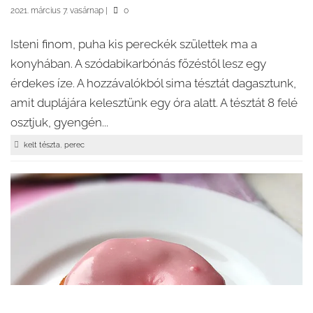
2021. március 7. vasárnap
|
0
Isteni finom, puha kis pereckék születtek ma a
konyhában. A szódabikarbónás főzéstől lesz egy
érdekes íze. A hozzávalókból sima tésztát dagasztunk,
amit duplájára kelesztünk egy óra alatt. A tésztát 8 felé
osztjuk, gyengén...
,
kelt tészta
perec