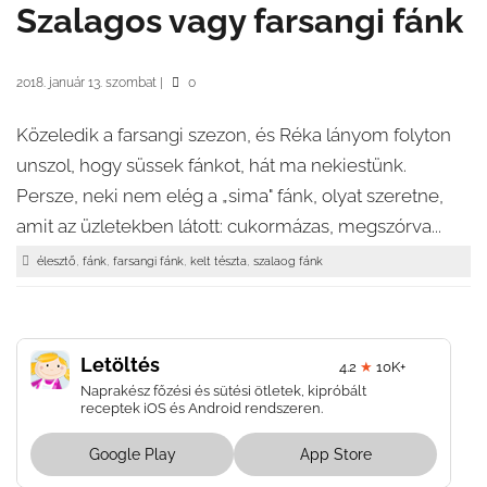
Szalagos vagy farsangi fánk
2018. január 13. szombat
|
0
Közeledik a farsangi szezon, és Réka lányom folyton
unszol, hogy süssek fánkot, hát ma nekiestünk.
Persze, neki nem elég a „sima" fánk, olyat szeretne,
amit az üzletekben látott: cukormázas, megszórva...
,
,
,
,
élesztő
fánk
farsangi fánk
kelt tészta
szalaog fánk
Letöltés
4.2
★
10K+
Naprakész főzési és sütési ötletek, kipróbált
receptek iOS és Android rendszeren.
Google Play
App Store