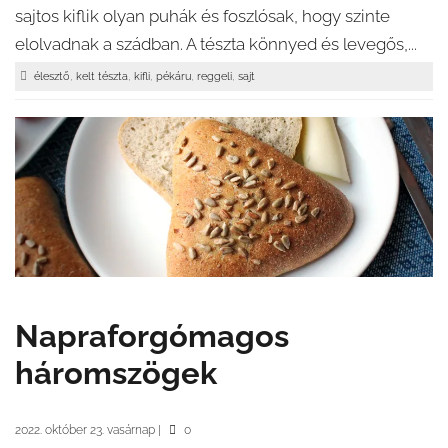
sajtos kiflik olyan puhák és foszlósak, hogy szinte
elolvadnak a szádban. A tészta könnyed és levegős,...
,
,
,
,
,
élesztő
kelt tészta
kifli
pékáru
reggeli
sajt
Napraforgómagos
háromszögek
2022. október 23. vasárnap
|
0