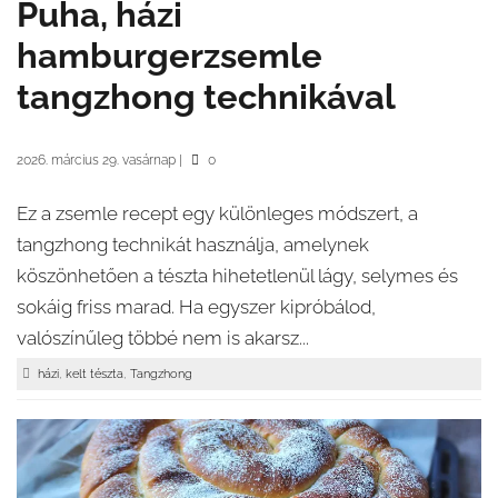
Puha, házi
hamburgerzsemle
tangzhong technikával
2026. március 29. vasárnap
|
0
Ez a zsemle recept egy különleges módszert, a
tangzhong technikát használja, amelynek
köszönhetően a tészta hihetetlenül lágy, selymes és
sokáig friss marad. Ha egyszer kipróbálod,
valószínűleg többé nem is akarsz...
,
,
házi
kelt tészta
Tangzhong