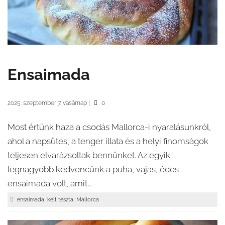
Ensaimada
2025. szeptember 7. vasárnap
|
0
Most értünk haza a csodás Mallorca-i nyaralásunkról,
ahol a napsütés, a tenger illata és a helyi finomságok
teljesen elvarázsoltak bennünket. Az egyik
legnagyobb kedvencünk a puha, vajas, édes
ensaimada volt, amit...
,
,
ensaimada
kelt tészta
Mallorca