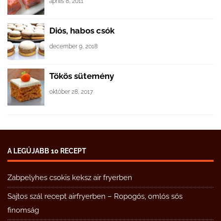
április 8, 2011
Diós, habos csók
december 9, 2018
Tökös sütemény
október 28, 2017
A LEGÚJABB 10 RECEPT
Zabpelyhes csokis keksz air fryerben
Sajtos szál recept airfryerben – Ropogós, omlós sós
finomság