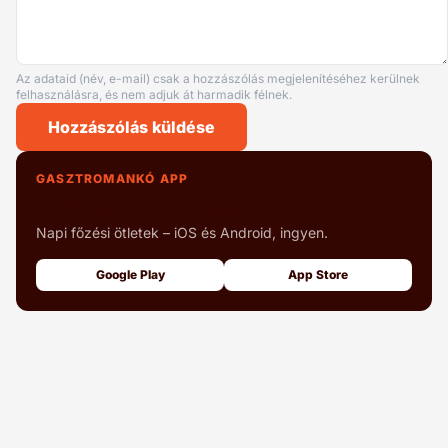
Az adataid (név, e-mail) csak a hozzászólás megjelenítéséhez kerülnek
felhasználásra, és nem adjuk át harmadik félnek.
Hozzászólás küldése
GASZTROMANKÓ APP
+1000 fényképes recept
Napi főzési ötletek – iOS és Android, ingyen.
Google Play
App Store