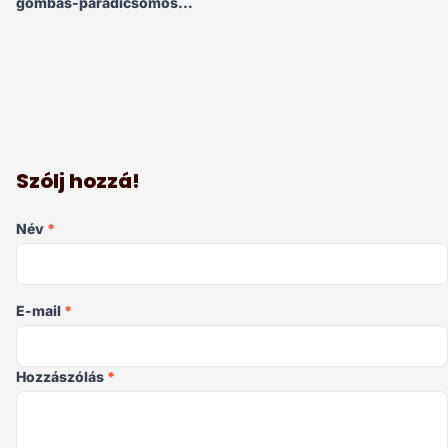
gombás-paradicsomos
töltelékkel, kéksajtmártással
Szólj hozzá!
Név
*
E-mail
*
Hozzászólás
*