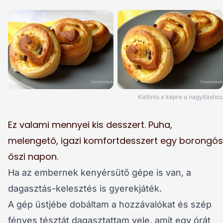
Kattints a képre a nagyításhoz
Ez valami mennyei kis desszert. Puha,
melengető, igazi komfortdesszert egy borongós
őszi napon.
Ha az embernek kenyérsütő gépe is van, a
dagasztás-kelesztés is gyerekjáték.
A gép üstjébe dobáltam a hozzávalókat és szép
fényes tésztát dagasztattam vele, amit egy órát