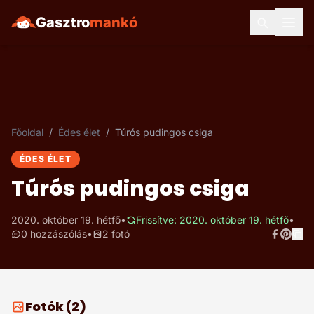
Gasztro
mankó
Főoldal
/
Édes élet
/
Túrós pudingos csiga
ÉDES ÉLET
Túrós pudingos csiga
2020. október 19. hétfő
•
Frissítve: 2020. október 19. hétfő
•
0 hozzászólás
•
2 fotó
Fotók (2)