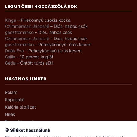
LEGUTÓBBI HOZZÁSZÓLÁSOK
Kinga
–
Pillekönnyű csokis kocka
Czimmerman Jánosné
–
Diós, habos csók
gasztromanko
–
Diós, habos csók
Czimmerman Jánosné
–
Diós, habos csók
gasztromanko
–
Pehelykönnyű túrós kevert
Deák Éva
–
Pehelykönnyű túrós kevert
Csilla
–
10 perces kuglóf
Géda
–
Öntött túrós süti
HASZNOS LINKEK
Rólam
Kapcsolat
Kalória táblázat
Hírek
Recept kereső
🍪 Sütiket használunk