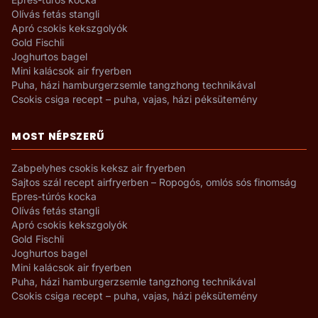
Olívás fetás stangli
Apró csokis kekszgolyók
Gold Fischli
Joghurtos bagel
Mini kalácsok air fryerben
Puha, házi hamburgerzsemle tangzhong technikával
Csokis csiga recept – puha, vajas, házi péksütemény
MOST NÉPSZERŰ
Zabpelyhes csokis keksz air fryerben
Sajtos szál recept airfryerben – Ropogós, omlós sós finomság
Epres-túrós kocka
Olívás fetás stangli
Apró csokis kekszgolyók
Gold Fischli
Joghurtos bagel
Mini kalácsok air fryerben
Puha, házi hamburgerzsemle tangzhong technikával
Csokis csiga recept – puha, vajas, házi péksütemény