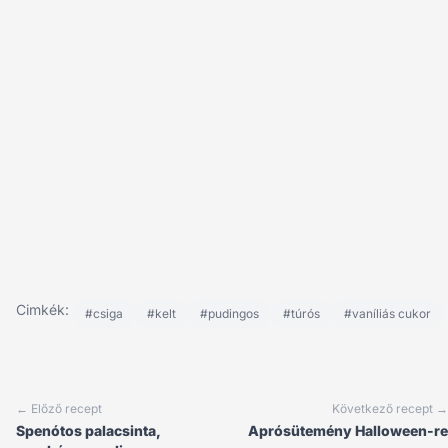
Cimkék:
#csiga
#kelt
#pudingos
#túrós
#vaníliás cukor
← Előző recept
Következő recept →
Spenótos palacsinta,
Aprósütemény Halloween-re