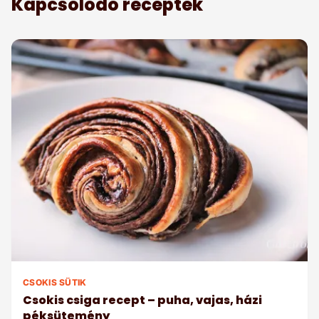
Kapcsolódó receptek
CSOKIS SÜTIK
Csokis csiga recept – puha, vajas, házi
péksütemény