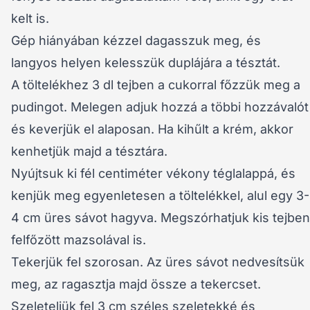
kelt is.
Gép hiányában kézzel dagasszuk meg, és
langyos helyen kelesszük duplájára a tésztát.
A töltelékhez 3 dl tejben a cukorral főzzük meg a
pudingot. Melegen adjuk hozzá a többi hozzávalót
és keverjük el alaposan. Ha kihűlt a krém, akkor
kenhetjük majd a tésztára.
Nyújtsuk ki fél centiméter vékony téglalappá, és
kenjük meg egyenletesen a töltelékkel, alul egy 3-
4 cm üres sávot hagyva. Megszórhatjuk kis tejben
felfőzött mazsolával is.
Tekerjük fel szorosan. Az üres sávot nedvesítsük
meg, az ragasztja majd össze a tekercset.
Szeleteljük fel 3 cm széles szeletekké és