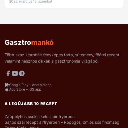
2025. március 15. szombat
Gasztro
mankó
Több száz kipróbált fényképes torta, sütemény, főétel recept,
valamint hasznos cikkek a gasztronómia világából.
Google Play – Android app
App Store – iOS app
A LEGÚJABB 10 RECEPT
Zabpelyhes csokis keksz air fryerben
Sajtos szál recept airfryerben – Ropogós, omlós sós finomság
Epres-túrós kocka