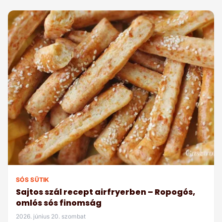
SÓS SÜTIK
Sajtos szál recept airfryerben – Ropogós,
omlós sós finomság
2026. június 20. szombat