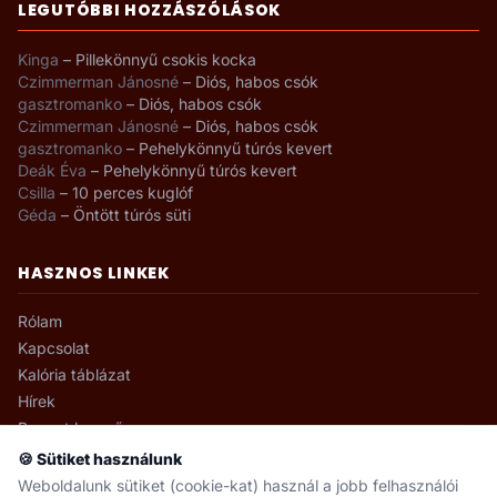
LEGUTÓBBI HOZZÁSZÓLÁSOK
Kinga
–
Pillekönnyű csokis kocka
Czimmerman Jánosné
–
Diós, habos csók
gasztromanko
–
Diós, habos csók
Czimmerman Jánosné
–
Diós, habos csók
gasztromanko
–
Pehelykönnyű túrós kevert
Deák Éva
–
Pehelykönnyű túrós kevert
Csilla
–
10 perces kuglóf
Géda
–
Öntött túrós süti
HASZNOS LINKEK
Rólam
Kapcsolat
Kalória táblázat
Hírek
Recept kereső
🍪 Sütiket használunk
Weboldalunk sütiket (cookie-kat) használ a jobb felhasználói