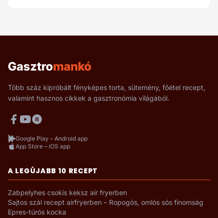
Gasztro
mankó
Több száz kipróbált fényképes torta, sütemény, főétel recept,
valamint hasznos cikkek a gasztronómia világából.
Google Play – Android app
App Store – iOS app
A LEGÚJABB 10 RECEPT
Zabpelyhes csokis keksz air fryerben
Sajtos szál recept airfryerben – Ropogós, omlós sós finomság
Epres-túrós kocka