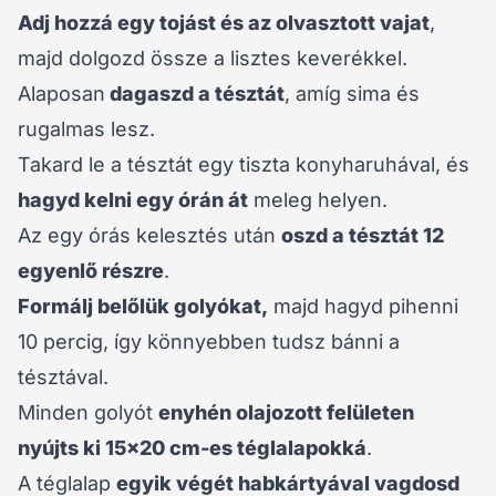
Adj hozzá egy tojást és az olvasztott vajat
,
majd dolgozd össze a lisztes keverékkel.
Alaposan
dagaszd a tésztát
, amíg sima és
rugalmas lesz.
Takard le a tésztát egy tiszta konyharuhával, és
hagyd kelni egy órán át
meleg helyen.
Az egy órás kelesztés után
oszd a tésztát 12
egyenlő részre
.
Formálj belőlük golyókat,
majd hagyd pihenni
10 percig, így könnyebben tudsz bánni a
tésztával.
Minden golyót
enyhén olajozott felületen
nyújts ki 15×20 cm-es téglalapokká
.
A téglalap
egyik végét habkártyával vagdosd