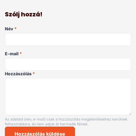
Szólj hozzá!
Név
*
E-mail
*
Hozzászólás
*
Az adataid (név, e-mail) csak a hozzászólás megjelenítéséhez kerülnek
felhasználásra, és nem adjuk át harmadik félnek.
Hozzászólás küldése