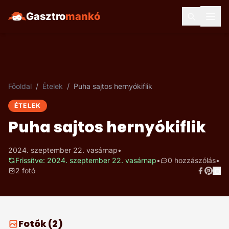
Gasztro
mankó
Főoldal
/
Ételek
/
Puha sajtos hernyókiflik
ÉTELEK
Puha sajtos hernyókiflik
2024. szeptember 22. vasárnap
•
Frissítve: 2024. szeptember 22. vasárnap
•
0 hozzászólás
•
2 fotó
Fotók (2)