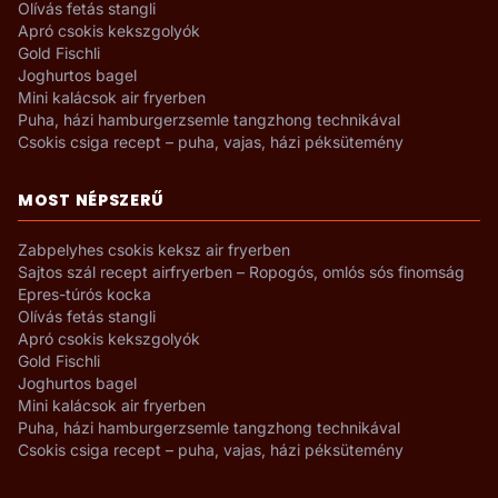
Olívás fetás stangli
Apró csokis kekszgolyók
Gold Fischli
Joghurtos bagel
Mini kalácsok air fryerben
Puha, házi hamburgerzsemle tangzhong technikával
Csokis csiga recept – puha, vajas, házi péksütemény
MOST NÉPSZERŰ
Zabpelyhes csokis keksz air fryerben
Sajtos szál recept airfryerben – Ropogós, omlós sós finomság
Epres-túrós kocka
Olívás fetás stangli
Apró csokis kekszgolyók
Gold Fischli
Joghurtos bagel
Mini kalácsok air fryerben
Puha, házi hamburgerzsemle tangzhong technikával
Csokis csiga recept – puha, vajas, házi péksütemény