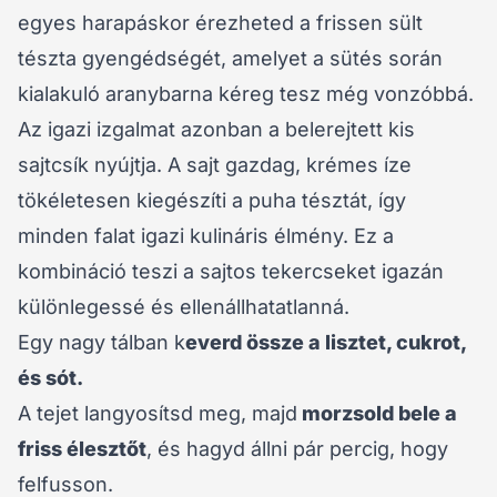
egyes harapáskor érezheted a frissen sült
tészta gyengédségét, amelyet a sütés során
kialakuló aranybarna kéreg tesz még vonzóbbá.
Az igazi izgalmat azonban a belerejtett kis
sajtcsík nyújtja. A sajt gazdag, krémes íze
tökéletesen kiegészíti a puha tésztát, így
minden falat igazi kulináris élmény. Ez a
kombináció teszi a sajtos tekercseket igazán
különlegessé és ellenállhatatlanná.
Egy nagy tálban k
everd össze a lisztet, cukrot,
és sót.
A tejet langyosítsd meg, majd
morzsold bele a
friss élesztőt
, és hagyd állni pár percig, hogy
felfusson.