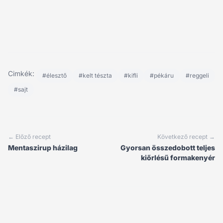
Cimkék:
#élesztő
#kelt tészta
#kifli
#pékáru
#reggeli
#sajt
← Előző recept
Következő recept →
Mentaszirup házilag
Gyorsan összedobott teljes
kiőrlésű formakenyér