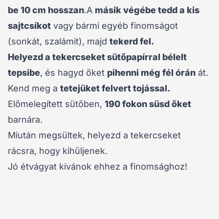
be 10 cm hosszan
.A
másik végébe tedd a kis
sajtcsíkot
vagy bármi egyéb finomságot
(sonkát, szalámit), majd
tekerd fel.
Helyezd a tekercseket sütőpapírral bélelt
tepsibe
, és hagyd őket
pihenni még fél órán
át.
Kend meg a
tetejüket felvert tojással.
Előmelegített sütőben,
190 fokon süsd őket
barnára.
Miután megsültek, helyezd a tekercseket
rácsra, hogy kihűljenek.
Jó étvágyat kívánok ehhez a finomsághoz!