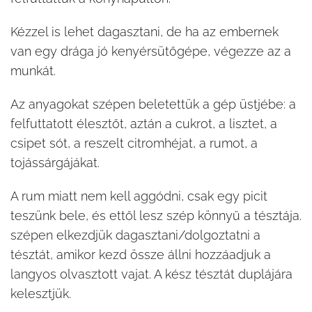
Kézzel is lehet dagasztani, de ha az embernek
van egy drága jó kenyérsütőgépe, végezze az a
munkát.
Az anyagokat szépen beletettük a gép üstjébe: a
felfuttatott élesztőt, aztán a cukrot, a lisztet, a
csipet sót, a reszelt citromhéjat, a rumot, a
tojássárgájákat.
A rum miatt nem kell aggódni, csak egy picit
teszünk bele, és ettől lesz szép könnyű a tésztája.
szépen elkezdjük dagasztani/dolgoztatni a
tésztát, amikor kezd össze állni hozzáadjuk a
langyos olvasztott vajat. A kész tésztát duplájára
kelesztjük.