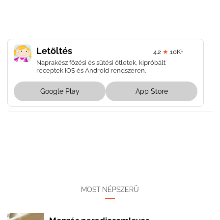
Letöltés
4.2
★
10K+
Naprakész főzési és sütési ötletek, kipróbált
receptek iOS és Android rendszeren.
Google Play
App Store
MOST NÉPSZERŰ