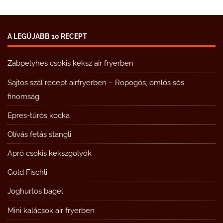
A LEGÚJABB 10 RECEPT
Zabpelyhes csokis keksz air fryerben
Sajtos szál recept airfryerben – Ropogós, omlós sós
finomság
Epres-túrós kocka
Olívás fetás stangli
Apró csokis kekszgolyók
Gold Fischli
Joghurtos bagel
Mini kalácsok air fryerben