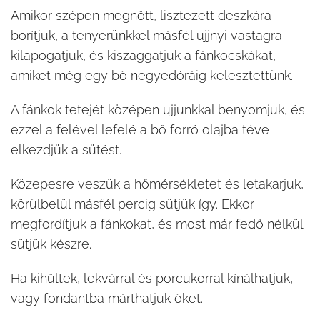
Amikor szépen megnőtt, lisztezett deszkára
borítjuk, a tenyerünkkel másfél ujjnyi vastagra
kilapogatjuk, és kiszaggatjuk a fánkocskákat,
amiket még egy bő negyedóráig kelesztettünk.
A fánkok tetejét középen ujjunkkal benyomjuk, és
ezzel a felével lefelé a bő forró olajba téve
elkezdjük a sütést.
Közepesre veszük a hőmérsékletet és letakarjuk,
körülbelül másfél percig sütjük így. Ekkor
megfordítjuk a fánkokat, és most már fedő nélkül
sütjük készre.
Ha kihűltek, lekvárral és porcukorral kínálhatjuk,
vagy fondantba márthatjuk őket.