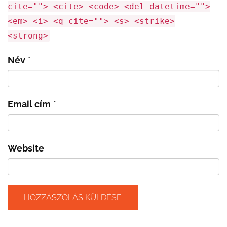
cite=""> <cite> <code> <del datetime="">
<em> <i> <q cite=""> <s> <strike>
<strong>
Név
*
Email cím
*
Website