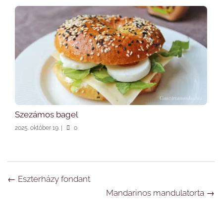
Szezámos bagel
2025. október 19.
|
0
Navigáció
←
Eszterházy fondant
Mandarinos mandulatorta
→