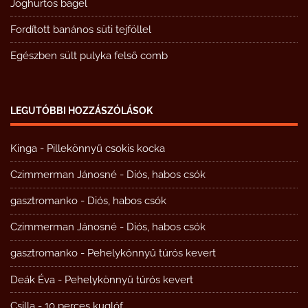
Joghurtos bagel
Fordított banános süti tejföllel
Egészben sült pulyka felső comb
LEGUTÓBBI HOZZÁSZÓLÁSOK
Kinga
-
Pillekönnyű csokis kocka
Czimmerman Jánosné
-
Diós, habos csók
gasztromanko
-
Diós, habos csók
Czimmerman Jánosné
-
Diós, habos csók
gasztromanko
-
Pehelykönnyű túrós kevert
Deák Éva
-
Pehelykönnyű túrós kevert
Csilla
-
10 perces kuglóf