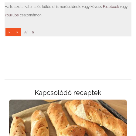
Ha tetszett, kattints és küldd el ismerőseidnek, vagy kövess
Facebook
vagy
YouTube
csatornámon!
+
-
A
a
Kapcsolódó receptek