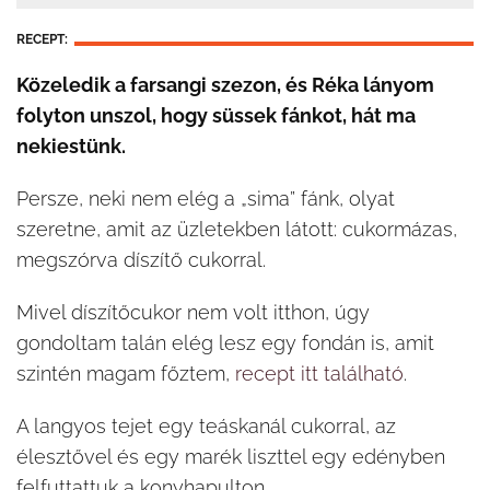
RECEPT:
Közeledik a farsangi szezon, és Réka lányom
folyton unszol, hogy süssek fánkot, hát ma
nekiestünk.
Persze, neki nem elég a „sima” fánk, olyat
szeretne, amit az üzletekben látott: cukormázas,
megszórva díszítő cukorral.
Mivel díszítőcukor nem volt itthon, úgy
gondoltam talán elég lesz egy fondán is, amit
szintén magam főztem,
recept itt található
.
A langyos tejet egy teáskanál cukorral, az
élesztővel és egy marék liszttel egy edényben
felfuttattuk a konyhapulton.