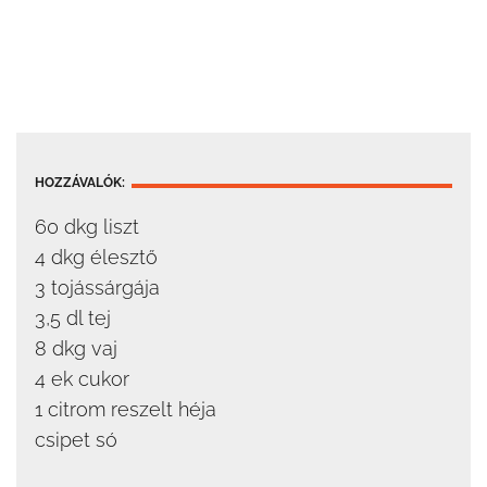
HOZZÁVALÓK:
60 dkg liszt
4 dkg élesztő
3 tojássárgája
3,5 dl tej
8 dkg vaj
4 ek cukor
1 citrom reszelt héja
csipet só