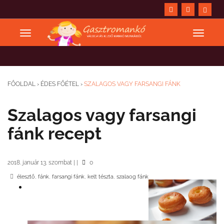
FŐOLDAL
›
ÉDES FŐÉTEL
›
SZALAGOS VAGY FARSANGI FÁNK
Szalagos vagy farsangi
fánk recept
2018. január 13. szombat
|
|
0
,
,
,
,
élesztő
fánk
farsangi fánk
kelt tészta
szalaog fánk