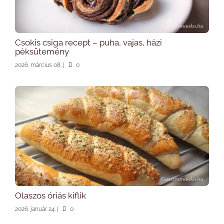
Csokis csiga recept – puha, vajas, házi
péksütemény
2026. március 08.
|
0
Olaszos óriás kiflik
2026. január 24.
|
0