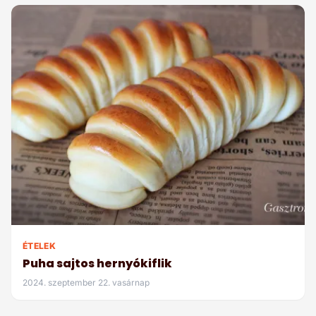
ÉTELEK
Puha sajtos hernyókiflik
2024. szeptember 22. vasárnap