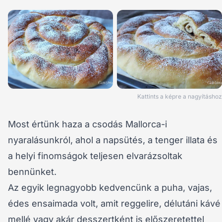
Kattints a képre a nagyításhoz
Most értünk haza a csodás Mallorca-i
nyaralásunkról, ahol a napsütés, a tenger illata és
a helyi finomságok teljesen elvarázsoltak
bennünket.
Az egyik legnagyobb kedvencünk a puha, vajas,
édes ensaimada volt, amit reggelire, délutáni kávé
mellé vagy akár desszertként is előszeretettel