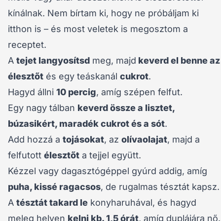
kínálnak. Nem bírtam ki, hogy ne próbáljam ki
itthon is – és most veletek is megosztom a
receptet.
A
tejet langyosítsd
meg, majd
keverd el benne az
élesztőt
és egy teáskanál
cukrot
.
Hagyd állni
10 percig
, amíg szépen felfut.
Egy nagy tálban
keverd össze a lisztet,
búzasikért, maradék cukrot és a sót
.
Add hozzá a
tojásokat
, az
olívaolajat
, majd a
felfutott
élesztőt
a tejjel együtt.
Kézzel vagy dagasztógéppel gyúrd addig, amíg
puha, kissé ragacsos
, de rugalmas tésztát kapsz.
A
tésztát takard le
konyharuhával, és hagyd
meleg helyen
kelni kb. 1,5 órát
, amíg duplájára nő.