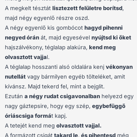
A megkelt tésztát
lisztezett felületre borítsd
,
majd négy egyenlő részre oszd.
A négy egyenlő kis gombócot
hagyd pihenni
negyed órán
át, majd egyesével
nyújtsd ki őket
hajszálvékony, téglalap alakúra,
kend meg
olvasztott vajja
l.
A téglalap hosszanti alsó oldalára kenj
vékonyan
nutellát
vagy bármilyen egyéb tölteléket, amit
kívánsz. Majd tekerd fel, mint a bejglit.
Ezután
a négy rudat csigavonalban
helyezd egy
nagy gáztepsire, hogy egy szép,
egybefüggő
óriáscsiga formá
t kapj.
A tetejét kend meg
olvasztott vajjal.
A formázott csigát
takard le
,
és pihentesd
még