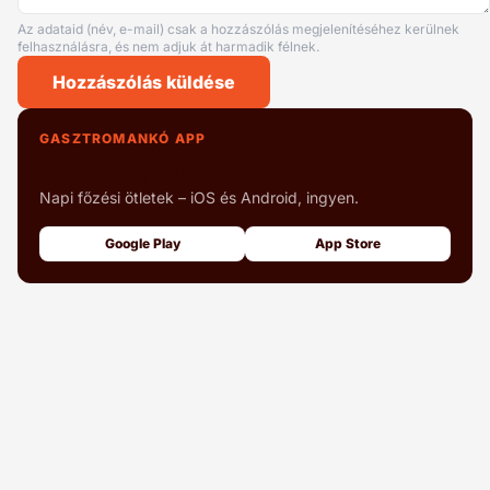
Az adataid (név, e-mail) csak a hozzászólás megjelenítéséhez kerülnek
felhasználásra, és nem adjuk át harmadik félnek.
Hozzászólás küldése
GASZTROMANKÓ APP
+1000 fényképes recept
Napi főzési ötletek – iOS és Android, ingyen.
Google Play
App Store