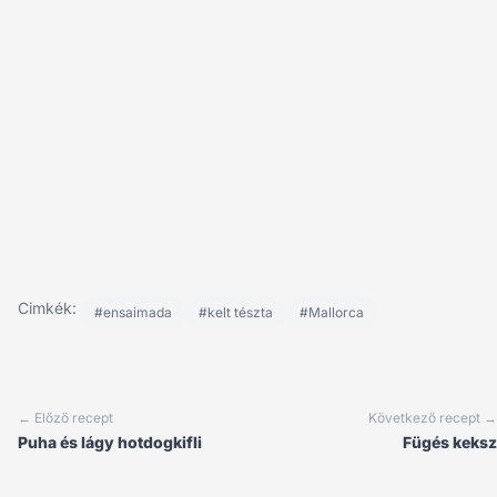
Cimkék:
#ensaimada
#kelt tészta
#Mallorca
← Előző recept
Következő recept →
Puha és lágy hotdogkifli
Fügés keksz