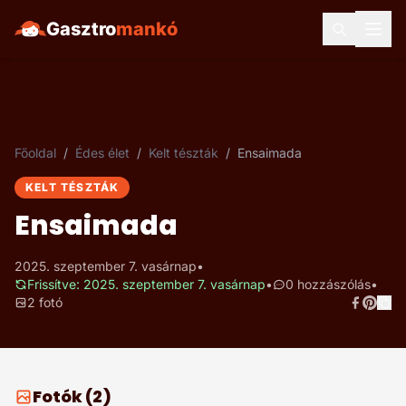
Gasztro
mankó
Főoldal
/
Édes élet
/
Kelt tészták
/
Ensaimada
KELT TÉSZTÁK
Ensaimada
2025. szeptember 7. vasárnap
•
Frissítve: 2025. szeptember 7. vasárnap
•
0 hozzászólás
•
2 fotó
Fotók (2)