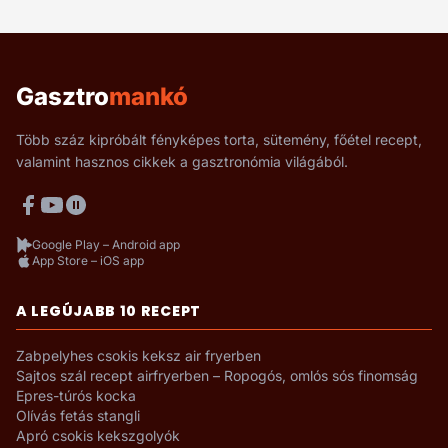
Gasztro
mankó
Több száz kipróbált fényképes torta, sütemény, főétel recept,
valamint hasznos cikkek a gasztronómia világából.
Google Play – Android app
App Store – iOS app
A LEGÚJABB 10 RECEPT
Zabpelyhes csokis keksz air fryerben
Sajtos szál recept airfryerben – Ropogós, omlós sós finomság
Epres-túrós kocka
Olívás fetás stangli
Apró csokis kekszgolyók