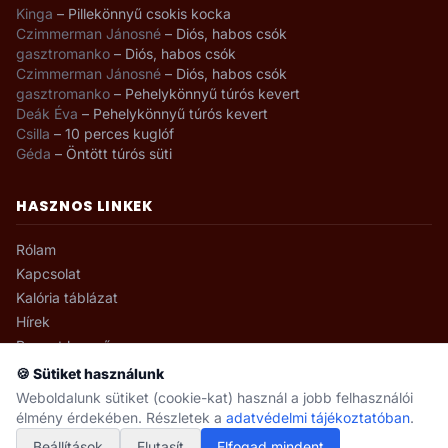
Kinga
–
Pillekönnyű csokis kocka
Czimmerman Jánosné
–
Diós, habos csók
gasztromanko
–
Diós, habos csók
Czimmerman Jánosné
–
Diós, habos csók
gasztromanko
–
Pehelykönnyű túrós kevert
Deák Éva
–
Pehelykönnyű túrós kevert
Csilla
–
10 perces kuglóf
Géda
–
Öntött túrós süti
HASZNOS LINKEK
Rólam
Kapcsolat
Kalória táblázat
Hírek
Recept kereső
🍪 Sütiket használunk
Weboldalunk sütiket (cookie-kat) használ a jobb felhasználói
élmény érdekében. Részletek a
adatvédelmi tájékoztatóban
.
© 2008–2026 gasztromanko.hu · Minden jog fenntartva.
Beállítások
Adatvédelmi beállítások
Elutasít
Elfogad mindent
Adatvédelem