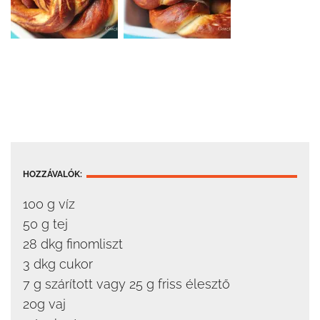
HOZZÁVALÓK:
100 g víz
50 g tej
28 dkg finomliszt
3 dkg cukor
7 g szárított vagy 25 g friss élesztő
20g vaj