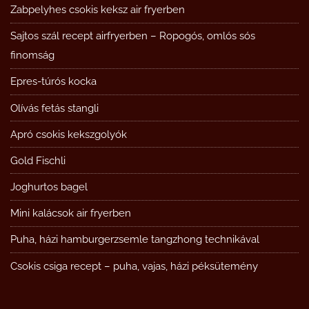
Zabpelyhes csokis keksz air fryerben
Sajtos szál recept airfryerben – Ropogós, omlós sós
finomság
Epres-túrós kocka
Olívás fetás stangli
Apró csokis kekszgolyók
Gold Fischli
Joghurtos bagel
Mini kalácsok air fryerben
Puha, házi hamburgerzsemle tangzhong technikával
Csokis csiga recept – puha, vajas, házi péksütemény