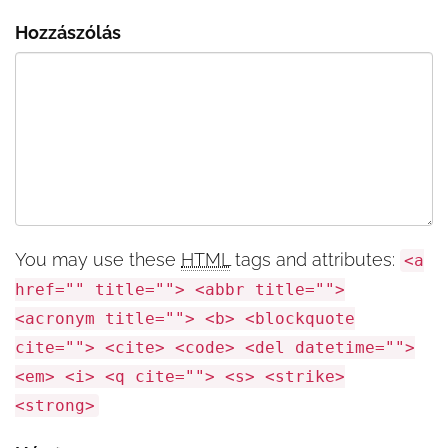
Hozzászólás
You may use these
HTML
tags and attributes:
<a
href="" title=""> <abbr title="">
<acronym title=""> <b> <blockquote
cite=""> <cite> <code> <del datetime="">
<em> <i> <q cite=""> <s> <strike>
<strong>