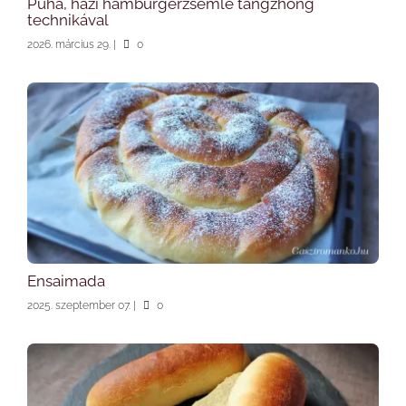
Puha, házi hamburgerzsemle tangzhong
technikával
2026. március 29.
|
0
Ensaimada
2025. szeptember 07.
|
0