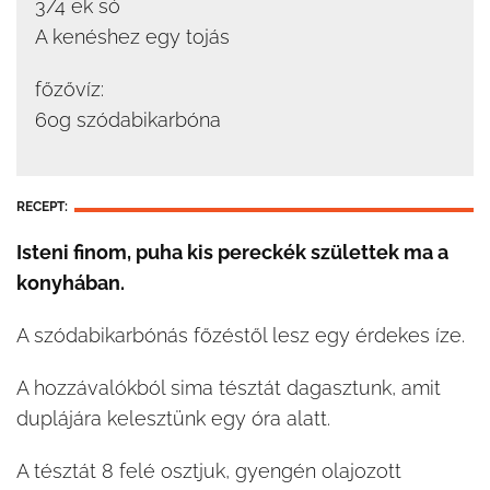
3/4 ek só
A kenéshez egy tojás
főzővíz:
60g szódabikarbóna
RECEPT:
Isteni finom, puha kis pereckék születtek ma a
konyhában.
A szódabikarbónás főzéstől lesz egy érdekes íze.
A hozzávalókból sima tésztát dagasztunk, amit
duplájára kelesztünk egy óra alatt.
A tésztát 8 felé osztjuk, gyengén olajozott