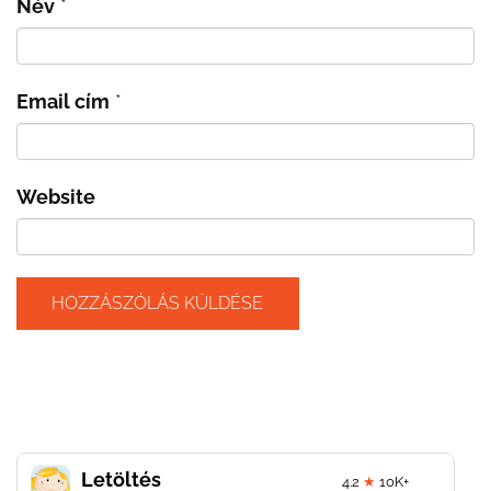
Név
*
Email cím
*
Website
Letöltés
4.2
★
10K+