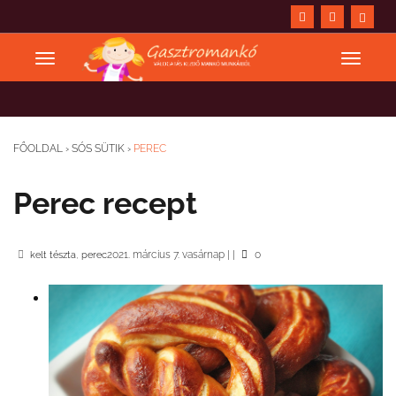
FŐOLDAL
›
SÓS SÜTIK
›
PEREC
Perec recept
,
2021. március 7. vasárnap
|
|
0
kelt tészta
perec