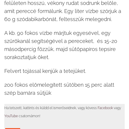
felületen hosszú, vékony rudat sodrunk belőle,
amit pereccé formálunk. Egy liter vízbe szórjuk a
60 g szódabikarbónát, feltesszük melegedni.
A kb. 90 fokos vízbe márjtuk egyesével, egy
szűrőkanál segítségével a pereceket, és 15-20
másodpercig főzzük, majd sütőpapíros tepsire
sorakoztatjuk őket.
Felvert tojással kenjük a tetejüket.
200 fokos előmelegített sütőben 15 perc alatt
szép barnára sütjük
Ha tetszett, kattints és küldd el ismerőseidnek, vagy kövess
Facebook
vagy
YouTube
csatornámon!