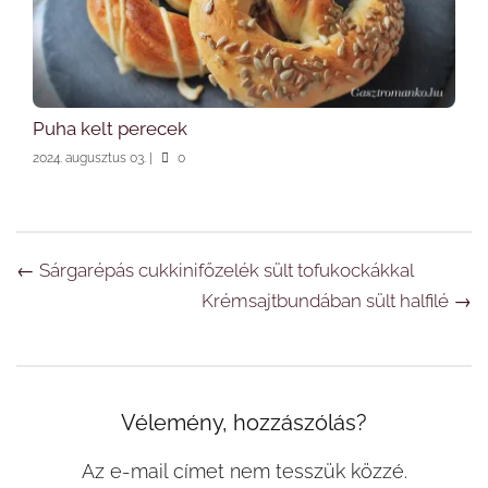
Puha kelt perecek
2024. augusztus 03.
|
0
Navigáció
←
Sárgarépás cukkinifőzelék sült tofukockákkal
Krémsajtbundában sült halfilé
→
Vélemény, hozzászólás?
Az e-mail címet nem tesszük közzé.