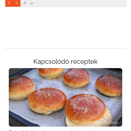
+
-
A
a
Kapcsolódó receptek