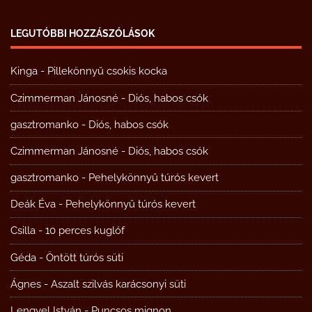
LEGUTÓBBI HOZZÁSZÓLÁSOK
Kinga
-
Pillekönnyű csokis kocka
Czimmerman Jánosné
-
Diós, habos csók
gasztromanko
-
Diós, habos csók
Czimmerman Jánosné
-
Diós, habos csók
gasztromanko
-
Pehelykönnyű túrós kevert
Deák Éva
-
Pehelykönnyű túrós kevert
Csilla
-
10 perces kuglóf
Géda
-
Öntött túrós süti
Ágnes
-
Aszalt szilvás karácsonyi süti
Lengyel István
-
Puncsos mignon