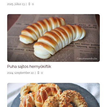
2025. július 13.
|
0
Puha sajtos hernyókiflik
2024. szeptember 22.
|
0