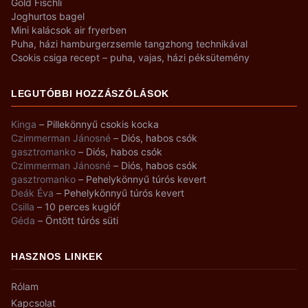
Gold Fischli
Joghurtos bagel
Mini kalácsok air fryerben
Puha, házi hamburgerzsemle tangzhong technikával
Csokis csiga recept – puha, vajas, házi péksütemény
LEGUTÓBBI HOZZÁSZÓLÁSOK
Kinga
–
Pillekönnyű csokis kocka
Czimmerman Jánosné
–
Diós, habos csók
gasztromanko
–
Diós, habos csók
Czimmerman Jánosné
–
Diós, habos csók
gasztromanko
–
Pehelykönnyű túrós kevert
Deák Éva
–
Pehelykönnyű túrós kevert
Csilla
–
10 perces kuglóf
Géda
–
Öntött túrós süti
HASZNOS LINKEK
Rólam
Kapcsolat