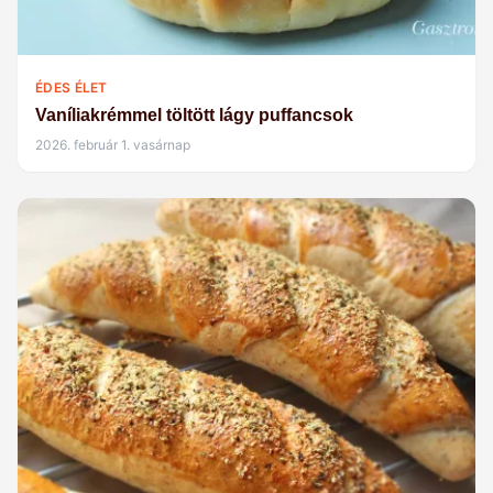
ÉDES ÉLET
Vaníliakrémmel töltött lágy puffancsok
2026. február 1. vasárnap