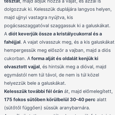
tésztát
, majd adjuk hozzá a vajat, és azzal is
dolgozzuk ki. Kelesszük duplájára langyos helyen,
majd ujjnyi vastagra nyújtva, kis
pogácsaszaggatóval szaggassuk ki a galuskákat.
A
diót keverjük össze a kristálycukorral és a
fahéjjal
. A vajat olvasszuk meg, és a kis galuskákat
hempergessük meg először a vajban, majd a diós
cukorban. A
forma alját és oldalát kenjük ki
olvasztott vajjal
, és hintsük meg a dióval, majd
egymástól nem túl távol, de nem is túl közel
helyezzük bele a galuskákat.
Kelesszük további fél órán
át, majd előmelegített,
175 fokos sütőben körülbelül 30-40 perc
alatt
(sütőtől függően) süssük aranybarnára.