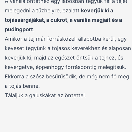
A vanília öntethez egy lábosban tegyük fel a tejet
melegedni a tűzhelyre, ezalatt
keverjük ki a
tojássárgájákat, a cukrot, a vanília magjait és a
pudingport
.
Amikor a tej már forrásközeli állapotba kerül, egy
keveset tegyünk a tojásos keverékhez és alaposan
keverjük ki, majd az egészet öntsük a tejhez, és
kevergetve, éppenhogy forráspontig melegítsük.
Ekkorra a szósz besűrűsödik, de még nem fő meg
a tojás benne.
Tálaljuk a galuskákat az öntettel.