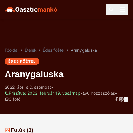
Gasztro
mankó
Főoldal
/
Ételek
/
Édes főétel
/
Aranygaluska
ÉDES FŐÉTEL
Aranygaluska
2022. április 2. szombat
•
Frissítve: 2023. február 19. vasárnap
•
0 hozzászólás
•
3 fotó
Fotók (3)