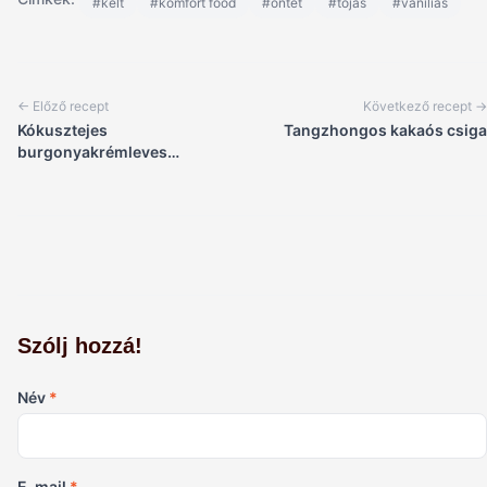
#kelt
#komfort food
#öntet
#tojás
#vaníliás
← Előző recept
Következő recept →
Kókusztejes
Tangzhongos kakaós csiga
burgonyakrémleves
narancslében párolt répával
és gránátalmával
Szólj hozzá!
Név
*
E-mail
*