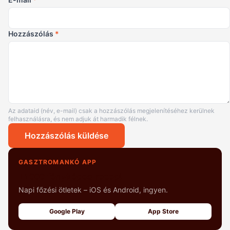
Hozzászólás
*
Az adataid (név, e-mail) csak a hozzászólás megjelenítéséhez kerülnek
felhasználásra, és nem adjuk át harmadik félnek.
Hozzászólás küldése
GASZTROMANKÓ APP
+1000 fényképes recept
Napi főzési ötletek – iOS és Android, ingyen.
Google Play
App Store