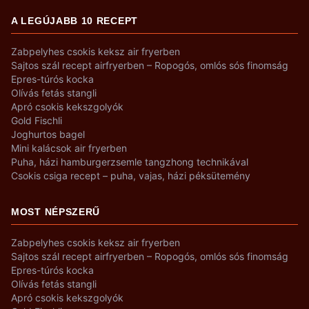
A LEGÚJABB 10 RECEPT
Zabpelyhes csokis keksz air fryerben
Sajtos szál recept airfryerben – Ropogós, omlós sós finomság
Epres-túrós kocka
Olívás fetás stangli
Apró csokis kekszgolyók
Gold Fischli
Joghurtos bagel
Mini kalácsok air fryerben
Puha, házi hamburgerzsemle tangzhong technikával
Csokis csiga recept – puha, vajas, házi péksütemény
MOST NÉPSZERŰ
Zabpelyhes csokis keksz air fryerben
Sajtos szál recept airfryerben – Ropogós, omlós sós finomság
Epres-túrós kocka
Olívás fetás stangli
Apró csokis kekszgolyók