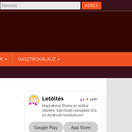
EK
GASZTROKALAUZ
Letöltés
4.2
★
10K+
Naprakész főzési és sütési
ötletek, kipróbált receptek iOS
és Android rendszeren.
Google Play
App Store