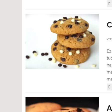
C
20
Ez
tu
ha
ma
me
A