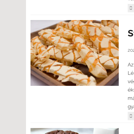
S
20
Az
Lé
vé
ék
má
gy