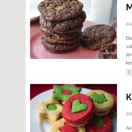
M
20
Ba
va
té
ké
K
20
Ak