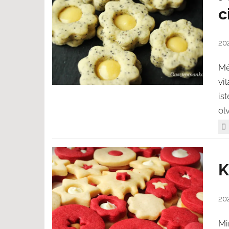
c
20
Mé
vi
is
ol
K
20
Mi