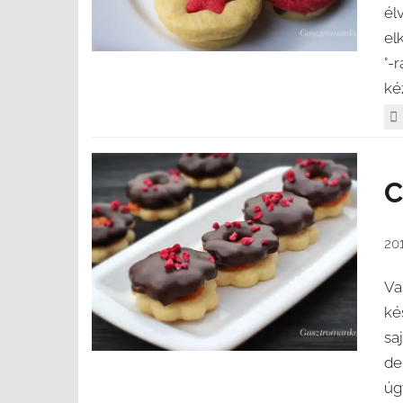
él
el
°-
ké
C
20
Va
ké
sa
de
úg