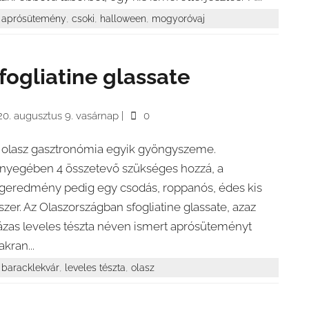
,
,
,
aprósütemény
csoki
halloween
mogyoróvaj
fogliatine glassate
20. augusztus 9. vasárnap
|
0
 olasz gasztronómia egyik gyöngyszeme.
nyegében 4 összetevő szükséges hozzá, a
geredmény pedig egy csodás, roppanós, édes kis
szer. Az Olaszországban sfogliatine glassate, azaz
zas leveles tészta néven ismert aprósüteményt
akran...
,
,
baracklekvár
leveles tészta
olasz