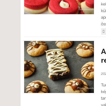
ke
kü
ap
ös
A
r
20
Tu
ké
ta
va