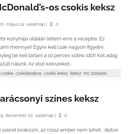
cDonald’s-os csokis keksz
20. május 24. vasárnap
|
0
rbi konyhája oldalán leltem erre a receptre. Ez
lami mennyei! Egyre kell csak nagyon figyelni,
nyleg be kell tartani a 10 perces sütési időt! Két adag
szült nálunk. Az első kekszeket...
,
,
,
,
cookie
csokidarabos
csokis keksz
keksz
mc donalds
arácsonyi színes keksz
19. december 22. vasárnap
|
0
i szeret kirakózni...az rossz ember nem lehet... illetve