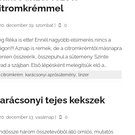
itromkrémmel
20. december 19. szombat
|
0
g Réka is ette! Ennél nagyobb elsimerés nincs a
lágon!!! Aznap is remek, de a citromkrémtől másnapra
tenien összeérik, összepuhul a sütemény. Szinte
vad a szájban. Első lépésként melegítsük elő a...
,
,
citromkrém
karácsonyi aprósütemény
linzer
arácsonyi tejes kekszek
20. december 13. vasárnap
|
0
ndössze három összetevőből álló omlós, mutatós