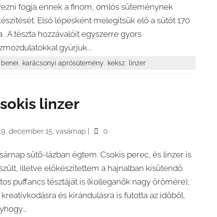
vezni fogja ennek a finom, omlós süteménynek
készítését. Első lépésként melegítsük elő a sütőt 170
ra . A tészta hozzávalóit egyszerre gyors
zmozdulatokkal gyúrjuk...
,
,
,
benei
karácsonyi aprósütemény
keksz
linzer
sokis linzer
19. december 15. vasárnap
|
0
sárnap sütő-lázban égtem. Csokis perec, és linzer is
szült, illetve előkészítettem a hajnalban kisütendő
jtos puffancs tésztáját is (kolleganők nagy örömére),
 kreatívkodásra és kirándulásra is futotta az időből,
yhogy...