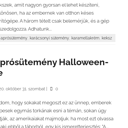
kszek, amit nagyon gyorsan el lehet készíteni,
lönösen, ha az embernek van otthon késes
rítógépe. A három tételt csak belemérjük, és a gép
szedolgozza. Adhatunk...
,
,
,
aprósütemény
karácsonyi sütemény
karamellakrém
keksz
prósütemény Halloween-
e
20. október 31. szombat
|
0
dom, hogy sokakat megoszt ez az ünnep, emberek
pesek egymás torkának esni a témán, sokan úgy
rtják, az amerikaiakat majmoljuk. ha most ezt olvassa
laki ebből a táborból, egy kis ismeretterjesztés: "A...