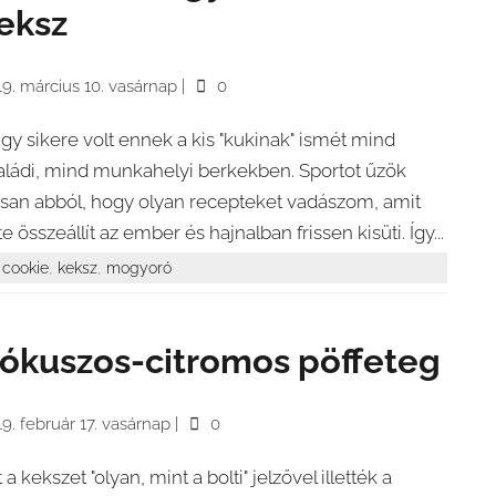
eksz
9. március 10. vasárnap
|
0
gy sikere volt ennek a kis "kukinak" ismét mind
aládi, mind munkahelyi berkekben. Sportot űzök
ssan abból, hogy olyan recepteket vadászom, amit
te összeállít az ember és hajnalban frissen kisüti. Így...
,
,
cookie
keksz
mogyoró
ókuszos-citromos pöffeteg
9. február 17. vasárnap
|
0
 a kekszet "olyan, mint a bolti" jelzővel illették a