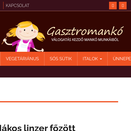
KAPCSOLAT
VEGETÁRIÁNUS
SÓS SÜTIK
ITALOK
ÜNNEP
ákos linzer főzött