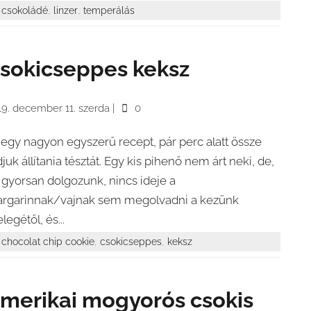
,
,
csokoládé
linzer
temperálás
sokicseppes keksz
19. december 11. szerda
|
0
 egy nagyon egyszerű recept, pár perc alatt össze
djuk állítania tésztát. Egy kis pihenő nem árt neki, de,
 gyorsan dolgozunk, nincs ideje a
rgarinnak/vajnak sem megolvadni a kezünk
legétől, és...
,
,
chocolat chip cookie
csokicseppes
keksz
merikai mogyorós csokis