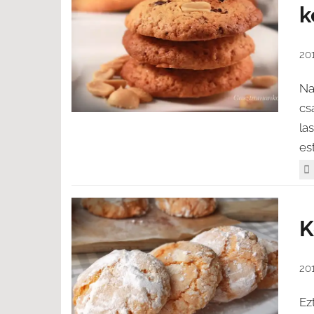
k
201
Na
cs
la
es
K
201
Ezt