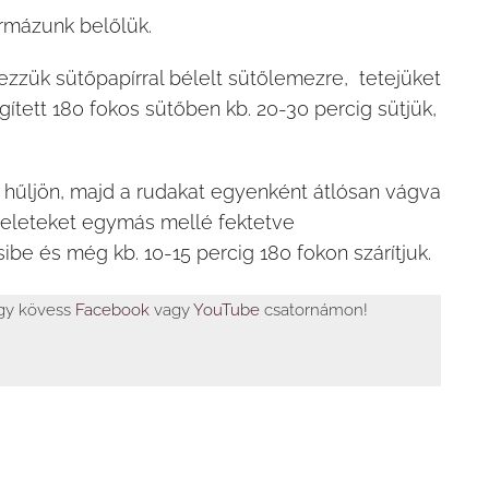
ormázunk belőlük.
zzük sütőpapírral bélelt sütőlemezre, tetejüket
ített 180 fokos sütőben kb. 20-30 percig sütjük,
y hűljön, majd a rudakat egyenként átlósan vágva
szeleteket egymás mellé fektetve
ibe és még kb. 10-15 percig 180 fokon szárítjuk.
agy kövess
Facebook
vagy
YouTube
csatornámon!