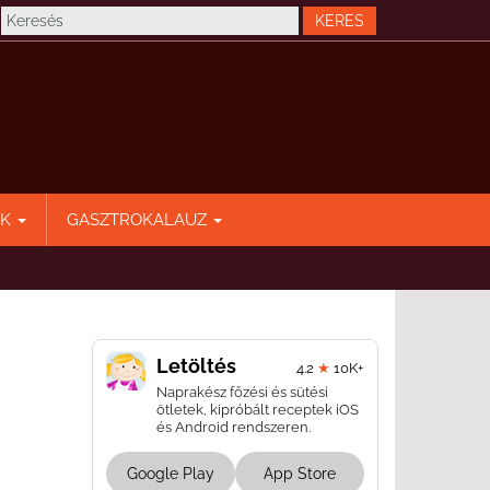
EK
GASZTROKALAUZ
Letöltés
4.2
★
10K+
Naprakész főzési és sütési
ötletek, kipróbált receptek iOS
és Android rendszeren.
Google Play
App Store