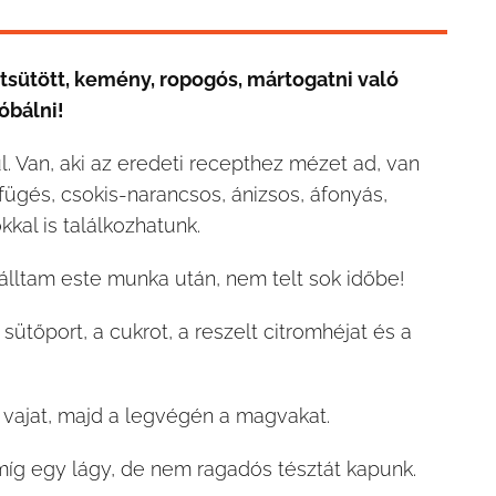
átsütött, kemény, ropogós, mártogatni való
óbálni!
 Van, aki az eredeti recepthez mézet ad, van
ügés, csokis-narancsos, ánizsos, áfonyás,
kkal is találkozhatunk.
álltam este munka után, nem telt sok időbe!
 sütőport, a cukrot, a reszelt citromhéjat és a
 vajat, majd a legvégén a magvakat.
míg egy lágy, de nem ragadós tésztát kapunk.