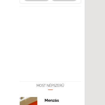
MOST NÉPSZERŰ
Menzás