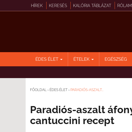
HÍREK
KERESÉS
KALÓRIA TÁBLÁZAT
RÓLAM
ÉDES ÉLET
ÉTELEK
EGÉSZSÉG
FŐOLDAL
›
ÉDES ÉLET
›
PARADIÓS-ASZALT...
Paradiós-aszalt áfo
cantuccini recept