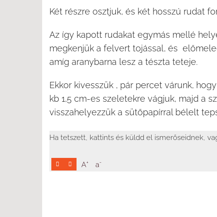
Két részre osztjuk, és két hosszú rudat f
Az így kapott rudakat egymás mellé helye
megkenjük a felvert tojással, és előmeleg
amíg aranybarna lesz a tészta teteje.
Ekkor kivesszük , pár percet várunk, hog
kb 1,5 cm-es szeletekre vágjuk, majd a 
visszahelyezzük a sütőpapírral bélelt teps
Ha tetszett, kattints és küldd el ismerőseidnek, v
+
-
A
a