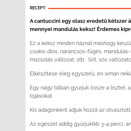
RECEPT:
A cantuccini egy olasz eredetű kétszer 
mennyei mandulás keksz! Érdemes kipr
Ez a keksz minden háznál máshogy készül.
csokis-diós, narancsos-fügés, mandulás-f
mazsolás változat, stb. Sőt, sós változato
Elkészítése elég egyszerű, én simán neki
Egy nagy tálban gyúrjuk össze a lisztet, a
tojásokat.
Kis adagonként adjuk hozzá az olvasztott
Az egészet addig gyúrjuk(kb 3-4 perc), a