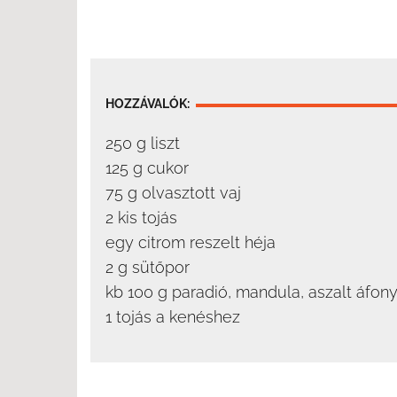
HOZZÁVALÓK:
250 g liszt
125 g cukor
75 g olvasztott vaj
2 kis tojás
egy citrom reszelt héja
2 g sütőpor
kb 100 g paradió, mandula, aszalt áfon
1 tojás a kenéshez