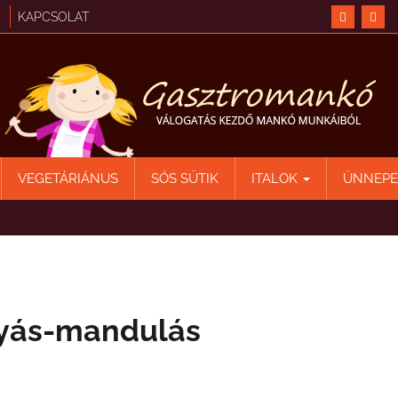
KAPCSOLAT
VEGETÁRIÁNUS
SÓS SÜTIK
ITALOK
ÜNNEP
nyás-mandulás