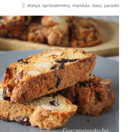
,
,
,
,
áfonya
aprósütemény
mandula
olasz
paradió