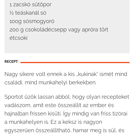
1 zacskó sütőpor
½ teáskanál só
100g sósmogyoró
200 g csokoládécsepp vagy apróra tört
étcsoki
RECEPT:
Nagy sikere volt ennek a kis „kukinak” ismét mind
családi, mind munkahelyi berkekben.
Sportot űzök lassan abból, hogy olyan recepteket
vadászom, amit este összeállít az ember és
hajnalban frissen kisüti. Így mindig van friss tízórai
a munkahelyen is. Ez a keksz is nagyon
egyszerűen összeállítható, hamar meg is sül, és