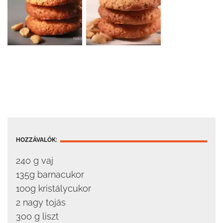
HOZZÁVALÓK:
240 g vaj
135g barnacukor
100g kristálycukor
2 nagy tojás
300 g liszt