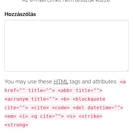
Hozzászólás
You may use these
HTML
tags and attributes:
<a
href="" title=""> <abbr title="">
<acronym title=""> <b> <blockquote
cite=""> <cite> <code> <del datetime="">
<em> <i> <q cite=""> <s> <strike>
<strong>