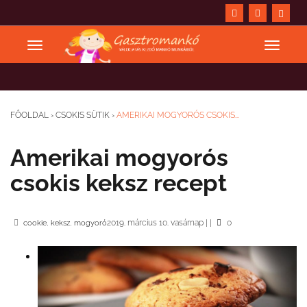
FŐOLDAL
›
CSOKIS SÜTIK
›
AMERIKAI MOGYORÓS CSOKIS...
Amerikai mogyorós
csokis keksz recept
,
,
2019. március 10. vasárnap
|
|
0
cookie
keksz
mogyoró