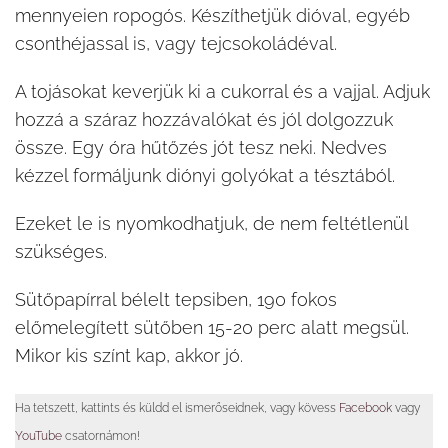
mennyeien ropogós. Készíthetjük dióval, egyéb
csonthéjassal is, vagy tejcsokoládéval.
A tojásokat keverjük ki a cukorral és a vajjal. Adjuk
hozzá a száraz hozzávalókat és jól dolgozzuk
össze. Egy óra hűtőzés jót tesz neki. Nedves
kézzel formáljunk diónyi golyókat a tésztából.
Ezeket le is nyomkodhatjuk, de nem feltétlenül
szükséges.
Sütőpapírral bélelt tepsiben, 190 fokos
előmelegített sütőben 15-20 perc alatt megsül.
Mikor kis színt kap, akkor jó.
Ha tetszett, kattints és küldd el ismerőseidnek, vagy kövess
Facebook
vagy
YouTube
csatornámon!