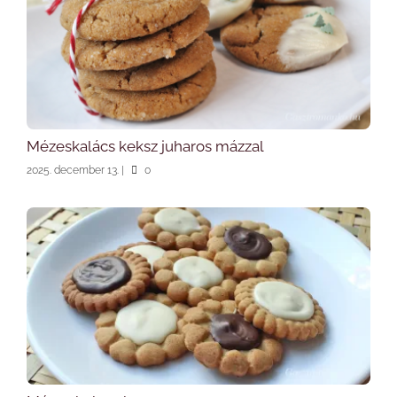
Mézeskalács keksz juharos mázzal
2025. december 13.
|
0