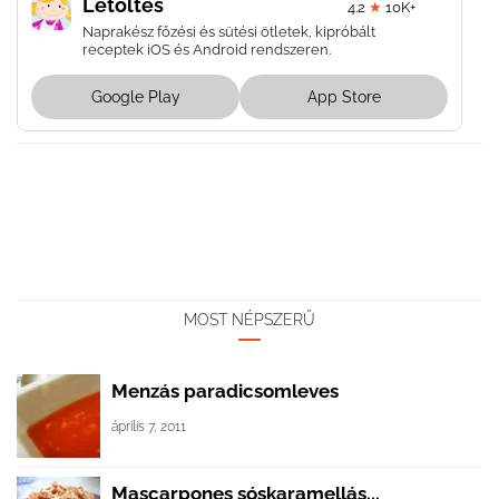
Letöltés
4.2
★
10K+
Naprakész főzési és sütési ötletek, kipróbált
receptek iOS és Android rendszeren.
Google Play
App Store
MOST NÉPSZERŰ
Menzás paradicsomleves
április 7, 2011
Mascarpones sóskaramellás...