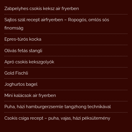
Zabpelyhes csokis keksz air fryerben
Sajtos szál recept airfryerben – Ropogós, omlós sós
finomság
Epres-túrós kocka
Olívás fetás stangli
Apró csokis kekszgolyók
Gold Fischli
Joghurtos bagel
Mini kalácsok air fryerben
Puha, házi hamburgerzsemle tangzhong technikával
Csokis csiga recept – puha, vajas, házi péksütemény