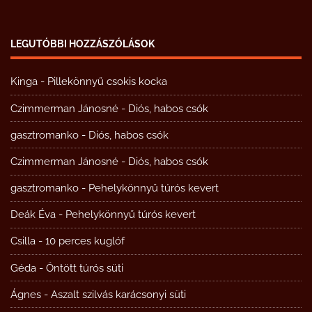
LEGUTÓBBI HOZZÁSZÓLÁSOK
Kinga
-
Pillekönnyű csokis kocka
Czimmerman Jánosné
-
Diós, habos csók
gasztromanko
-
Diós, habos csók
Czimmerman Jánosné
-
Diós, habos csók
gasztromanko
-
Pehelykönnyű túrós kevert
Deák Éva
-
Pehelykönnyű túrós kevert
Csilla
-
10 perces kuglóf
Géda
-
Öntött túrós süti
Ágnes
-
Aszalt szilvás karácsonyi süti