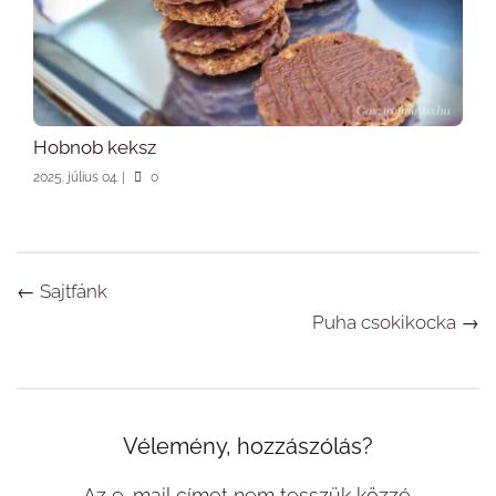
Hobnob keksz
2025. július 04.
|
0
Navigáció
←
Sajtfánk
Puha csokikocka
→
Vélemény, hozzászólás?
Az e-mail címet nem tesszük közzé.