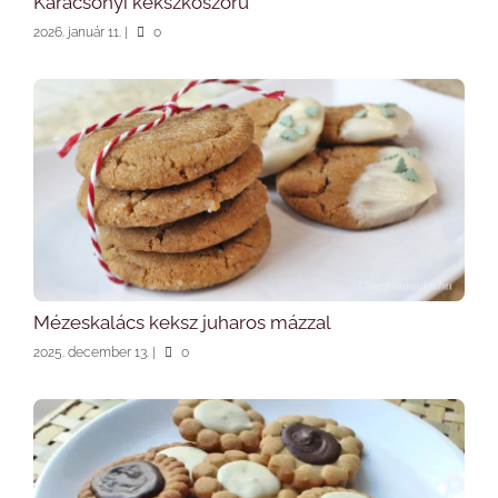
Karácsonyi kekszkoszorú
2026. január 11.
|
0
Mézeskalács keksz juharos mázzal
2025. december 13.
|
0