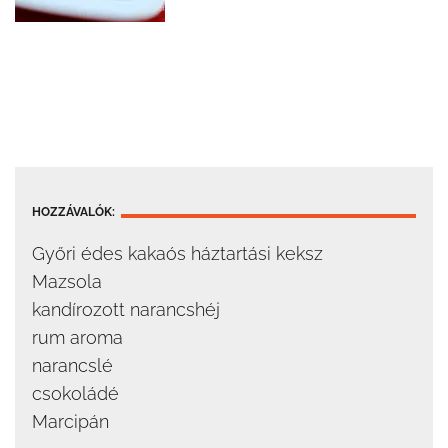
HOZZÁVALÓK:
Győri édes kakaós háztartási keksz
Mazsola
kandírozott narancshéj
rum aroma
narancslé
csokoládé
Marcipán