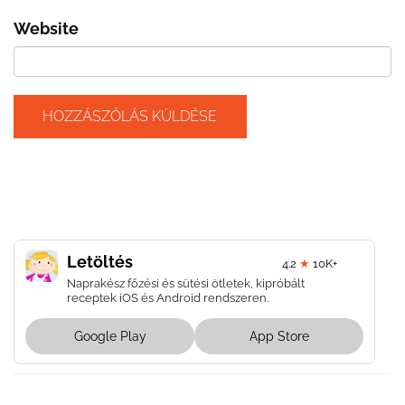
Website
Letöltés
4.2
★
10K+
Naprakész főzési és sütési ötletek, kipróbált
receptek iOS és Android rendszeren.
Google Play
App Store