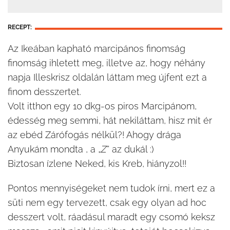
RECEPT:
Az Ikeában kapható marcipános finomság
finomság ihletett meg, illetve az, hogy néhány
napja Illeskrisz oldalán láttam meg újfent ezt a
finom desszertet.
Volt itthon egy 10 dkg-os piros Marcipánom,
édesség meg semmi, hát nekiláttam, hisz mit ér
az ebéd Zárófogás nélkül?! Ahogy drága
Anyukám mondta , a „
Z
” az dukál :)
Biztosan ízlene Neked, kis Kreb, hiányzol!!
Pontos mennyiségeket nem tudok írni, mert ez a
süti nem egy tervezett, csak egy olyan ad hoc
desszert volt, ráadásul maradt egy csomó keksz