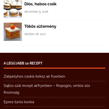
Diós, habos csók
december 9, 2018
Tökös sütemény
október 28, 2017
A LEGÚJABB 10 RECEPT
Zabpelyhes csokis keksz air fryerben
Sajtos szál recept airfryerben – Ropogós, omlós sós
finomság
Epres-túrós kocka