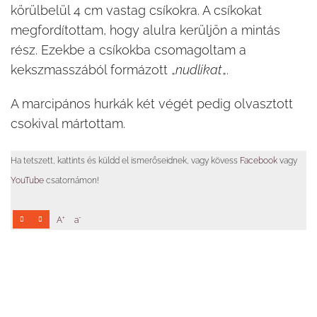
körülbelül 4 cm vastag csíkokra. A csíkokat
megfordítottam, hogy alulra kerüljön a mintás
rész. Ezekbe a csíkokba csomagoltam a
kekszmasszából formázott „
nudlikat
„.
A marcipános hurkák két végét pedig olvasztott
csokival mártottam.
Ha tetszett, kattints és küldd el ismerőseidnek, vagy kövess
Facebook
vagy
YouTube
csatornámon!
+
-
A
a