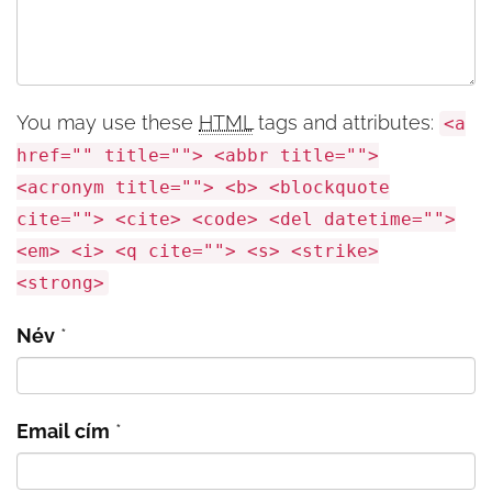
You may use these
HTML
tags and attributes:
<a
href="" title=""> <abbr title="">
<acronym title=""> <b> <blockquote
cite=""> <cite> <code> <del datetime="">
<em> <i> <q cite=""> <s> <strike>
<strong>
Név
*
Email cím
*