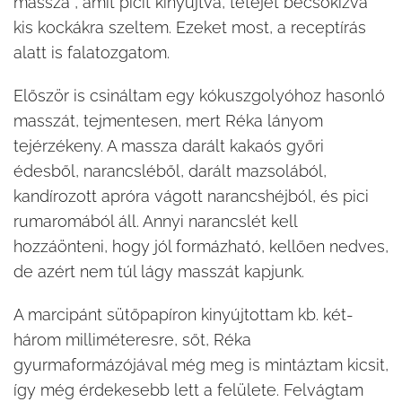
massza , amit picit kinyújtva, tetejét becsokizva
kis kockákra szeltem. Ezeket most, a receptírás
alatt is falatozgatom.
Először is csináltam egy kókuszgolyóhoz hasonló
masszát, tejmentesen, mert Réka lányom
tejérzékeny. A massza darált kakaós győri
édesből, narancsléből, darált mazsolából,
kandírozott apróra vágott narancshéjból, és pici
rumaromából áll. Annyi narancslét kell
hozzáönteni, hogy jól formázható, kellően nedves,
de azért nem túl lágy masszát kapjunk.
A marcipánt sütőpapíron kinyújtottam kb. két-
három milliméteresre, sőt, Réka
gyurmaformázójával még meg is mintáztam kicsit,
így még érdekesebb lett a felülete. Felvágtam