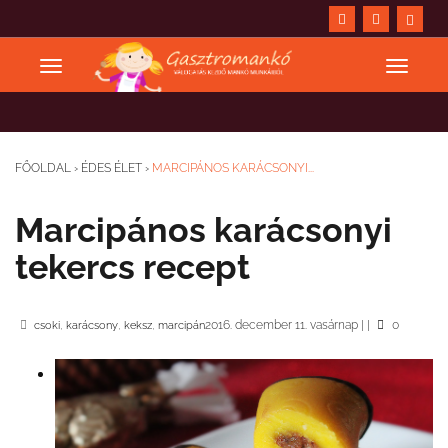
FŐOLDAL
›
ÉDES ÉLET
›
MARCIPÁNOS KARÁCSONYI...
Marcipános karácsonyi
tekercs recept
,
,
,
2016. december 11. vasárnap
|
|
0
csoki
karácsony
keksz
marcipán