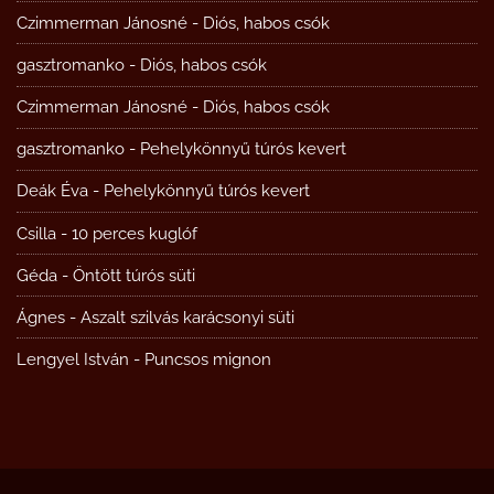
Czimmerman Jánosné
-
Diós, habos csók
gasztromanko
-
Diós, habos csók
Czimmerman Jánosné
-
Diós, habos csók
gasztromanko
-
Pehelykönnyű túrós kevert
Deák Éva
-
Pehelykönnyű túrós kevert
Csilla
-
10 perces kuglóf
Géda
-
Öntött túrós süti
Ágnes
-
Aszalt szilvás karácsonyi süti
Lengyel István
-
Puncsos mignon