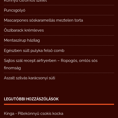
Könnyű citromos szelet
Puncsgolyó
Mascarpones sóskaramellás meztelen torta
Őszibarack krémleves
Mentaszirup házilag
Egészben sült pulyka felső comb
Sajtos szál recept airfryerben – Ropogós, omlós sós
finomság
Aszalt szilvás karácsonyi süti
LEGUTÓBBI HOZZÁSZÓLÁSOK
Kinga
-
Pillekönnyű csokis kocka