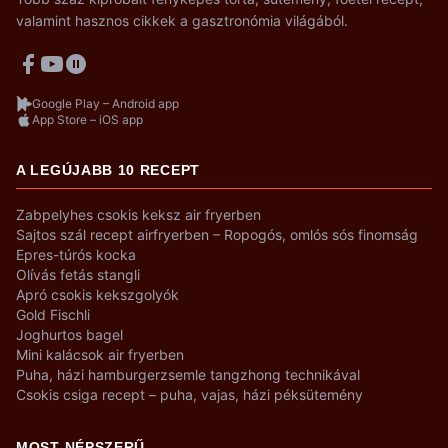
valamint hasznos cikkek a gasztronómia világából.
Google Play – Android app
App Store – iOS app
A LEGÚJABB 10 RECEPT
Zabpelyhes csokis keksz air fryerben
Sajtos szál recept airfryerben – Ropogós, omlós sós finomság
Epres-túrós kocka
Olívás fetás stangli
Apró csokis kekszgolyók
Gold Fischli
Joghurtos bagel
Mini kalácsok air fryerben
Puha, házi hamburgerzsemle tangzhong technikával
Csokis csiga recept – puha, vajas, házi péksütemény
MOST NÉPSZERŰ