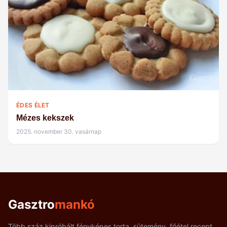
ÉDES ÉLET
Mézes kekszek
2025. november 30. vasárnap
Gasztro
mankó
Több száz kipróbált fényképes torta, sütemény, főétel recept,