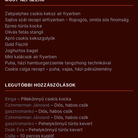
Zabpelyhes csokis keksz air fryerben
Sajtos szál recept airfryerben – Ropogós, omlós sós finomság
Epres-túrós kocka
Olívás fetás stangli
Apró csokis kekszgolyók
Gold Fischli
Joghurtos bagel
Mini kalácsok air fryerben
Puha, házi hamburgerzsemle tangzhong technikával
Csokis csiga recept – puha, vajas, házi péksütemény
LEGUTÓBBI HOZZÁSZÓLÁSOK
Kinga
–
Pillekönnyű csokis kocka
Czimmerman Jánosné
–
Diós, habos csók
gasztromanko
–
Diós, habos csók
Czimmerman Jánosné
–
Diós, habos csók
gasztromanko
–
Pehelykönnyű túrós kevert
Deák Éva
–
Pehelykönnyű túrós kevert
Csilla
–
10 perces kuglóf