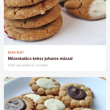
ÉDES ÉLET
Mézeskalács keksz juharos mázzal
2025. december 13. szombat