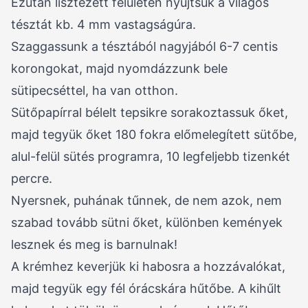
Ezután lisztezett felületen nyújtsuk a világos
tésztát kb. 4 mm vastagságúra.
Szaggassunk a tésztából nagyjából 6-7 centis
korongokat, majd nyomdázzunk bele
sütipecséttel, ha van otthon.
Sütőpapírral bélelt tepsikre sorakoztassuk őket,
majd tegyük őket 180 fokra előmelegített sütőbe,
alul-felül sütés programra, 10 legfeljebb tizenkét
percre.
Nyersnek, puhának tűnnek, de nem azok, nem
szabad tovább sütni őket, különben kemények
lesznek és meg is barnulnak!
A krémhez keverjük ki habosra a hozzávalókat,
majd tegyük egy fél órácskára hűtőbe. A kihűlt