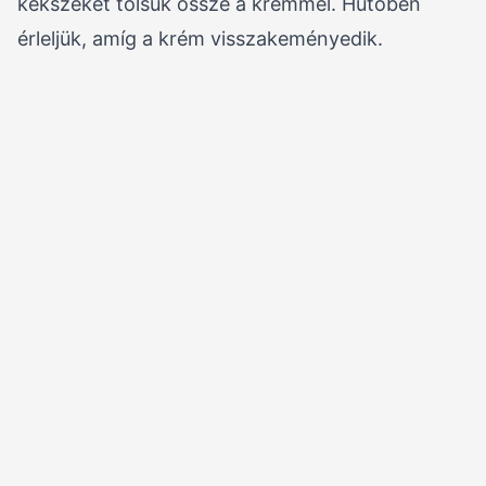
kekszeket tölsük össze a krémmel. Hűtőben
érleljük, amíg a krém visszakeményedik.