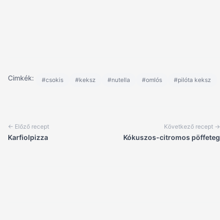
Cimkék:
#csokis
#keksz
#nutella
#omlós
#pilóta keksz
← Előző recept
Következő recept →
Karfiolpizza
Kókuszos-citromos pöffeteg