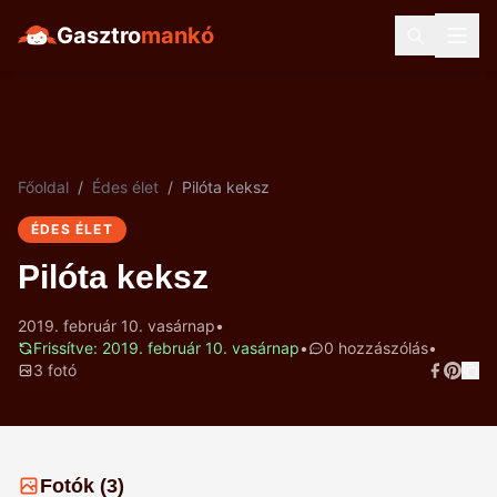
Gasztro
mankó
Főoldal
/
Édes élet
/
Pilóta keksz
ÉDES ÉLET
Pilóta keksz
2019. február 10. vasárnap
•
Frissítve: 2019. február 10. vasárnap
•
0 hozzászólás
•
3 fotó
Fotók (3)