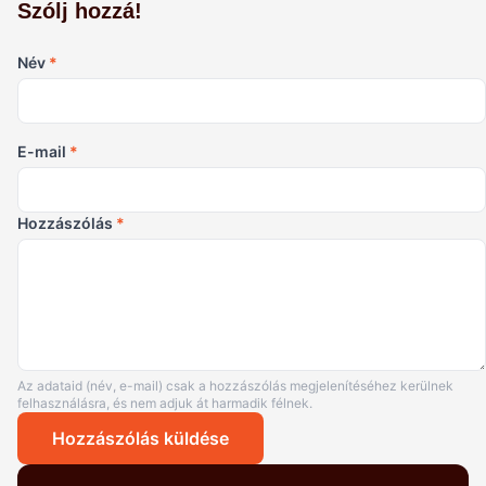
Szólj hozzá!
Név
*
E-mail
*
Hozzászólás
*
Az adataid (név, e-mail) csak a hozzászólás megjelenítéséhez kerülnek
felhasználásra, és nem adjuk át harmadik félnek.
Hozzászólás küldése